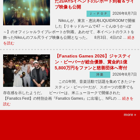
た2DAYSイベントのレポート到着＆ライ
ブ映像も公開
2026年8月7日
Ｊ－ＰＯＰ
Nikoんが、東京・恵比寿LIQUIDROOMで開催
した【リキッドルームで47 ～ぐんゆうかっぽ
～】のオフィシャルライブレポートが到着。あわせて、本イベントのラストを
飾ったNikoんのフル尺ライブ映像も公開となった。 8月3日、4日の2 …
続き
を読む
【Fanatics Games 2026】ジャスティ
ン・ビーバーが総合優勝、賞金約1億
5,800万円をファンと慈善団体へ寄付
2026年8月7日
洋楽
この1年間、音楽活動で話題を集めてきたジャ
スティン・ビーバーだが、スポーツの世界でも
存在感を示したようだ。 ビーバーは、米ニューヨークで開催された
【Fanatics Fest】の特別企画『Fanatics Games』に出場し、NFLの …
続きを
読む
more »