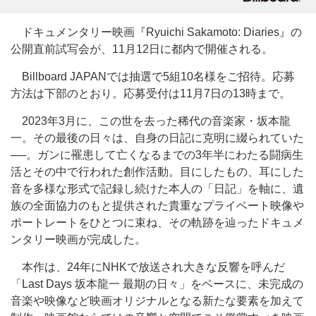
ドキュメンタリー映画『Ryuichi Sakamoto: Diaries』の
公開直前試写会が、11月12日に都内で開催される。
Billboard JAPANでは抽選で5組10名様をご招待。応募
方法は下部のとおり。応募受付は11月7日の13時まで。
2023年3月に、この世を去った稀代の音楽家・坂本龍
一。その最後の日々は、自身の日記に克明に綴られていた
──。ガンに罹患して亡くなるまでの3年半にわたる闘病生
活とその中で行われた創作活動。目にしたもの、耳にした
音を多様な形式で記録し続けた本人の「日記」を軸に、遺
族の全面協力のもと提供された貴重なプライベート映像や
ポートレートをひとつに束ね、その軌跡を辿ったドキュメ
ンタリー映画が完成した。
本作は、24年にNHKで放送され大きな反響を呼んだ
「Last Days 坂本龍一 最期の日々」をベースに、未完成の
音楽や映像など映画オリジナルとなる新たな要素を加えて