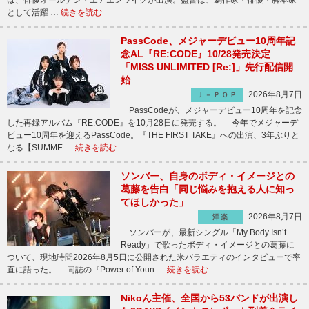
は、俳優オールデン・エアエンライクが出演。監督は、劇作家・俳優・脚本家
として活躍 …
続きを読む
PassCode、メジャーデビュー10周年記
念AL『RE:CODE』10/28発売決定
「MISS UNLIMITED [Re:]」先行配信開
始
2026年8月7日
Ｊ－ＰＯＰ
PassCodeが、メジャーデビュー10周年を記念
した再録アルバム『RE:CODE』を10月28日に発売する。 今年でメジャーデ
ビュー10周年を迎えるPassCode。『THE FIRST TAKE』への出演、3年ぶりと
なる【SUMME …
続きを読む
ソンバー、自身のボディ・イメージとの
葛藤を告白「同じ悩みを抱える人に知っ
てほしかった」
2026年8月7日
洋楽
ソンバーが、最新シングル「My Body Isn’t
Ready」で歌ったボディ・イメージとの葛藤に
ついて、現地時間2026年8月5日に公開された米バラエティのインタビューで率
直に語った。 同誌の『Power of Youn …
続きを読む
Nikoん主催、全国から53バンドが出演し