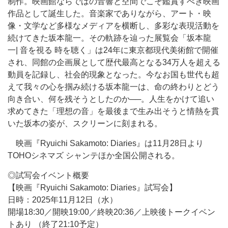
制作。映画館ならではの音響と空間でこそ鑑賞すべき映画
作品として誕生した。音楽家でありながら、アート・映
像・文学など多様なメディアを横断し、多彩な表現活動を
続けてきた坂本龍一。その軌跡を辿った展覧会「坂本龍
一| 音を視る 時を聴く」は24年に東京都現代美術館で開催
され、同館の企画展として歴代最高となる34万人を超える
動員を記録し、社会的現象となった。今なお国も世代も超
えて我々の心を掴み続ける坂本龍一は、命の終わりとどう
向き合い、何を残そうとしたのか──。人生をかけて追い
求めてきた「理想の音」を最後まで生み出そうと情熱を貫
いた坂本の姿が、スクリーンに刻まれる。
映画『Ryuichi Sakamoto: Diaries』は11月28日より
TOHOシネマズ シャンテほか全国公開される。
◎試写会イベント概要
【映画『Ryuichi Sakamoto: Diaries』試写会】
日時：2025年11月12日（水）
開場18:30／開映19:00／終映20:36／上映後トークイベン
トあり （終了21:10予定）