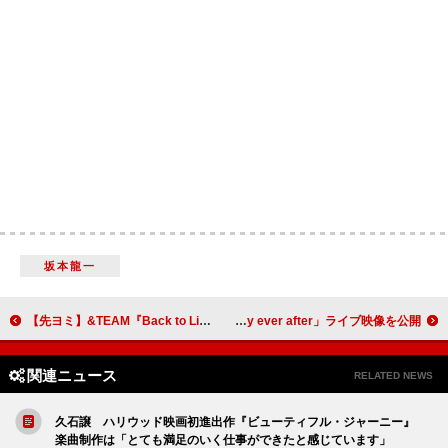
坂本龍一
【先ヨミ】&TEAM『Back to Life』約57.4万枚で現在アルバム1位独走中
eill、ツアー【BLUE ROSE TOUR 2024】より「happy ever after」ライブ映像を公開
関連ニュース
RELATED NEWS
久石譲 ハリウッド映画初進出作『ビューティフル・ジャーニー』
楽曲制作は「とても満足のいく仕事ができたと感じています」