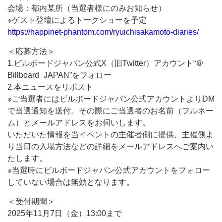
会場：都内某所（当選者様にのみお知らせ）
※ゲスト登壇によるトークショーを予定
https://happinet-phantom.com/ryuichisakamoto-diaries/
＜応募方法＞
1.ビルボードジャパン公式X（旧Twitter）アカウント“＠
Billboard_JAPAN”をフォロー
2.本ニュースをリポスト
※ご当選者にはビルボードジャパン公式アカウントよりDM
で当選通知を送付。その際にご当選者のお名前（フルネー
ム）とメールアドレスをお伺いします。
いただいた情報を当イベントの主催者側に提供、主催側よ
り当日の入場方法などの詳細をメールアドレスへご案内い
たします。
※当選時にビルボードジャパン公式アカウントをフォロー
していない場合は無効となります。
＜受付期間＞
2025年11月7日（金）13:00まで