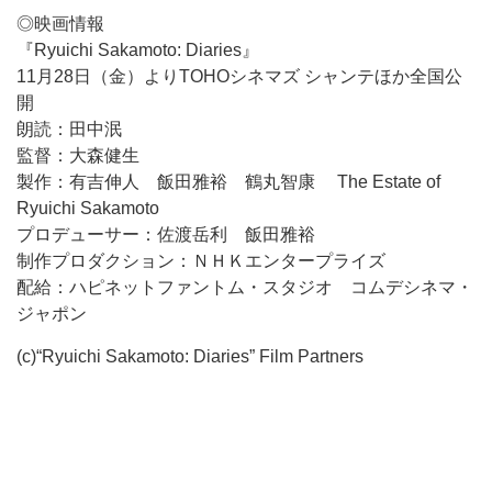
◎映画情報
『Ryuichi Sakamoto: Diaries』
11月28日（金）よりTOHOシネマズ シャンテほか全国公
開
朗読：田中泯
監督：大森健生
製作：有吉伸人 飯田雅裕 鶴丸智康 The Estate of
Ryuichi Sakamoto
プロデューサー：佐渡岳利 飯田雅裕
制作プロダクション：ＮＨＫエンタープライズ
配給：ハピネットファントム・スタジオ コムデシネマ・
ジャポン
(c)“Ryuichi Sakamoto: Diaries” Film Partners