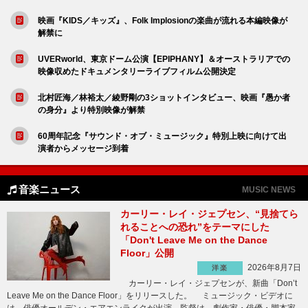
映画『KIDS／キッズ』、Folk Implosionの楽曲が流れる本編映像が
解禁に
UVERworld、東京ドーム公演【EPIPHANY】＆オーストラリアでの
映像収めたドキュメンタリーライブフィルム公開決定
北村匠海／林裕太／綾野剛の3ショットインタビュー、映画『愚か者
の身分』より特別映像が解禁
60周年記念『サウンド・オブ・ミュージック』特別上映に向けて出
演者からメッセージ到着
音楽ニュース
MUSIC NEWS
カーリー・レイ・ジェプセン、“見捨てら
れることへの恐れ”をテーマにした
「Don't Leave Me on the Dance
Floor」公開
2026年8月7日
洋楽
カーリー・レイ・ジェプセンが、新曲「Don’t
Leave Me on the Dance Floor」をリリースした。 ミュージック・ビデオに