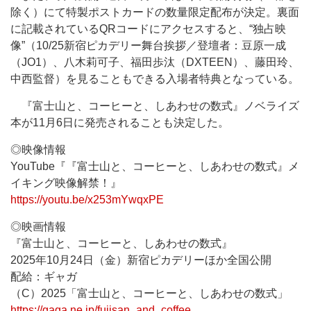
除く）にて特製ポストカードの数量限定配布が決定。裏面
に記載されているQRコードにアクセスすると、“独占映
像”（10/25新宿ピカデリー舞台挨拶／登壇者：豆原一成
（JO1）、八木莉可子、福田歩汰（DXTEEN）、藤田玲、
中西監督）を見ることもできる入場者特典となっている。
『富士山と、コーヒーと、しあわせの数式』ノベライズ
本が11月6日に発売されることも決定した。
◎映像情報
YouTube『『富士山と、コーヒーと、しあわせの数式』メ
イキング映像解禁！』
https://youtu.be/x253mYwqxPE
◎映画情報
『富士山と、コーヒーと、しあわせの数式』
2025年10月24日（金）新宿ピカデリーほか全国公開
配給：ギャガ
（C）2025「富士山と、コーヒーと、しあわせの数式」
https://gaga.ne.jp/fujisan_and_coffee