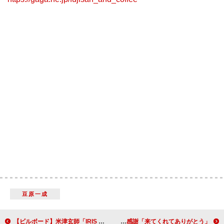
豆原一成
【ビルボード】米津玄師「IRIS OUT」勢い止まらず7冠キープ
マライア・キャリー、都内サイン会でファンに直接感謝「来てくれてありがとう」