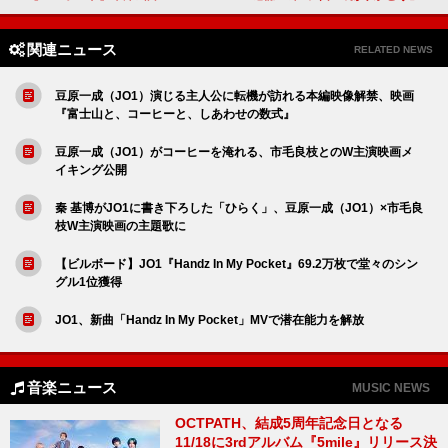
関連ニュース
RELATED NEWS
豆原一成（JO1）演じる主人公に転機が訪れる本編映像解禁、映画
『富士山と、コーヒーと、しあわせの数式』
豆原一成（JO1）がコーヒーを淹れる、市毛良枝とのW主演映画メ
イキング公開
秦 基博がJO1に書き下ろした「ひらく」、豆原一成（JO1）×市毛良
枝W主演映画の主題歌に
【ビルボード】JO1『Handz In My Pocket』69.2万枚で堂々のシン
グル1位獲得
JO1、新曲「Handz In My Pocket」MVで潜在能力を解放
音楽ニュース
MUSIC NEWS
OCTPATH、結成5周年記念日となる
11/18に3rdアルバム『5mile』リリース決