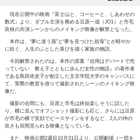
現在公開中の映画『富士山と、コーヒーと、しあわせの
数式』より、ダブル主演を務める豆原一成（JO1）と市毛
良枝の共演シーンからのメイキング映像が解禁となった。
本作は、“夢に迷う孫”と“夢を見つけた祖母”とが軽やか
に紡ぐ、人生のふとした喜びを描く家族の物語。
今回解禁されたのは、本作の原案『信用はデパートで売
っていない 教え子とともに歩んだ女性の物語』の著作者
である島田依史子が創立した文京学院大学のキャンパスに
て、実際の教室を借りて撮影されたシーンのメイキング映
像だ。
撮影の合間にも、豆原と市毛は終始楽しそうに話した
り、横に並んでオフショット撮影にも応じ、さらには豆原
が市毛の横で笑顔でピースサインをするなど、2人の仲の
良さも垣間見られる映像となっている。
また、映画公開2週目10月31日より、公開劇場（一部を