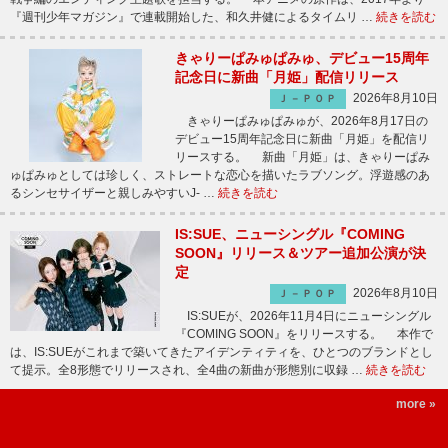
『週刊少年マガジン』で連載開始した、和久井健によるタイムリ …
続きを読む
きゃりーぱみゅぱみゅ、デビュー15周年
記念日に新曲「月姫」配信リリース
2026年8月10日
Ｊ－ＰＯＰ
きゃりーぱみゅぱみゅが、2026年8月17日の
デビュー15周年記念日に新曲「月姫」を配信リ
リースする。 新曲「月姫」は、きゃりーぱみ
ゅぱみゅとしては珍しく、ストレートな恋心を描いたラブソング。浮遊感のあ
るシンセサイザーと親しみやすいJ- …
続きを読む
IS:SUE、ニューシングル『COMING
SOON』リリース＆ツアー追加公演が決
定
2026年8月10日
Ｊ－ＰＯＰ
IS:SUEが、2026年11月4日にニューシングル
『COMING SOON』をリリースする。 本作で
は、IS:SUEがこれまで築いてきたアイデンティティを、ひとつのブランドとし
て提示。全8形態でリリースされ、全4曲の新曲が形態別に収録 …
続きを読む
more »