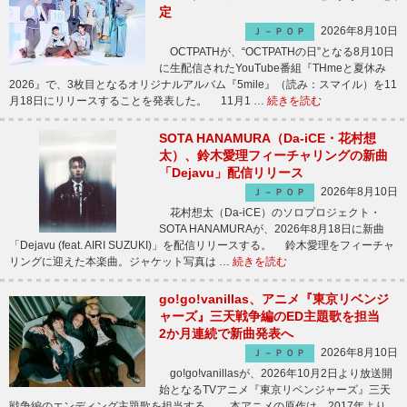
定
2026年8月10日
Ｊ－ＰＯＰ
OCTPATHが、“OCTPATHの日”となる8月10日
に生配信されたYouTube番組『THmeと夏休み
2026』で、3枚目となるオリジナルアルバム『5mile』（読み：スマイル）を11
月18日にリリースすることを発表した。 11月1 …
続きを読む
SOTA HANAMURA（Da-iCE・花村想
太）、鈴木愛理フィーチャリングの新曲
「Dejavu」配信リリース
2026年8月10日
Ｊ－ＰＯＰ
花村想太（Da-iCE）のソロプロジェクト・
SOTA HANAMURAが、2026年8月18日に新曲
「Dejavu (feat. AIRI SUZUKI)」を配信リリースする。 鈴木愛理をフィーチャ
リングに迎えた本楽曲。ジャケット写真は …
続きを読む
go!go!vanillas、アニメ『東京リベンジ
ャーズ』三天戦争編のED主題歌を担当
2か月連続で新曲発表へ
2026年8月10日
Ｊ－ＰＯＰ
go!go!vanillasが、2026年10月2日より放送開
始となるTVアニメ『東京リベンジャーズ』三天
戦争編のエンディング主題歌を担当する。 本アニメの原作は、2017年より