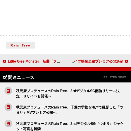
Rain Tree
Little Glee Monster、新曲「クリスマスイブニング / Silent Wish」2曲配信リリース決定
ExWHYZ、 cross-dominance by Ryo'LEFTY'Miyataとのライブ映像全編プレミア公開決定
関連ニュース
RELATED NEWS
秋元康プロデュースのRain Tree、3rdデジタルSG配信リリース決
定 リリイベも開催へ
秋元康プロデュースのRain Tree、千葉の学校＆海岸で撮影した「つ
まり」MVプレミア公開へ
秋元康プロデュースのRain Tree、2ndデジタルSG『つまり』ジャケ
ット写真を解禁