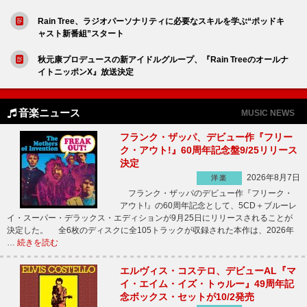
Rain Tree、ラジオパーソナリティに必要なスキルを学ぶ“ポッドキ
ャスト新番組”スタート
秋元康プロデュースの新アイドルグループ、『Rain Treeのオールナ
イトニッポンX』放送決定
音楽ニュース
MUSIC NEWS
フランク・ザッパ、デビュー作『フリー
ク・アウト!』60周年記念盤9/25リリース
決定
2026年8月7日
洋楽
フランク・ザッパのデビュー作『フリーク・
アウト!』の60周年記念として、5CD＋ブルーレ
イ・スーパー・デラックス・エディションが9月25日にリリースされることが
決定した。 全6枚のディスクに全105トラックが収録された本作は、2026年
…
続きを読む
エルヴィス・コステロ、デビューAL『マ
イ・エイム・イズ・トゥルー』49周年記
念ボックス・セットが10/2発売