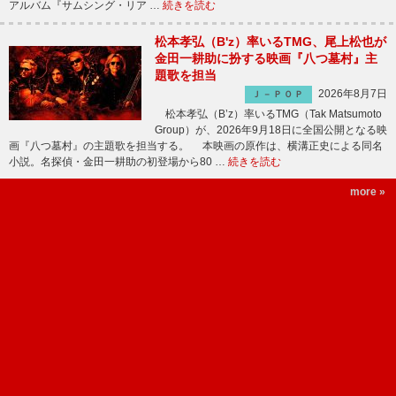
アルバム『サムシング・リア …
続きを読む
松本孝弘（B'z）率いるTMG、尾上松也が
金田一耕助に扮する映画『八つ墓村』主
題歌を担当
2026年8月7日
Ｊ－ＰＯＰ
松本孝弘（B’z）率いるTMG（Tak Matsumoto
Group）が、2026年9月18日に全国公開となる映
画『八つ墓村』の主題歌を担当する。 本映画の原作は、横溝正史による同名
小説。名探偵・金田一耕助の初登場から80 …
続きを読む
more »