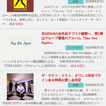
2026年8月7日
洋楽
エルヴィス・コステロが1977年に発表したデ
ビュー・アルバム『マイ・エイム・イズ・トゥ
ルー』の発売49周年を記念した5CDボックス・セットが2026年10月2日にリリ
ースされる。発表と共に、ボックス・セット収録の「ウォッチング・ザ・ディ
テ …
続きを読む
光GENJIの全作品サブスク解禁へ、第1弾
はグループ最後のアルバム『See You
Again』
2026年8月7日
Ｊ－ＰＯＰ
光GENJIのアルバム『See You Again』が、デ
ビュー39周年を迎える2026年8月19日にストリ
ーミング＆ダウンロード配信開始となる。 1987年8月19日にシングル
『STAR LIGHT』でデビューした光GENJI。それか …
続きを読む
ザ・ゲスト・リスト、タワレコ渋谷でサ
イン会＆特典お渡し会決定
2026年8月7日
洋楽
英マンチェスター出身の5人組、ザ・ゲスト・
リストのデビュー・アルバムと【SUMMER
SONIC 2026】出演を記念して、タワーレコード
渋谷店でのサイン会＆特典お渡し会が決定した。 8月28日発売のデビュー・