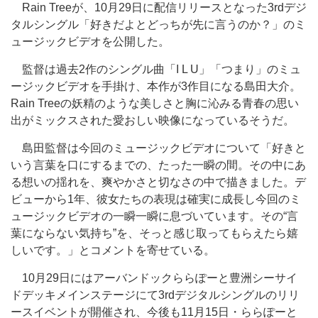
Rain Treeが、10月29日に配信リリースとなった3rdデジ
タルシングル「好きだよとどっちが先に言うのか？」のミ
ュージックビデオを公開した。
監督は過去2作のシングル曲「I L U」「つまり」のミュ
ージックビデオを手掛け、本作が3作目になる島田大介。
Rain Treeの妖精のような美しさと胸に沁みる青春の思い
出がミックスされた愛おしい映像になっているそうだ。
島田監督は今回のミュージックビデオについて「好きと
いう言葉を口にするまでの、たった一瞬の間。その中にあ
る想いの揺れを、爽やかさと切なさの中で描きました。デ
ビューから1年、彼女たちの表現は確実に成長し今回のミ
ュージックビデオの一瞬一瞬に息づいています。その“言
葉にならない気持ち”を、そっと感じ取ってもらえたら嬉
しいです。」とコメントを寄せている。
10月29日にはアーバンドックららぽーと豊洲シーサイ
ドデッキメインステージにて3rdデジタルシングルのリリ
ースイベントが開催され、今後も11月15日・ららぽーと