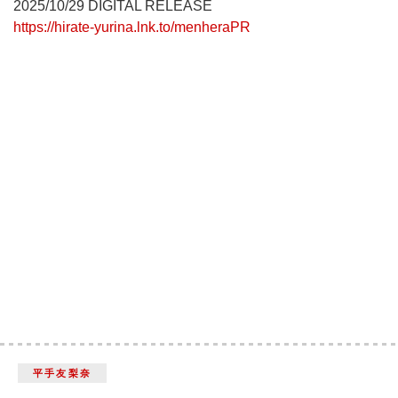
2025/10/29 DIGITAL RELEASE
https://hirate-yurina.lnk.to/menheraPR
平手友梨奈