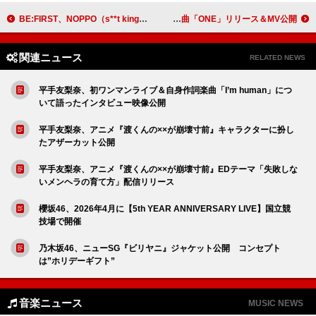
BE:FIRST、NOPPO（s**t kingz）振り付け「I Want You Back」ダンスパフォーマンス映像を公開
Rude-α、チプルソとタッグ組んだ新曲「ONE」リリース＆MV公開
関連ニュース
RELATED NEWS
平手友梨奈、初ワンマンライブ＆自身作詞楽曲「I’m human」につ
いて語ったインタビュー映像公開
平手友梨奈、アニメ『渡くんの××が崩壊寸前』キャラクターに扮し
たアザーカット公開
平手友梨奈、アニメ『渡くんの××が崩壊寸前』EDテーマ「失敗しな
いメンヘラの育て方」配信リリース
櫻坂46、2026年4月に【5th YEAR ANNIVERSARY LIVE】国立競
技場で開催
乃木坂46、ニューSG『ビリヤニ』ジャケット公開 コンセプト
は”ホリデーギフト”
音楽ニュース
MUSIC NEWS