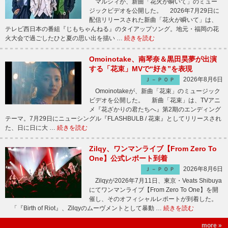
マルシィが、新曲「花火が瞬いて」のミュー
ジックビデオを公開した。 2026年7月29日に
配信リリースされた新曲「花火が瞬いて」は、
テレビ西日本の番組『じもちゃんねる』のタイアップソング。地元・福岡の花
火大会で過ごしたひと夏の思い出を描い …
続きを読む
Omoinotake、南琴奈＆黒田昊夢が出演
する「花束」MVで“好き”を表現
2026年8月6日
Ｊ－ＰＯＰ
Omoinotakeが、新曲「花束」のミュージック
ビデオを公開した。 新曲「花束」は、TVアニ
メ『花ざかりの君たちへ』第2期のエンディング
テーマ。7月29日にニューシングル『FLASHBULB / 花束』としてリリースされ
た、日に日に大 …
続きを読む
Zilqy、ワンマンライブ【From Zero To
One】公式レポート到着
2026年8月6日
Ｊ－ＰＯＰ
Zilqyが2026年7月11日、東京・Veats Shibuya
にてワンマンライブ【From Zero To One】を開
催し、そのオフィシャルレポートが到着した。
「『Birth of Riot』、Zilqyのムーヴメントとして暴動 …
続きを読む
more »