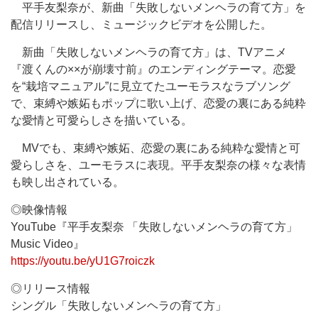
平手友梨奈が、新曲「失敗しないメンヘラの育て方」を
配信リリースし、ミュージックビデオを公開した。
新曲「失敗しないメンヘラの育て方」は、TVアニメ
『渡くんの××が崩壊寸前』のエンディングテーマ。恋愛
を“栽培マニュアル”に見立てたユーモラスなラブソング
で、束縛や嫉妬もポップに歌い上げ、恋愛の裏にある純粋
な愛情と可愛らしさを描いている。
MVでも、束縛や嫉妬、恋愛の裏にある純粋な愛情と可
愛らしさを、ユーモラスに表現。平手友梨奈の様々な表情
も映し出されている。
◎映像情報
YouTube『平手友梨奈 「失敗しないメンヘラの育て方」
Music Video』
https://youtu.be/yU1G7roiczk
◎リリース情報
シングル「失敗しないメンヘラの育て方」