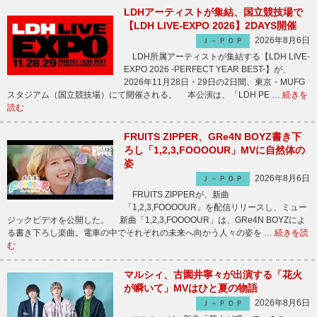
LDHアーティストが集結、国立競技場で
【LDH LIVE-EXPO 2026】2DAYS開催
2026年8月6日
Ｊ－ＰＯＰ
LDH所属アーティストが集結する【LDH LIVE-
EXPO 2026 -PERFECT YEAR BEST-】が、
2026年11月28日・29日の2日間、東京・MUFG
スタジアム（国立競技場）にて開催される。 本公演は、「LDH PE …
続きを
読む
FRUITS ZIPPER、GRe4N BOYZ書き下
ろし「1,2,3,FOOOOUR」MVに自然体の
姿
2026年8月6日
Ｊ－ＰＯＰ
FRUITS ZIPPERが、新曲
「1,2,3,FOOOOUR」を配信リリースし、ミュー
ジックビデオを公開した。 新曲「1,2,3,FOOOOUR」は、GRe4N BOYZによ
る書き下ろし楽曲。電車の中でそれぞれの未来へ向かう人々の姿を …
続きを読
む
マルシィ、古園井寧々が出演する「花火
が瞬いて」MVはひと夏の物語
2026年8月6日
Ｊ－ＰＯＰ