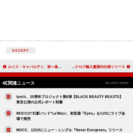
DEZERT
ルイス・キャパルディ、前へ進む苦闘を描く新曲「Almost」公開
カマシ・ワシントン／ボノボ／フローティング・ポインツによる『LAZARUS ラザロ』サントラのアナログ輸入盤国内仕様リリース
関連ニュース
RELATED NEWS
lynch.、20周年プロジェクト第6弾【BLACK BEAUTY BEASTS】
東京公演の公式レポート到着
MUCCの”幻影バンド“La'Mucc、初音源『Eyes』を11/5にライブ会
場で発売
MUCC、12/10にニュー・シングル『Never Evergreen』リリース