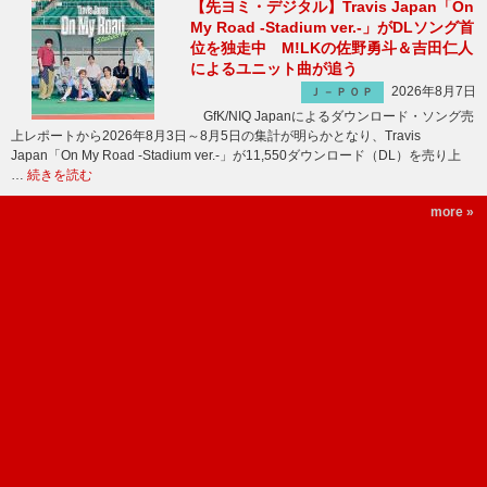
【先ヨミ・デジタル】Travis Japan「On
My Road -Stadium ver.-」がDLソング首
位を独走中 M!LKの佐野勇斗＆吉田仁人
によるユニット曲が追う
2026年8月7日
Ｊ－ＰＯＰ
GfK/NIQ Japanによるダウンロード・ソング売
上レポートから2026年8月3日～8月5日の集計が明らかとなり、Travis
Japan「On My Road -Stadium ver.-」が11,550ダウンロード（DL）を売り上
…
続きを読む
more »