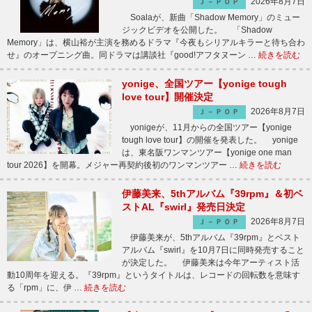
2026年8月7日
Ｊ－ＰＯＰ
Soalaが、新曲「Shadow Memory」のミュー
ジックビデオを公開した。 「Shadow
Memory」は、横山裕が主演を務めるドラマ『今夜もシリアルキラーと待ち合わ
せ』のオープニング曲。同ドラマは講談社『good!アフタヌーン …
続きを読む
yonige、全国ツアー【yonige tough
love tour】開催決定
2026年8月7日
Ｊ－ＰＯＰ
yonigeが、11月からの全国ツアー【yonige
tough love tour】の開催を発表した。 yonige
は、東名阪ワンマンツアー【yonige one man
tour 2026】を開幕。メジャー再契約後初のワンマンツアー …
続きを読む
伊藤美来、5thアルバム『39rpm』＆初ベ
ストAL『swirl』発売日決定
2026年8月7日
Ｊ－ＰＯＰ
伊藤美来が、5thアルバム『39rpm』とベスト
アルバム『swirl』を10月7日に同時発売すること
が決定した。 伊藤美来は今年アーティスト活
動10周年を迎える。『39rpm』というタイトルは、レコードの回転数を意味す
る「rpm」に、伊 …
続きを読む