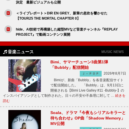
決定 最新ビジュアルも公開
＜ライブレポート＞DIR EN GREY、新章の息吹を響かせた
【TOUR25 THE MORTAL CHAPTER 0】
hide、AI技術で再構築した縦型MVなど音楽チャンネル『REPLAY
PROJECT』で動画コンテンツ展開
音楽ニュース
MUSIC NEWS
Bimi、サマーチューン3曲第1弾
「Bubbly」配信開始
2026年8月7日
Ｊ－ＰＯＰ
Bimiが、新曲「Bubbly」を各音楽配信サイト
で配信開始した。 「Bubbly」は、9月13日に
開催される【Bimi Live Galley #11 -Bubbly-】の
インスパイアソングとして制作された。日々の不安や不条理に対して …
続きを
読む
Soala、ドラマ『今夜もシリアルキラーと
待ち合わせ』OP曲「Shadow Memory」
MV公開