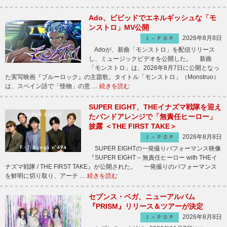
Ado、ビビッドでエネルギッシュな「モ
ンストロ」MV公開
2026年8月8日
Ｊ－ＰＯＰ
Adoが、新曲「モンストロ」を配信リリース
し、ミュージックビデオを公開した。 新曲
「モンストロ」は、2026年8月7日に公開となっ
た実写映画『ブルーロック』の主題歌。タイトル「モンストロ」（Monstruo）
は、スペイン語で「怪物」の意 …
続きを読む
SUPER EIGHT、THEイナズマ戦隊を迎え
たバンドアレンジで「無責任ヒーロー」
披露 ＜THE FIRST TAKE＞
2026年8月8日
Ｊ－ＰＯＰ
SUPER EIGHTの一発撮りパフォーマンス映像
『SUPER EIGHT – 無責任ヒーロー with THEイ
ナズマ戦隊 / THE FIRST TAKE』が公開された。 一発撮りのパフォーマンス
を鮮明に切り取り、アーテ …
続きを読む
セブンス・ベガ、ニューアルバム
『PRISM』リリース＆ツアーが決定
2026年8月8日
Ｊ－ＰＯＰ