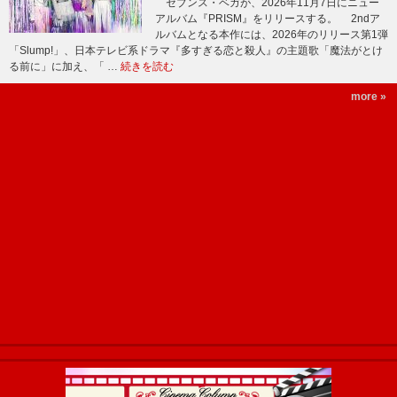
セブンス・ベガが、2026年11月7日にニュー
アルバム『PRISM』をリリースする。 2ndア
ルバムとなる本作には、2026年のリリース第1弾
「Slump!」、日本テレビ系ドラマ『多すぎる恋と殺人』の主題歌「魔法がとけ
る前に」に加え、「 …
続きを読む
more »