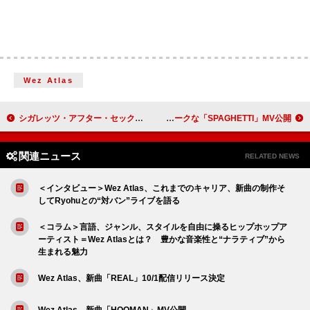
Wez Atlas
シガレッツ・アフター・セックス、ドアーズ「The Crystal Ship」カバー＆新曲「Anna Karenina」公開
LE SSERAFIM、J-HOPE（BTS）も登場するユニークな「SPAGHETTI」MV公開
関連ニュース
RELATED NEWS
＜インタビュー＞Wez Atlas、これまでのキャリア、新曲の制作そ
してRyohuとの“対バン”ライブを語る
＜コラム＞言語、ジャンル、スタイルを自由に操るヒップホップア
ーティスト＝Wez Atlasとは？ 豊かな音楽性と“ナラティブ”から
生まれる魅力
Wez Atlas、新曲「REAL」10/1配信リリース決定
Wez Atlas、新曲「HOOMAN」MV公開