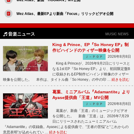
Wez Atlas、最新EPより新曲「Focus」リリックビデオ公開
音楽ニュース
MUSIC NEWS
King & Prince、EP『So Honey EP』制
作ビハインドのティザー映像を公開
2026年8月8日
Ｊ－ＰＯＰ
King & Princeが、2026年9月2日にリリースと
なる1st EP『So Honey EP』より、初回限定盤B
に収録されるEP制作ビハインド映像のティザー
映像を公開した。 本作は、タイトル曲「So Honey」の中の印 …
続きを読む
葛葉、ミニアルバム『Adamantite』より
Ayase提供曲「王道」MV公開
2026年8月8日
Ｊ－ＰＯＰ
葛葉が、新曲「王道」のミュージックビデオ
を公開した。 新曲「王道」は、2026年7月29
日にリリースされたニューミニアルバム
『Adamantite』の収録曲。Ayaseによる提供曲で、“王者の苦悩”と“これからの
意思表明”が込められてい …
続きを読む