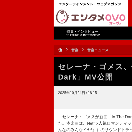
特集・インタビュー
FEATURE & INTERVIEW
音楽
音楽ニュース
セレーナ・ゴメス、優
Dark」MV公開
2025年10月24日 / 18:15
セレーナ・ゴメスが新曲「In The 
た。本楽曲は、Netflix人気ロマンティック・
んなのみんなイヤ!』）のサウンドトラ