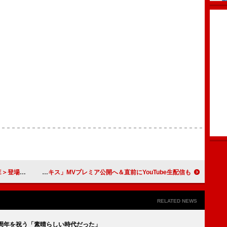
ルアレンジで披露
離婚伝説、ホンダ「VEZEL e:HEV RS」新CM曲「ファーストキス」MVプレミア公開へ＆直前にYouTube生配信も
RELATED NEWS
周年を祝う「素晴らしい時代だった」