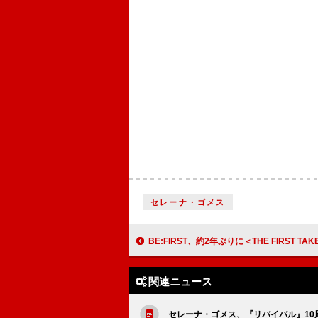
セレーナ・ゴメス
BE:FIRST、約2年ぶりに＜THE FIRST TAKE＞登場 「夢中」をピアノのみのスペシャ
関連ニュース
セレーナ・ゴメス、『リバイバル』10