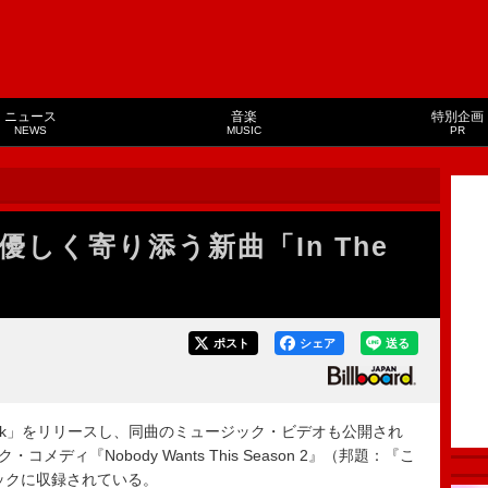
ニュース
音楽
特別企画
NEWS
MUSIC
PR
しく寄り添う新曲「In The
ポスト
シェア
送る
Dark」をリリースし、同曲のミュージック・ビデオも公開され
コメディ『Nobody Wants This Season 2』（邦題：『こ
ックに収録されている。