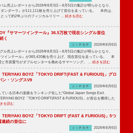
ム売上レポートから2026年8月3日～8月5日の集計が明らかとなり、
GHT『ダンダーラ』が111,111枚を売り上げて首位を走っている。 本作は、
HTにとって約2年ぶりのフィジカルリリー …
続きを読む
JOY『サマーツインテール』36.5万枚で現在シングル首位
が続く
2026年8月6日
Ｊ－ＰＯＰ
ル売上レポートから2026年8月3日～8月5日の集計が明らかとなり、
ーツインテール』が365,420枚を売り上げ、現在首位を走っている。 本
愛と市原愛弓がダブルセンターを務めるサマーソング。 …
続きを読む
RIYAKI BOYZ「TOKYO DRIFT(FAST & FURIOUS)」グロ
パン・ソングスV9
2026年8月6日
Ｊ－ＰＯＰ
日本の楽曲をランキング化した“Global Japan Songs Excl.
ERIYAKI BOYZ「TOKYO DRIFT(FAST & FURIOUS)」が首位を獲得した
きを読む
RIYAKI BOYZ「TOKYO DRIFT (FAST & FURIOUS)」5つ
週連続の首位に
2026年8月6日
Ｊ－ＰＯＰ