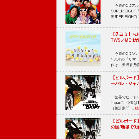
今週のCDアルバ
SUPER EI
SUPER EIG
【先ヨミ】≒
TWS／ME:I
今週のCDシング
≒JOYの『サマ
作は、天野香乃
【ビルボード】TE
ーバル・ジャ
世界でヒットしている
Japan”。今週はT
（集計期間 …
続
【ビルボード】TE
の国/地域で3