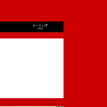
オーヴォ
OVO