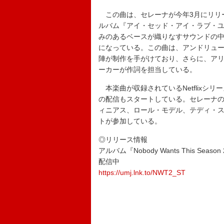
この曲は、セレーナが今年3月にリリ
ルバム『アイ・セッド・アイ・ラブ・
みのあるベースが織りなすサウンドの
になっている。この曲は、アンドリュ
陣が制作を手がけており、さらに、ア
ーカーが作詞を担当している。
本楽曲が収録されているNetflixシリーズ『N
の配信もスタートしている。セレーナ
ィニアス、ロール・モデル、テディ・
トが参加している。
◎リリース情報
アルバム『Nobody Wants This Season 2
配信中
https://umj.lnk.to/NWT2_ST