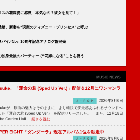
メスの花嫁姿に感激「本気なの？彼女を見て！」
婚、新妻を“現実のディズニー・プリンセス”と呼ぶ
バイバル』10周年記念アナログ盤発売
独身最後のパーティーで“花嫁になる”ことを祝う
MUSIC NEWS
nosuke、「運命の君 (Sped Up Ver.)」配信＆12月にワンマンラ
2026年8月6日
Ｊ－ＰＯＰ
nnosukeが、原曲の魅力はそのままに、より軽快で疾走感あふれるサウンドへ
「運命の君 (Sped Up Ver.)」を配信リリースした。 また、12月18日
Garden Hall …
続きを読む
PER EIGHT『ダンダーラ』現在アルバム1位を独走中
2026年8月6日
Ｊ－ＰＯＰ