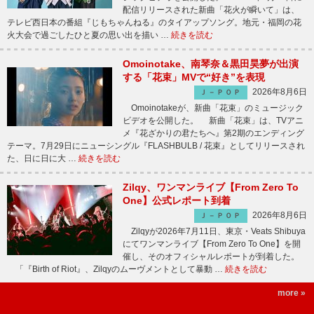
配信リリースされた新曲「花火が瞬いて」は、
テレビ西日本の番組『じもちゃんねる』のタイアップソング。地元・福岡の花
火大会で過ごしたひと夏の思い出を描い …
続きを読む
Omoinotake、南琴奈＆黒田昊夢が出演
する「花束」MVで“好き”を表現
2026年8月6日
Ｊ－ＰＯＰ
Omoinotakeが、新曲「花束」のミュージック
ビデオを公開した。 新曲「花束」は、TVアニ
メ『花ざかりの君たちへ』第2期のエンディング
テーマ。7月29日にニューシングル『FLASHBULB / 花束』としてリリースされ
た、日に日に大 …
続きを読む
Zilqy、ワンマンライブ【From Zero To
One】公式レポート到着
2026年8月6日
Ｊ－ＰＯＰ
Zilqyが2026年7月11日、東京・Veats Shibuya
にてワンマンライブ【From Zero To One】を開
催し、そのオフィシャルレポートが到着した。
「『Birth of Riot』、Zilqyのムーヴメントとして暴動 …
続きを読む
more »