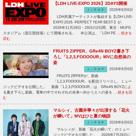
【LDH LIVE-EXPO 2026】2DAYS開催
2026年8月6日
Ｊ－ＰＯＰ
LDH所属アーティストが集結する【LDH LIVE-
EXPO 2026 -PERFECT YEAR BEST-】が、
2026年11月28日・29日の2日間、東京・MUFG
スタジアム（国立競技場）にて開催される。 本公演は、「LDH PE …
続きを
読む
FRUITS ZIPPER、GRe4N BOYZ書き下
ろし「1,2,3,FOOOOUR」MVに自然体の
姿
2026年8月6日
Ｊ－ＰＯＰ
FRUITS ZIPPERが、新曲
「1,2,3,FOOOOUR」を配信リリースし、ミュー
ジックビデオを公開した。 新曲「1,2,3,FOOOOUR」は、GRe4N BOYZによ
る書き下ろし楽曲。電車の中でそれぞれの未来へ向かう人々の姿を …
続きを読
む
マルシィ、古園井寧々が出演する「花火
が瞬いて」MVはひと夏の物語
2026年8月6日
Ｊ－ＰＯＰ
マルシィが、新曲「花火が瞬いて」のミュー
ジックビデオを公開した。 2026年7月29日に