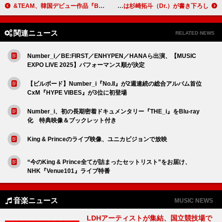
&TEAM、韓国デビュー作品『Back to Life』ハイライトメドレーを公開
帝国喫茶、3か月連続で新曲リリース第1弾「愛毎日」は杉崎拓斗（Dr.）が書き下ろし
関連ニュース
RELATED NEWS
Number_i／BE:FIRST／ENHYPEN／HANAら出演、【MUSIC
EXPO LIVE 2025】パフォーマンス順が決定
【ビルボード】Number_i『No.II』が2週連続の総合アルバム首位
CxM『HYPE VIBES』が3位に初登場
Number_i、初の長期密着ドキュメンタリー『THE_i』をBlu-ray
化 特典映像＆ブックレット付き
King & Princeのライブ映像、ユニカビジョンで放映
“今のKing & Prince全てが詰まったセットリスト”をお届け、
NHK『Venue101』ライブ特番
音楽ニュース
MUSIC NEWS
LDHアーティストが集結、国立競技場で