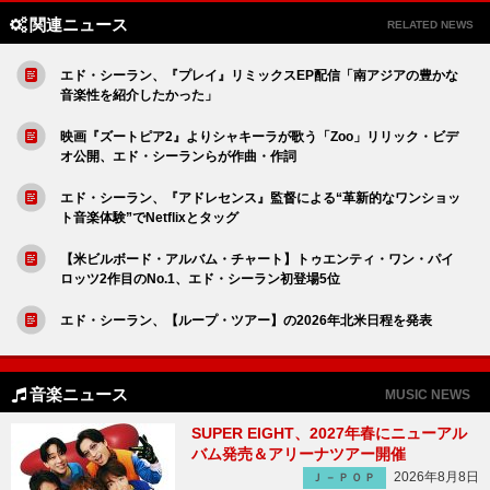
関連ニュース
RELATED NEWS
エド・シーラン、『プレイ』リミックスEP配信「南アジアの豊かな
音楽性を紹介したかった」
映画『ズートピア2』よりシャキーラが歌う「Zoo」リリック・ビデ
オ公開、エド・シーランらが作曲・作詞
エド・シーラン、『アドレセンス』監督による“革新的なワンショッ
ト音楽体験”でNetflixとタッグ
【米ビルボード・アルバム・チャート】トゥエンティ・ワン・パイ
ロッツ2作目のNo.1、エド・シーラン初登場5位
エド・シーラン、【ループ・ツアー】の2026年北米日程を発表
音楽ニュース
MUSIC NEWS
SUPER EIGHT、2027年春にニューアル
バム発売＆アリーナツアー開催
2026年8月8日
Ｊ－ＰＯＰ