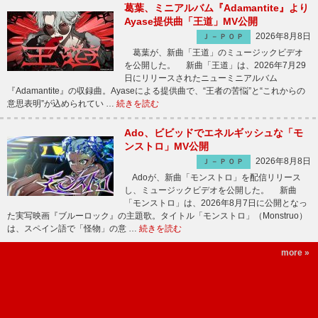
葛葉、ミニアルバム『Adamantite』より
Ayase提供曲「王道」MV公開
2026年8月8日
Ｊ－ＰＯＰ
葛葉が、新曲「王道」のミュージックビデオ
を公開した。 新曲「王道」は、2026年7月29
日にリリースされたニューミニアルバム
『Adamantite』の収録曲。Ayaseによる提供曲で、“王者の苦悩”と“これからの
意思表明”が込められてい …
続きを読む
Ado、ビビッドでエネルギッシュな「モ
ンストロ」MV公開
2026年8月8日
Ｊ－ＰＯＰ
Adoが、新曲「モンストロ」を配信リリース
し、ミュージックビデオを公開した。 新曲
「モンストロ」は、2026年8月7日に公開となっ
た実写映画『ブルーロック』の主題歌。タイトル「モンストロ」（Monstruo）
は、スペイン語で「怪物」の意 …
続きを読む
more »