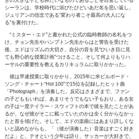
きの大きな子どもみたいなものであることを自覚している
シーランは、学校時代に浴びたひどいあだ名を思い返し、
ジュリアンの信念である”変わり者こそ最高の大人にな
る”を裏付けた。
“ミスター・エド”と書かれた公式の臨時教師の名札をつ
け、チョン先生やハンプトン先生からはと警告を受けた
後、エドはリズムの大切さ、自分の音を見“ひいき目に見
ても野心的な授業計画”つけること、そして何よりもリハ
ーサルの重要性を教えるカリキュラムに取りかかった。
彼は早速授業に取りかかり、2015年に米ビルボード・
ソング・チャート“Hot 100”で15位を記録したヒット曲
「Photograph」を演奏した。反応はさまざまで、ファン
の子どももいれば、あまりそうでもない子もおり、ある女
の子は一度テイラー・スウィフトの本で彼を見たことがあ
るが、なぜ彼がそこに載っていたのかは全く分からなかっ
たと首を傾げた。そして、エドの楽曲にはあまり詳しくな
いと認めながらも、「（彼が演奏した）音楽はすごく好き
だよ」と、テオという少年は語り、サッカーが大好きで、