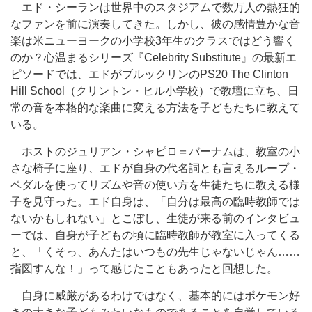
エド・シーランは世界中のスタジアムで数万人の熱狂的
なファンを前に演奏してきた。しかし、彼の感情豊かな音
楽は米ニューヨークの小学校3年生のクラスではどう響く
のか？心温まるシリーズ『Celebrity Substitute』の最新エ
ピソードでは、エドがブルックリンのPS20 The Clinton
Hill School（クリントン・ヒル小学校）で教壇に立ち、日
常の音を本格的な楽曲に変える方法を子どもたちに教えて
いる。
ホストのジュリアン・シャピロ＝バーナムは、教室の小
さな椅子に座り、エドが自身の代名詞とも言えるループ・
ペダルを使ってリズムや音の使い方を生徒たちに教える様
子を見守った。エド自身は、「自分は最高の臨時教師では
ないかもしれない」とこぼし、生徒が来る前のインタビュ
ーでは、自身が子どもの頃に臨時教師が教室に入ってくる
と、「くそっ、あんたはいつもの先生じゃないじゃん……
指図すんな！」って感じたこともあったと回想した。
自身に威厳があるわけではなく、基本的にはポケモン好