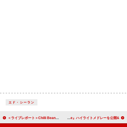
エド・シーラン
＜ライブレポート＞Chilli Beans.が初ビルボードライブ公演開催、自然体で届けた生身のサウンド
&TEAM、韓国デビュー作品『Back to Life』ハイライトメドレーを公開