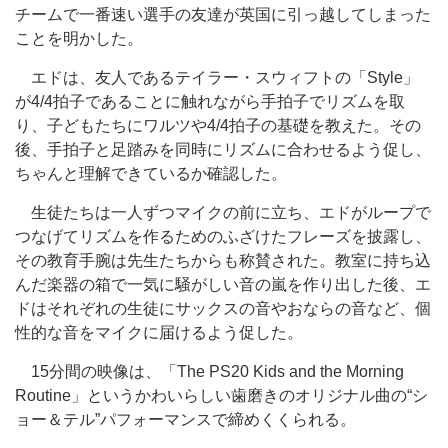
チームで一番速い選手の友達が英国に引っ越してしまった
ことを明かした。
エドは、友人であるテイラー・スウィフトの「Style」
が4/4拍子であることに触れながら手拍子でリズムを取
り、子どもたちにワルツや4/4拍子の基礎を教えた。その
後、手拍子と足踏みを同時にリズムに合わせるよう促し、
ちゃんと理解できているか確認した。
生徒たちは一人ずつマイクの前に立ち、エドがループで
つなげてリズムを作るためのふざけたフレーズを披露し、
その教育手腕は先生たちからも称賛された。教室に持ち込
んだ楽器の箱で一気に騒がしい音の嵐を作り出した後、エ
ドはそれぞれの生徒にサックスの音やおならの音など、個
性的な音をマイクに届けるよう促した。
15分間の映像は、「The PS20 Kids and the Morning
Routine」というかわいらしい歯磨きのオリジナル曲の“シ
ョー＆テル”パフォーマンスで締めくくられる。