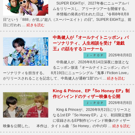
SUPER EIGHTが、2027年春にニューアルバ
ムをリリースし、アリーナツアーを開催する。
本情報の発表が行われた日は、“令和8年8月8
日”という「888」が並ぶ“超八（スーパーエイト）の日”。SUPER EIGHTは、前
日に行われ …
続きを読む
中島健人が『オールナイトニッポン』パ
ーソナリティ、人生相談を受け『遊戯
王』の話をするコーナーも
2026年8月8日
Ｊ－ＰＯＰ
中島健人が、2026年8月14日深夜に放送とな
るニッポン放送『オールナイトニッポン』のパ
ーソナリティを担当する。 8月19日にニューシングル『鬼事 / Fiction Love』
がリリースされることを記念して、中島健人が通称“1部”のパ …
続きを読む
King & Prince、EP『So Honey EP』制
作ビハインドのティザー映像を公開
2026年8月8日
Ｊ－ＰＯＰ
King & Princeが、2026年9月2日にリリースと
なる1st EP『So Honey EP』より、初回限定盤B
に収録されるEP制作ビハインド映像のティザー
映像を公開した。 本作は、タイトル曲「So Honey」の中の印 …
続きを読む