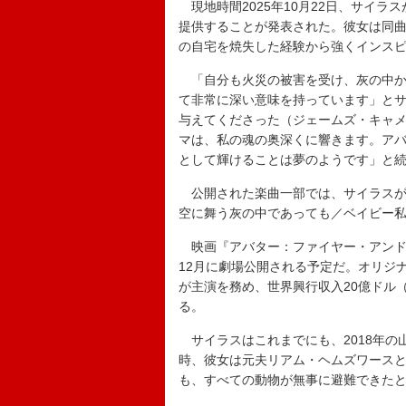
現地時間2025年10月22日、サイ
提供することが発表された。彼女は同曲の
の自宅を焼失した経験から強くインス
「自分も火災の被害を受け、灰の中か
て非常に深い意味を持っています」と
与えてくださった（ジェームズ・キャ
マは、私の魂の奥深くに響きます。ア
として輝けることは夢のようです」と
公開された楽曲一部では、サイラスが
空に舞う灰の中であっても／ベイビー
映画『アバター：ファイヤー・アンド・
12月に劇場公開される予定だ。オリジ
が主演を務め、世界興行収入20億ドル（
る。
サイラスはこれまでにも、2018年の
時、彼女は元夫リアム・ヘムズワース
も、すべての動物が無事に避難できた