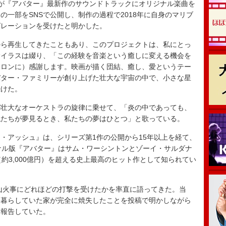
ラスが『アバター』最新作のサウンドトラックにオリジナル楽曲を
一部をSNSで公開し、制作の過程で2018年に自身のマリブ
ピレーションを受けたと明かした。
ら再生してきたこともあり、このプロジェクトは、私にとっ
サイラスは綴り、「この経験を音楽という癒しに変える機会を
メロンに）感謝します。映画が描く団結、癒し、愛というテー
バター・ファミリーが創り上げた壮大な宇宙の中で、小さな星
続けた。
壮大なオーケストラの旋律に乗せて、「炎の中であっても、
私たちが夢見るとき、私たちの夢はひとつ」と歌っている。
アッシュ』は、シリーズ第1作の公開から15年以上を経て、
ナル版『アバター』はサム・ワーシントンとゾーイ・サルダナ
約3,000億円）を超える史上最高のヒット作として知られてい
山火事にどれほどの打撃を受けたかを率直に語ってきた。当
と暮らしていた家が完全に焼失したことを投稿で明かしながら
と報告していた。