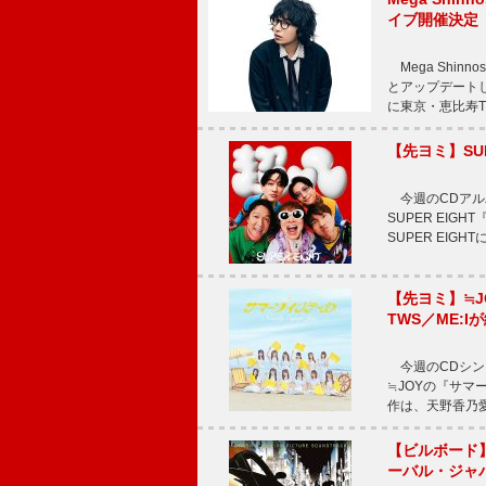
イブ開催決定
Mega Shi
とアップデートした
に東京・恵比寿The 
【先ヨミ】SU
今週のCDアルバ
SUPER EI
SUPER EIG
【先ヨミ】≒
TWS／ME:I
今週のCDシング
≒JOYの『サマ
作は、天野香乃
【ビルボード】TE
ーバル・ジャ