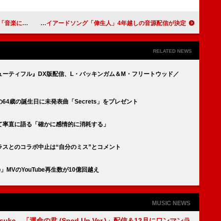
かす力がある」
Vaundy、2021年のNHK大河『青天を衝け』インスパイアードソング「偉生人」4年越しの音源配信が決定
RELATED NEWS
ーティフル』DX版配信、L・バッキンガム＆M・フリートウッド／
4歳の誕生日に未発表曲「Secrets」をプレゼント
て率直に語る「確かに感情的に消耗する」
スとのコラボ中止は“自分のミス”とコメント
p」MVのYouTube再生数が10億回越え
MUSIC NEWS
nosuke、「運命の君 (Sped Up Ver.)」配信＆12月にワンマンラ