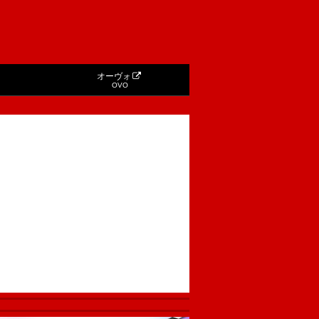
オーヴォ
OVO