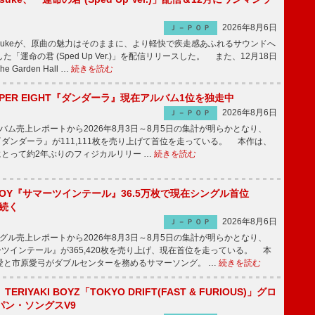
2026年8月6日
Ｊ－ＰＯＰ
nnosukeが、原曲の魅力はそのままに、より軽快で疾走感あふれるサウンドへ
「運命の君 (Sped Up Ver.)」を配信リリースした。 また、12月18日
Garden Hall …
続きを読む
PER EIGHT『ダンダーラ』現在アルバム1位を独走中
2026年8月6日
Ｊ－ＰＯＰ
ム売上レポートから2026年8月3日～8月5日の集計が明らかとなり、
GHT『ダンダーラ』が111,111枚を売り上げて首位を走っている。 本作は、
HTにとって約2年ぶりのフィジカルリリー …
続きを読む
JOY『サマーツインテール』36.5万枚で現在シングル首位
が続く
2026年8月6日
Ｊ－ＰＯＰ
ル売上レポートから2026年8月3日～8月5日の集計が明らかとなり、
ーツインテール』が365,420枚を売り上げ、現在首位を走っている。 本
愛と市原愛弓がダブルセンターを務めるサマーソング。 …
続きを読む
RIYAKI BOYZ「TOKYO DRIFT(FAST & FURIOUS)」グロ
パン・ソングスV9