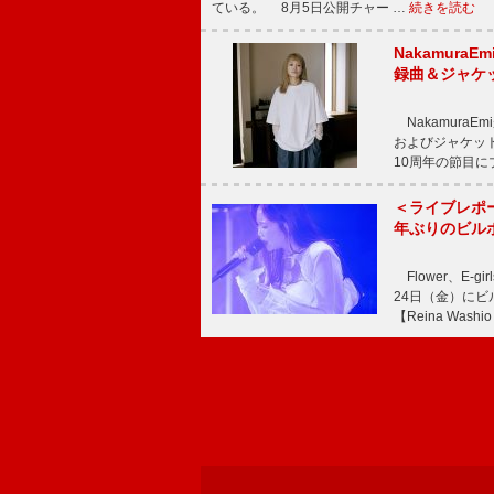
ている。 8月5日公開チャー …
続きを読む
Nakamura
録曲＆ジャケ
NakamuraE
およびジャケッ
10周年の節目
＜ライブレポ
年ぶりのビル
Flower、E
24日（金）に
【Reina Washio 