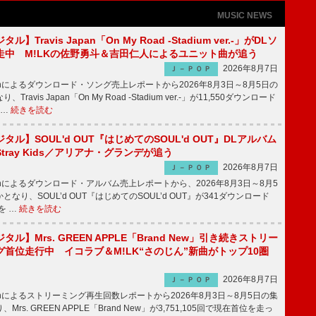
MUSIC NEWS
】Travis Japan「On My Road -Stadium ver.-」がDLソ
走中 M!LKの佐野勇斗＆吉田仁人によるユニット曲が追う
2026年8月7日
Ｊ－ＰＯＰ
apanによるダウンロード・ソング売上レポートから2026年8月3日～8月5日の
ravis Japan「On My Road -Stadium ver.-」が11,550ダウンロード
 …
続きを読む
ル】SOUL'd OUT『はじめてのSOUL'd OUT』DLアルバム
tray Kids／アリアナ・グランデが追う
2026年8月7日
Ｊ－ＰＯＰ
apanによるダウンロード・アルバム売上レポートから、2026年8月3日～8月5
なり、SOUL’d OUT『はじめてのSOUL’d OUT』が341ダウンロード
を …
続きを読む
ル】Mrs. GREEN APPLE「Brand New」引き続きストリー
首位走行中 イコラブ＆M!LK“さのじん”新曲がトップ10圏
2026年8月7日
Ｊ－ＰＯＰ
apanによるストリーミング再生回数レポートから2026年8月3日～8月5日の集
rs. GREEN APPLE「Brand New」が3,751,105回で現在首位を走っ