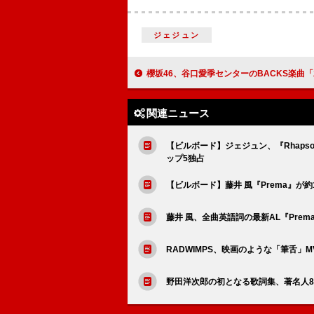
ジェジュン
櫻坂46、谷口愛季センターのBACKS楽曲「木枯らしは泣かない」MV公開
関連ニュース
【ビルボード】ジェジュン、『Rhaps
ップ5独占
【ビルボード】藤井 風『Prema』が
藤井 風、全曲英語詞の最新AL『Prema』
RADWIMPS、映画のような「筆舌」
野田洋次郎の初となる歌詞集、著名人8名