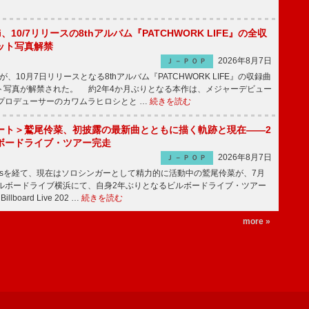
Emi、10/7リリースの8thアルバム『PATCHWORK LIFE』の全収
ット写真解禁
2026年8月7日
Ｊ－ＰＯＰ
miが、10月7日リリースとなる8thアルバム『PATCHWORK LIFE』の収録曲
ト写真が解禁された。 約2年4か月ぶりとなる本作は、メジャーデビュー
にプロデューサーのカワムラヒロシとと …
続きを読む
ート＞鷲尾伶菜、初披露の最新曲とともに描く軌跡と現在――2
ボードライブ・ツアー完走
2026年8月7日
Ｊ－ＰＯＰ
-girlsを経て、現在はソロシンガーとして精力的に活動中の鷲尾伶菜が、7月
ビルボードライブ横浜にて、自身2年ぶりとなるビルボードライブ・ツアー
Billboard Live 202 …
続きを読む
more »