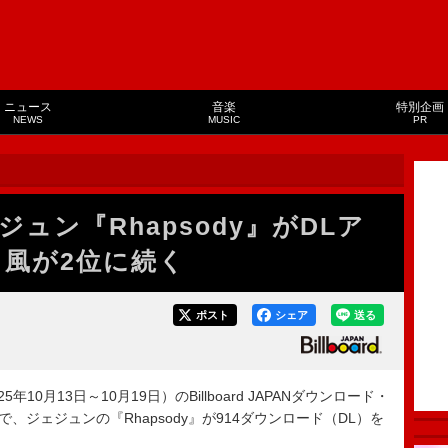
ニュース
音楽
特別企画
NEWS
MUSIC
PR
ュン『Rhapsody』がDLア
 風が2位に続く
ポスト
シェア
送る
年10月13日～10月19日）のBillboard JAPANダウンロード・
ms”で、ジェジュンの『Rhapsody』が914ダウンロード（DL）を