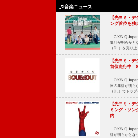
音楽ニュース
【先ヨミ・デジタル
ング首位を独
GfK/NIQ J
集計が明らかとなり、T
（DL）を売り上
【先ヨミ・デジタ
首位走行中 S
GfK/NIQ J
日の集計が明らかと
（DL）でトップ
【先ヨミ・デジタ
ミング・ソング
内
GfK/NIQ J
計が明らかとなり、M