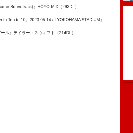
me Soundtrack)』HOYO-MiX（293DL）
en to Ten to 10』2023.05.14 at YOKOHAMA STADIUM』
ール』テイラー・スウィフト（214DL）