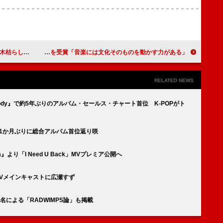
＆先行配信が決定
U2、2025年【ウディ・ガスリー賞】を受賞「音楽には文化そのものを動かす力がある」
RELATED NEWS
ody』で約5年ぶりのアルバム・セールス・チャート首位 K-POPがト
約1か月ぶりに総合アルバム首位返り咲
より「I Need U Back」MVプレミア公開へ
MVメインキャストに広瀬すず
による「RADWIMPS論」も掲載