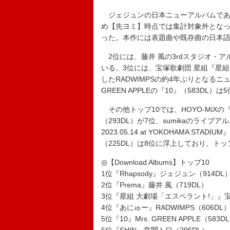
ジェジュンの日本ニューアルバムである『
め【先ヨミ】時点では集計対象外となっ
った。本作には表題曲や既存曲の日本語
2位には、藤井 風の3rdスタジオ・アル
いる。3位には、宝塚歌劇団 星組『星組
したRADWIMPSの約4年ぶりとなるニュ
GREEN APPLEの『10』（583D
その他トップ10では、HOYO-MiXの『原神-夕
（293DL）が7位、sumikaのライブアルバム『sum
2023.05.14 at YOKOHAMA STAD
（225DL）は8位に浮上しており、ト
◎【Download Albums】トップ10
1位『Rhapsody』ジェジュン（914DL
2位『Prema』藤井 風（719DL）
3位『星組 大劇場「エスペラント!」』宝
4位『あにゅー』RADWIMPS（606DL
5位『10』Mrs. GREEN APPLE（583D