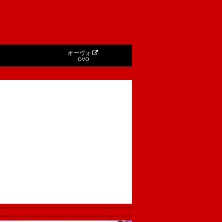
オーヴォ
OVO