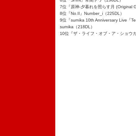
6位『SHIN』常闇トワ（296DL）
7位『原神-夕暮れを照らす月 (Original Ga
8位『No.II』Number_i（225DL）
9位『sumika 10th Anniversary Live『T
sumika（218DL）
10位『ザ・ライフ・オブ・ア・ショウガ