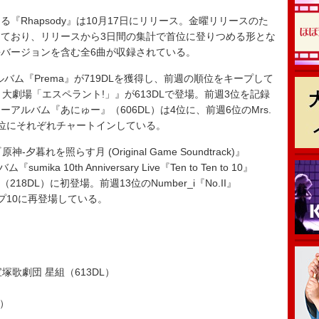
Rhapsody』は10月17日にリリース。金曜リリースのた
ており、リリースから3日間の集計で首位に登りつめる形とな
バージョンを含む全6曲が収録されている。
バム『Prema』が719DLを獲得し、前週の順位をキープして
 大劇場「エスペラント!」』が613DLで登場。前週3位を記録
ーアルバム『あにゅー』（606DL）は4位に、前週6位のMrs.
L）は5位にそれぞれチャートインしている。
暮れを照らす月 (Original Game Soundtrack)』
ika 10th Anniversary Live『Ten to Ten to 10』
IUM』（218DL）に初登場。前週13位のNumber_i『No.II』
ップ10に再登場している。
）
塚歌劇団 星組（613DL）
）
L）