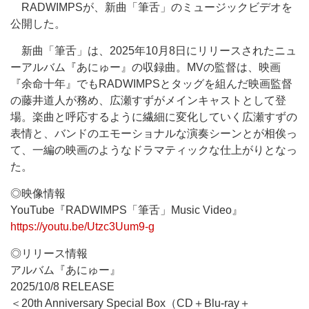
RADWIMPSが、新曲「筆舌」のミュージックビデオを
公開した。
新曲「筆舌」は、2025年10月8日にリリースされたニュ
ーアルバム『あにゅー』の収録曲。MVの監督は、映画
『余命十年』でもRADWIMPSとタッグを組んだ映画監督
の藤井道人が務め、広瀬すずがメインキャストとして登
場。楽曲と呼応するように繊細に変化していく広瀬すずの
表情と、バンドのエモーショナルな演奏シーンとが相俟っ
て、一編の映画のようなドラマティックな仕上がりとなっ
た。
◎映像情報
YouTube『RADWIMPS「筆舌」Music Video』
https://youtu.be/Utzc3Uum9-g
◎リリース情報
アルバム『あにゅー』
2025/10/8 RELEASE
＜20th Anniversary Special Box（CD＋Blu-ray＋