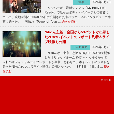
2026年8月7日
洋楽
ソンバーが、最新シングル「My Body Isn’t
Ready」で歌ったボディ・イメージとの葛藤に
ついて、現地時間2026年8月5日に公開された米バラエティのインタビューで率
直に語った。 同誌の『Power of Youn …
続きを読む
Nikoん主催、全国から53バンドが出演し
た2DAYSイベントのレポート到着＆ライ
ブ映像も公開
2026年8月7日
Ｊ－ＰＯＰ
Nikoんが、東京・恵比寿LIQUIDROOMで開催
した【リキッドルームで47 ～ぐんゆうかっぽ
～】のオフィシャルライブレポートが到着。あわせて、本イベントのラストを
飾ったNikoんのフル尺ライブ映像も公開となった。 8月3日、4日の2 …
続き
を読む
more »