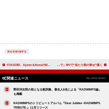
RADWIMPS
YOASOBI、Ayase＆ikuraのWボーカル「劇上」ライブ映像を公開
マルシィ、代表曲「ラブソング」のアンサーソング「隣で」MVで“当たり前の幸せ”描く
関連ニュース
RELATED NEWS
野田洋次郎の初となる歌詞集、著名人8名による「RADWIMPS論」
も掲載
RADWIMPSのトリビュートアルバム『Dear Jubilee -RADWIMPS
TRIBUTE-』11月リリース