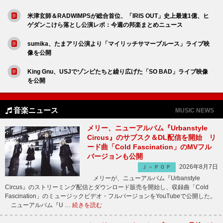
米津玄師＆RADWIMPSが総合首位、「IRIS OUT」史上最速1億、ヒ
ゲダンこけら落とし公演レポ：今週の邦楽まとめニュース
sumika、たまアリ公演より「マイリッチサマーブルース」ライブ映
像を公開
King Gnu、USJでゾンビたちと繰り広げた「SO BAD」ライブ映像
を公開
音楽ニュース
MUSIC NEWS
メリー、ニューアルバム『Urbanstyle
Circus』のサブスク＆DL配信を開始 リ
ード曲「Cold Fascination」のMVフル
バージョンも公開
2026年8月7日
Ｊ－ＰＯＰ
メリーが、ニューアルバム『Urbanstyle
Circus』のストリーミング配信とダウンロード販売を開始し、収録曲「Cold
Fascination」のミュージックビデオ・フルバージョンをYouTubeで公開した。
ニューアルバム『U …
続きを読む