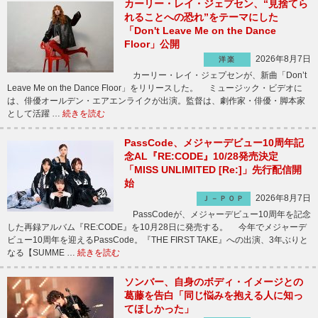
カーリー・レイ・ジェプセン、“見捨てら
れることへの恐れ”をテーマにした
「Don't Leave Me on the Dance
Floor」公開
2026年8月7日
洋楽
カーリー・レイ・ジェプセンが、新曲「Don’t
Leave Me on the Dance Floor」をリリースした。 ミュージック・ビデオに
は、俳優オールデン・エアエンライクが出演。監督は、劇作家・俳優・脚本家
として活躍 …
続きを読む
PassCode、メジャーデビュー10周年記
念AL『RE:CODE』10/28発売決定
「MISS UNLIMITED [Re:]」先行配信開
始
2026年8月7日
Ｊ－ＰＯＰ
PassCodeが、メジャーデビュー10周年を記念
した再録アルバム『RE:CODE』を10月28日に発売する。 今年でメジャーデ
ビュー10周年を迎えるPassCode。『THE FIRST TAKE』への出演、3年ぶりと
なる【SUMME …
続きを読む
ソンバー、自身のボディ・イメージとの
葛藤を告白「同じ悩みを抱える人に知っ
てほしかった」