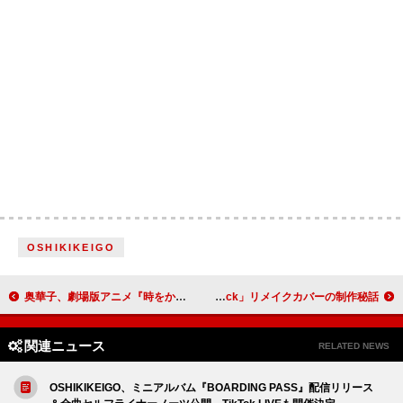
OSHIKIKEIGO
奥華子、劇場版アニメ『時をかける少女』主題歌「ガーネット」をピアノ弾き語りスタイルで披露＜THE FIRST TAKE＞
SKY-HI×Sunnyが語る、BE:FIRSTによるジャクソン5「I Want You Back」リメイクカバーの制作秘話
関連ニュース
RELATED NEWS
OSHIKIKEIGO、ミニアルバム『BOARDING PASS』配信リリース