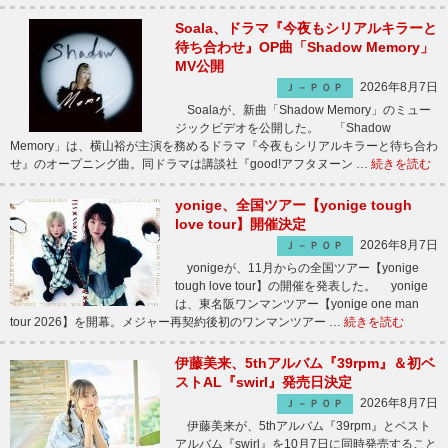
Soala、ドラマ『今夜もシリアルキラーと
待ち合わせ』OP曲「Shadow Memory」
MV公開
2026年8月7日
Ｊ－ＰＯＰ
Soalaが、新曲「Shadow Memory」のミュー
ジックビデオを公開した。 「Shadow
Memory」は、横山裕が主演を務めるドラマ『今夜もシリアルキラーと待ち合わ
せ』のオープニング曲。同ドラマは講談社『good!アフタヌーン …
続きを読む
yonige、全国ツアー【yonige tough
love tour】開催決定
2026年8月7日
Ｊ－ＰＯＰ
yonigeが、11月からの全国ツアー【yonige
tough love tour】の開催を発表した。 yonige
は、東名阪ワンマンツアー【yonige one man
tour 2026】を開幕。メジャー再契約後初のワンマンツアー …
続きを読む
伊藤美来、5thアルバム『39rpm』＆初ベ
ストAL『swirl』発売日決定
2026年8月7日
Ｊ－ＰＯＰ
伊藤美来が、5thアルバム『39rpm』とベスト
アルバム『swirl』を10月7日に同時発売すること