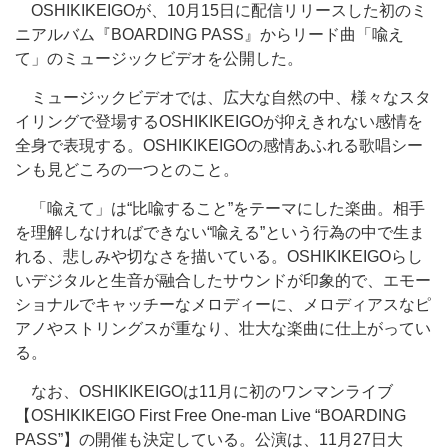
OSHIKIKEIGOが、10月15日に配信リリースした初のミ
ニアルバム『BOARDING PASS』からリード曲「喩え
て」のミュージックビデオを公開した。
ミュージックビデオでは、広大な自然の中、様々なスタ
イリングで登場するOSHIKIKEIGOが抑えきれない感情を
全身で表現する。OSHIKIKEIGOの感情あふれる歌唱シー
ンも見どころの一つとのこと。
「喩えて」は“比喩すること”をテーマにした楽曲。相手
を理解しなければできない“喩える”という行為の中で生ま
れる、悲しみや切なさを描いている。OSHIKIKEIGOらし
いデジタルと生音が融合したサウンドが印象的で、エモー
ショナルでキャッチーなメロディーに、メロディアスなピ
アノやストリングスが重なり、壮大な楽曲に仕上がってい
る。
なお、OSHIKIKEIGOは11月に初のワンマンライブ
【OSHIKIKEIGO First Free One-man Live “BOARDING
PASS”】の開催も決定している。公演は、11月27日大