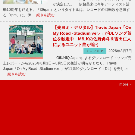
が決定した。 伊藤美来は今年アーティスト活
動10周年を迎える。『39rpm』というタイトルは、レコードの回転数を意味す
る「rpm」に、伊 …
続きを読む
【先ヨミ・デジタル】Travis Japan「On
My Road -Stadium ver.-」がDLソング首
位を独走中 M!LKの佐野勇斗＆吉田仁人
によるユニット曲が追う
2026年8月7日
Ｊ－ＰＯＰ
GfK/NIQ Japanによるダウンロード・ソング売
上レポートから2026年8月3日～8月5日の集計が明らかとなり、Travis
Japan「On My Road -Stadium ver.-」が11,550ダウンロード（DL）を売り上
…
続きを読む
more »