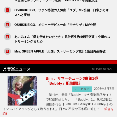
＆全曲セルフライナーノーツ公開 TikTok LIVEも開催決定
OSHIKIKEIGO、ファン待望の人気曲「ユダ」MV公開 日常がカオ
スへと変貌
OSHIKIKEIGO、メジャーデビュー曲「モナリザ」MV公開
あいみょん「愛を伝えたいだとか」累計再生数4億回突破：今週のス
トリーミングまとめ
Mrs. GREEN APPLE「天国」ストリーミング累計1億回再生突破
音楽ニュース
MUSIC NEWS
Bimi、サマーチューン3曲第1弾
「Bubbly」配信開始
2026年8月7日
Ｊ－ＰＯＰ
Bimiが、新曲「Bubbly」を各音楽配信サイト
で配信開始した。 「Bubbly」は、9月13日に
開催される【Bimi Live Galley #11 -Bubbly-】の
インスパイアソングとして制作された。日々の不安や不条理に対して …
続きを
読む