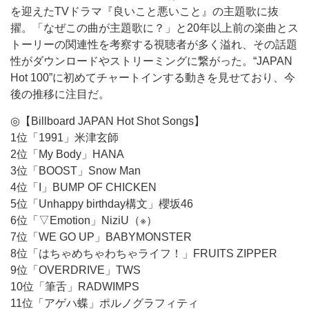
を迎えたTVドラマ『良いこと悪いこと』の主題歌に抜
擢。「なぜこの曲が主題歌に？」と20年以上前の楽曲とス
トーリーの関連性を考察する視聴者が多く溢れ、その話題
性がダウンロードやストリーミングに繋がった。“JAPAN
Hot 100”に初めてチャートインする動きを見せており、今
後の推移に注目だ。
◎【Billboard JAPAN Hot Shot Songs】
1位「1991」米津玄師
2位「My Body」HANA
3位「BOOST」Snow Man
4位「I」BUMP OF CHICKEN
5位「Unhappy birthday構文」櫻坂46
6位「▽Emotion」NiziU（※）
7位「WE GO UP」BABYMONSTER
8位「はちゃめちゃわちゃライフ！」FRUITS ZIPPER
9位「OVERDRIVE」TWS
10位「筆舌」RADWIMPS
11位「アゲハ蝶」ポルノグラフィティ