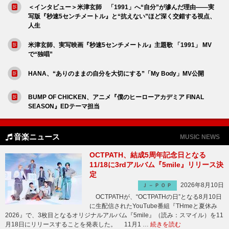
＜インタビュー＞米津玄師 「1991」へ“自分”が滲んだ理由――実
写版『秒速5センチメートル』と“抗えない”ほど深く交錯する視点、
人生
米津玄師、実写映画『秒速5センチメートル』主題歌 「1991」 MV
で“独唱”
HANA、“ありのままの自分を大切にする”「My Body」MV公開
BUMP OF CHICKEN、アニメ『僕のヒーローアカデミア FINAL
SEASON』EDテーマ担当
音楽ニュース
MUSIC NEWS
OCTPATH、結成5周年記念日となる
11/18に3rdアルバム『5mile』リリース決
定
2026年8月10日
Ｊ－ＰＯＰ
OCTPATHが、“OCTPATHの日”となる8月10日
に生配信されたYouTube番組『THmeと夏休み
2026』で、3枚目となるオリジナルアルバム『5mile』（読み：スマイル）を11
月18日にリリースすることを発表した。 11月1 …
続きを読む