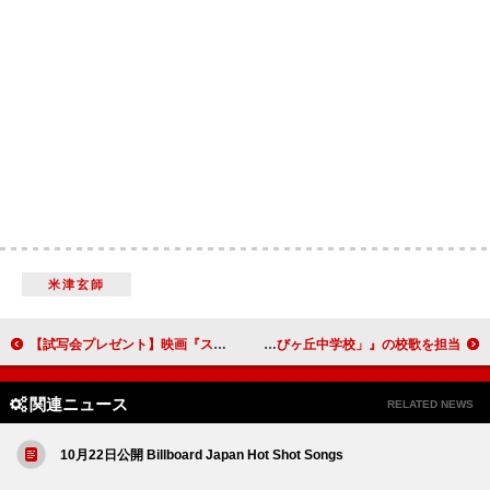
米津玄師
【試写会プレゼント】映画『スプリングスティーン 孤独のハイウェイ』、吉田栄作登壇の公開直前プレミアイベントに抽選でご招待
阿部真央、故郷で開校予定の『大分県立夜間中学「学びヶ丘中学校」』の校歌を担当
関連ニュース
RELATED NEWS
10月22日公開 Billboard Japan Hot Shot Songs