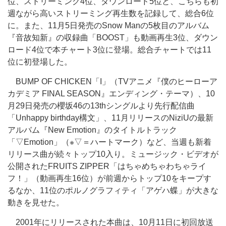
位、ストリーミング4位、ダウンロード5位と、こちらも初
週ながら高いストリーミング再生数を記録して、総合6位
に。また、11月5日発売のSnow Manの5枚目のアルバム
『音故知新』の収録曲「BOOST」も動画再生3位、ダウン
ロード4位で本チャート3位に登場。総合チャートでは11
位に初登場した。
BUMP OF CHICKEN「I」（TVアニメ『僕のヒーローア
カデミア FINAL SEASON』エンディング・テーマ）、10
月29日発売の櫻坂46の13thシングルより先行配信曲
「Unhappy birthday構文」、11月リリースのNiziUの最新
アルバム『New Emotion』のタイトルトラック
「▽Emotion」（※▽＝ハートマーク）など、当週も新着
リリース曲が続々トップ10入り。ミュージック・ビデオが
公開されたFRUITS ZIPPER「はちゃめちゃわちゃライ
フ！」（動画再生16位）が前週からトップ10をキープす
るなか、11位のポルノグラフィティ「アゲハ蝶」が大きな
動きを見せた。
2001年にリリースされた本曲は、10月11日に初回放送