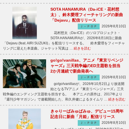
SOTA HANAMURA（Da-iCE・花村想
太）、鈴木愛理フィーチャリングの新曲
「Dejavu」配信リリース
2026年8月10日
Ｊ－ＰＯＰ
花村想太（Da-iCE）のソロプロジェクト・
SOTA HANAMURAが、2026年8月18日に新曲
「Dejavu (feat. AIRI SUZUKI)」を配信リリースする。 鈴木愛理をフィーチャ
リングに迎えた本楽曲。ジャケット写真は …
続きを読む
go!go!vanillas、アニメ『東京リベンジ
ャーズ』三天戦争編のED主題歌を担当
2か月連続で新曲発表へ
2026年8月10日
Ｊ－ＰＯＰ
go!go!vanillasが、2026年10月2日より放送開
始となるTVアニメ『東京リベンジャーズ』三天
戦争編のエンディング主題歌を担当する。 本アニメの原作は、2017年より
『週刊少年マガジン』で連載開始した、和久井健によるタイムリ …
続きを読む
きゃりーぱみゅぱみゅ、デビュー15周年
記念日に新曲「月姫」配信リリース
2026年8月10日
Ｊ－ＰＯＰ