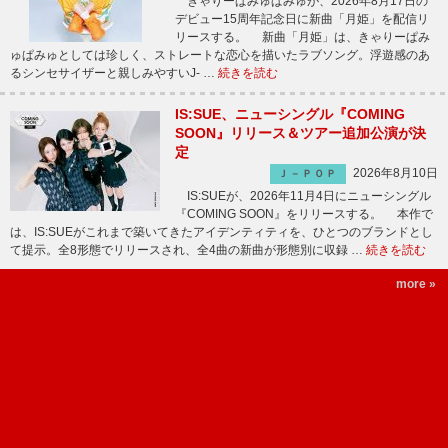
きゃりーぱみゅぱみゅが、2026年8月17日の
デビュー15周年記念日に新曲「月姫」を配信リ
リースする。 新曲「月姫」は、きゃりーぱみ
ゅぱみゅとしては珍しく、ストレートな恋心を描いたラブソング。浮遊感のあ
るシンセサイザーと親しみやすいJ- …
続きを読む
IS:SUE、ニューシングル『COMING
SOON』リリース＆ツアー追加公演が決
定
2026年8月10日
Ｊ－ＰＯＰ
IS:SUEが、2026年11月4日にニューシングル
『COMING SOON』をリリースする。 本作で
は、IS:SUEがこれまで築いてきたアイデンティティを、ひとつのブランドとし
て提示。全8形態でリリースされ、全4曲の新曲が形態別に収録 …
続きを読む
more »