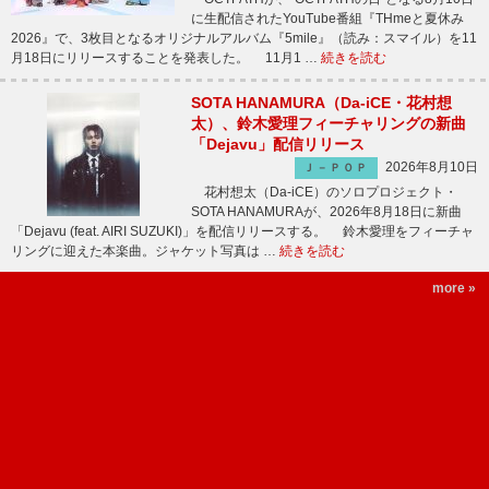
に生配信されたYouTube番組『THmeと夏休み
2026』で、3枚目となるオリジナルアルバム『5mile』（読み：スマイル）を11
月18日にリリースすることを発表した。 11月1 …
続きを読む
SOTA HANAMURA（Da-iCE・花村想
太）、鈴木愛理フィーチャリングの新曲
「Dejavu」配信リリース
2026年8月10日
Ｊ－ＰＯＰ
花村想太（Da-iCE）のソロプロジェクト・
SOTA HANAMURAが、2026年8月18日に新曲
「Dejavu (feat. AIRI SUZUKI)」を配信リリースする。 鈴木愛理をフィーチャ
リングに迎えた本楽曲。ジャケット写真は …
続きを読む
more »