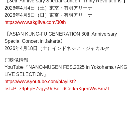
【30th Anniversary Special Concert “Thirty Revolutions”】
2026年4月4日（土）東京・有明アリーナ
2026年4月5日（日）東京・有明アリーナ
https://www.akglive.com/30th
【ASIAN KUNG-FU GENERATION 30th Anniversary
Special Concert in Jakarta】
2026年4月18日（土）インドネシア・ジャカルタ
◎映像情報
YouTube『NANO-MUGEN FES.2025 in Yokohama / AKG
LIVE SELECTION』
https://www.youtube.com/playlist?
list=PLz9p6pE7vgys9qBdTdCerk5XqenWwBmZt