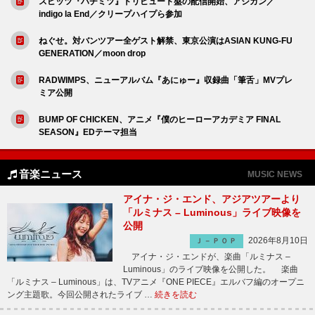
スピッツ『ハチミツ』トリビュート盤の配信開始、アジカン／
indigo la End／クリープハイプら参加
ねぐせ。対バンツアー全ゲスト解禁、東京公演はASIAN KUNG-FU
GENERATION／moon drop
RADWIMPS、ニューアルバム『あにゅー』収録曲「筆舌」MVプレ
ミア公開
BUMP OF CHICKEN、アニメ『僕のヒーローアカデミア FINAL
SEASON』EDテーマ担当
音楽ニュース
MUSIC NEWS
アイナ・ジ・エンド、アジアツアーより
「ルミナス – Luminous」ライブ映像を
公開
2026年8月10日
Ｊ－ＰＯＰ
アイナ・ジ・エンドが、楽曲「ルミナス –
Luminous」のライブ映像を公開した。 楽曲
「ルミナス – Luminous」は、TVアニメ『ONE PIECE』エルバフ編のオープニ
ング主題歌。今回公開されたライブ …
続きを読む