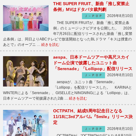
THE SUPER FRUIT、新曲「推し変禁止
条例」MVはドタバタ裁判劇
2026年8月10日
Ｊ－ＰＯＰ
THE SUPER FRUITが、新曲「推し変禁止条
例」のミュージックビデオを公開した。 2026
年7月26日に配信リリースされた新曲「推し変禁
止条例」は、同日よりABCテレビで放送開始となったBLドラマ『キスは捜査の
あとで』のオープニ …
続きを読む
aespa、日本ドームツアーや高尺スカイ
ドーム公演で披露したユニット曲
「Serenade」「Lollipop」配信リリース
2026年8月10日
Ｊ－ＰＯＰ
aespaが、ユニット曲「Serenade」
「Lollipop」を配信リリースした。 KARINAと
WINTERによる「Serenade」、GISELLEとNINGNINGによる「Lollipop」は、
日本ドームツアーで初披露された2曲 …
続きを読む
OCTPATH、結成5周年記念日となる
11/18に3rdアルバム『5mile』リリース決
定
2026年8月10日
Ｊ－ＰＯＰ
OCTPATHが、“OCTPATHの日”となる8月10日