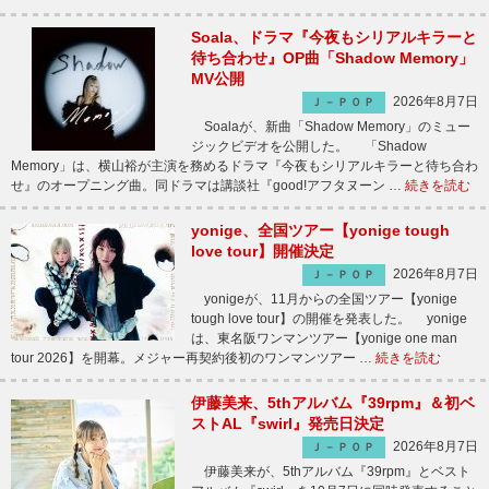
Soala、ドラマ『今夜もシリアルキラーと
待ち合わせ』OP曲「Shadow Memory」
MV公開
2026年8月7日
Ｊ－ＰＯＰ
Soalaが、新曲「Shadow Memory」のミュー
ジックビデオを公開した。 「Shadow
Memory」は、横山裕が主演を務めるドラマ『今夜もシリアルキラーと待ち合わ
せ』のオープニング曲。同ドラマは講談社『good!アフタヌーン …
続きを読む
yonige、全国ツアー【yonige tough
love tour】開催決定
2026年8月7日
Ｊ－ＰＯＰ
yonigeが、11月からの全国ツアー【yonige
tough love tour】の開催を発表した。 yonige
は、東名阪ワンマンツアー【yonige one man
tour 2026】を開幕。メジャー再契約後初のワンマンツアー …
続きを読む
伊藤美来、5thアルバム『39rpm』＆初ベ
ストAL『swirl』発売日決定
2026年8月7日
Ｊ－ＰＯＰ
伊藤美来が、5thアルバム『39rpm』とベスト