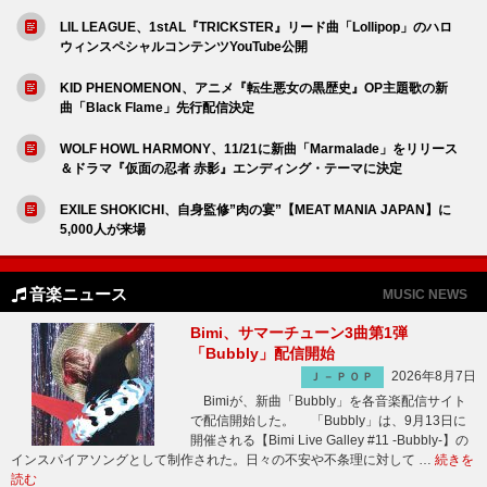
LIL LEAGUE、1stAL『TRICKSTER』リード曲「Lollipop」のハロ
ウィンスペシャルコンテンツYouTube公開
KID PHENOMENON、アニメ『転生悪女の黒歴史』OP主題歌の新
曲「Black Flame」先行配信決定
WOLF HOWL HARMONY、11/21に新曲「Marmalade」をリリース
＆ドラマ『仮面の忍者 赤影』エンディング・テーマに決定
EXILE SHOKICHI、自身監修”肉の宴”【MEAT MANIA JAPAN】に
5,000人が来場
音楽ニュース
MUSIC NEWS
Bimi、サマーチューン3曲第1弾
「Bubbly」配信開始
2026年8月7日
Ｊ－ＰＯＰ
Bimiが、新曲「Bubbly」を各音楽配信サイト
で配信開始した。 「Bubbly」は、9月13日に
開催される【Bimi Live Galley #11 -Bubbly-】の
インスパイアソングとして制作された。日々の不安や不条理に対して …
続きを
読む