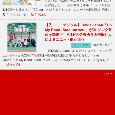
アルバム『swirl』を10月7日に同時発売すること
が決定した。 伊藤美来は今年アーティスト活
動10周年を迎える。『39rpm』というタイトルは、レコードの回転数を意味す
る「rpm」に、伊 …
続きを読む
【先ヨミ・デジタル】Travis Japan「On
My Road -Stadium ver.-」がDLソング首
位を独走中 M!LKの佐野勇斗＆吉田仁人
によるユニット曲が追う
2026年8月7日
Ｊ－ＰＯＰ
GfK/NIQ Japanによるダウンロード・ソング売
上レポートから2026年8月3日～8月5日の集計が明らかとなり、Travis
Japan「On My Road -Stadium ver.-」が11,550ダウンロード（DL）を売り上
…
続きを読む
more »