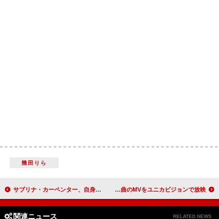
幾田りら
サブリナ・カーペンター、自身初のホストも務めた『SNL』出演を振り返る「人生で最も寝なかった週」
TOMORROW X TOGETHER、最新曲含む5曲のMVをユニカビジョンで放映
関連ニュース
RELATED NEWS