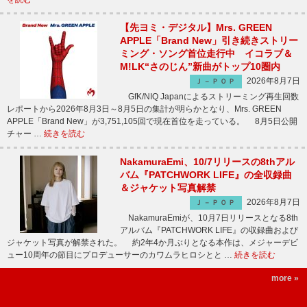
【先ヨミ・デジタル】Mrs. GREEN
APPLE「Brand New」引き続きストリー
ミング・ソング首位走行中 イコラブ＆
M!LK“さのじん”新曲がトップ10圏内
2026年8月7日
Ｊ－ＰＯＰ
GfK/NIQ Japanによるストリーミング再生回数
レポートから2026年8月3日～8月5日の集計が明らかとなり、Mrs. GREEN
APPLE「Brand New」が3,751,105回で現在首位を走っている。 8月5日公開
チャー …
続きを読む
NakamuraEmi、10/7リリースの8thアル
バム『PATCHWORK LIFE』の全収録曲
＆ジャケット写真解禁
2026年8月7日
Ｊ－ＰＯＰ
NakamuraEmiが、10月7日リリースとなる8th
アルバム『PATCHWORK LIFE』の収録曲および
ジャケット写真が解禁された。 約2年4か月ぶりとなる本作は、メジャーデビ
ュー10周年の節目にプロデューサーのカワムラヒロシとと …
続きを読む
more »