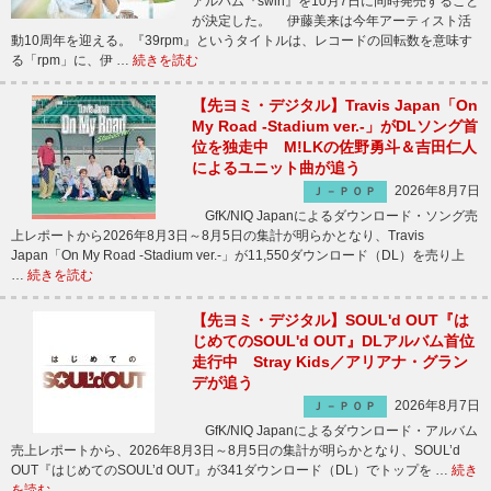
アルバム『swirl』を10月7日に同時発売すること
が決定した。 伊藤美来は今年アーティスト活
動10周年を迎える。『39rpm』というタイトルは、レコードの回転数を意味す
る「rpm」に、伊 …
続きを読む
【先ヨミ・デジタル】Travis Japan「On
My Road -Stadium ver.-」がDLソング首
位を独走中 M!LKの佐野勇斗＆吉田仁人
によるユニット曲が追う
2026年8月7日
Ｊ－ＰＯＰ
GfK/NIQ Japanによるダウンロード・ソング売
上レポートから2026年8月3日～8月5日の集計が明らかとなり、Travis
Japan「On My Road -Stadium ver.-」が11,550ダウンロード（DL）を売り上
…
続きを読む
【先ヨミ・デジタル】SOUL'd OUT『は
じめてのSOUL'd OUT』DLアルバム首位
走行中 Stray Kids／アリアナ・グラン
デが追う
2026年8月7日
Ｊ－ＰＯＰ
GfK/NIQ Japanによるダウンロード・アルバム
売上レポートから、2026年8月3日～8月5日の集計が明らかとなり、SOUL’d
OUT『はじめてのSOUL’d OUT』が341ダウンロード（DL）でトップを …
続き
を読む