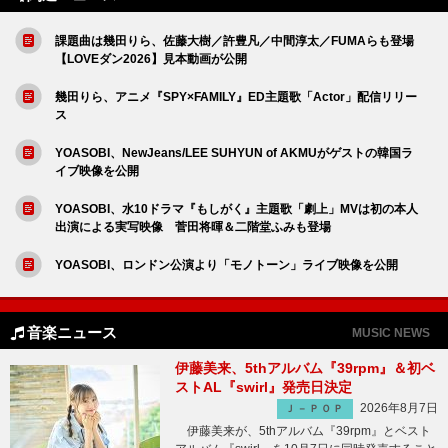
課題曲は幾田りら、佐藤大樹／許豊凡／中間淳太／FUMAらも登場
【LOVEダン2026】見本動画が公開
幾田りら、アニメ『SPY×FAMILY』ED主題歌「Actor」配信リリー
ス
YOASOBI、NewJeans/LEE SUHYUN of AKMUがゲストの韓国ラ
イブ映像を公開
YOASOBI、水10ドラマ『もしがく』主題歌「劇上」MVは初の本人
出演による実写映像 菅田将暉＆二階堂ふみも登場
YOASOBI、ロンドン公演より「モノトーン」ライブ映像を公開
音楽ニュース
MUSIC NEWS
伊藤美来、5thアルバム『39rpm』＆初ベ
ストAL『swirl』発売日決定
2026年8月7日
Ｊ－ＰＯＰ
伊藤美来が、5thアルバム『39rpm』とベスト