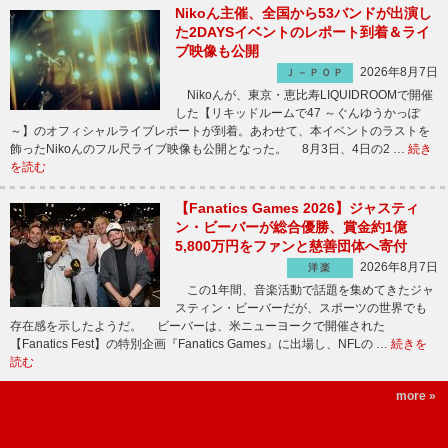
Nikoん主催、全国から53バンドが出演し
た2DAYSイベントのレポート到着＆ライ
ブ映像も公開
2026年8月7日
Ｊ－ＰＯＰ
Nikoんが、東京・恵比寿LIQUIDROOMで開催
した【リキッドルームで47 ～ぐんゆうかっぽ
～】のオフィシャルライブレポートが到着。あわせて、本イベントのラストを
飾ったNikoんのフル尺ライブ映像も公開となった。 8月3日、4日の2 …
続き
を読む
【Fanatics Games 2026】ジャスティ
ン・ビーバーが総合優勝、賞金約1億
5,800万円をファンと慈善団体へ寄付
2026年8月7日
洋楽
この1年間、音楽活動で話題を集めてきたジャ
スティン・ビーバーだが、スポーツの世界でも
存在感を示したようだ。 ビーバーは、米ニューヨークで開催された
【Fanatics Fest】の特別企画『Fanatics Games』に出場し、NFLの …
続きを
読む
more »