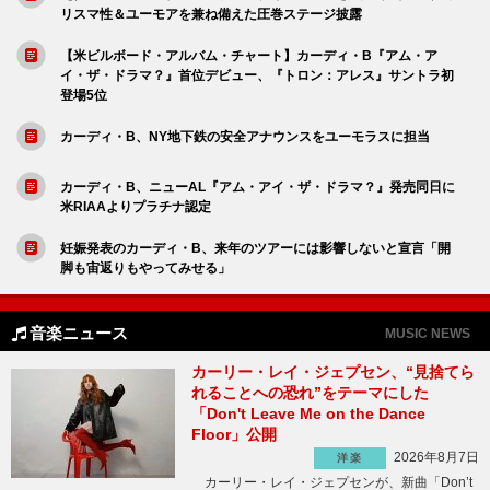
リスマ性＆ユーモアを兼ね備えた圧巻ステージ披露
【米ビルボード・アルバム・チャート】カーディ・B『アム・ア
イ・ザ・ドラマ？』首位デビュー、『トロン：アレス』サントラ初
登場5位
カーディ・B、NY地下鉄の安全アナウンスをユーモラスに担当
カーディ・B、ニューAL『アム・アイ・ザ・ドラマ？』発売同日に
米RIAAよりプラチナ認定
妊娠発表のカーディ・B、来年のツアーには影響しないと宣言「開
脚も宙返りもやってみせる」
音楽ニュース
MUSIC NEWS
カーリー・レイ・ジェプセン、“見捨てら
れることへの恐れ”をテーマにした
「Don't Leave Me on the Dance
Floor」公開
2026年8月7日
洋楽
カーリー・レイ・ジェプセンが、新曲「Don’t