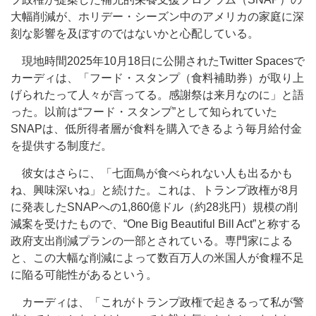
大幅削減が、ホリデー・シーズン中のアメリカの家庭に深
刻な影響を及ぼすのではないかと心配している。
現地時間2025年10月18日に公開されたTwitter Spacesで
カーディは、「フード・スタンプ（食料補助券）が取り上
げられたって人々が言ってる。感謝祭は来月なのに」と語
った。以前は“フード・スタンプ”として知られていた
SNAPは、低所得者層が食料を購入できるよう毎月給付金
を提供する制度だ。
彼女はさらに、「七面鳥が食べられない人も出るかも
ね、興味深いね」と続けた。これは、トランプ政権が8月
に発表したSNAPへの1,860億ドル（約28兆円）規模の削
減案を受けたもので、“One Big Beautiful Bill Act”と称する
政府支出削減プランの一部とされている。専門家による
と、この大幅な削減によって数百万人の米国人が食糧不足
に陥る可能性があるという。
カーディは、「これがトランプ政権で起きるって私が警