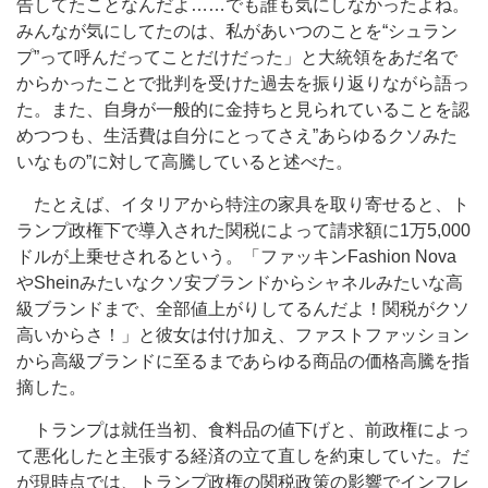
告してたことなんだよ……でも誰も気にしなかったよね。
みんなが気にしてたのは、私があいつのことを“シュラン
プ”って呼んだってことだけだった」と大統領をあだ名で
からかったことで批判を受けた過去を振り返りながら語っ
た。また、自身が一般的に金持ちと見られていることを認
めつつも、生活費は自分にとってさえ”あらゆるクソみた
いなもの”に対して高騰していると述べた。
たとえば、イタリアから特注の家具を取り寄せると、ト
ランプ政権下で導入された関税によって請求額に1万5,000
ドルが上乗せされるという。「ファッキンFashion Nova
やSheinみたいなクソ安ブランドからシャネルみたいな高
級ブランドまで、全部値上がりしてるんだよ！関税がクソ
高いからさ！」と彼女は付け加え、ファストファッション
から高級ブランドに至るまであらゆる商品の価格高騰を指
摘した。
トランプは就任当初、食料品の値下げと、前政権によっ
て悪化したと主張する経済の立て直しを約束していた。だ
が現時点では、トランプ政権の関税政策の影響でインフレ