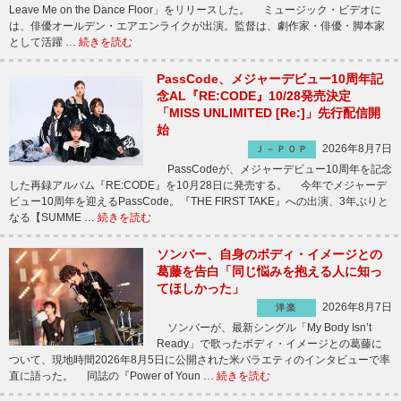
Leave Me on the Dance Floor」をリリースした。 ミュージック・ビデオに
は、俳優オールデン・エアエンライクが出演。監督は、劇作家・俳優・脚本家
として活躍 …
続きを読む
PassCode、メジャーデビュー10周年記
念AL『RE:CODE』10/28発売決定
「MISS UNLIMITED [Re:]」先行配信開
始
2026年8月7日
Ｊ－ＰＯＰ
PassCodeが、メジャーデビュー10周年を記念
した再録アルバム『RE:CODE』を10月28日に発売する。 今年でメジャーデ
ビュー10周年を迎えるPassCode。『THE FIRST TAKE』への出演、3年ぶりと
なる【SUMME …
続きを読む
ソンバー、自身のボディ・イメージとの
葛藤を告白「同じ悩みを抱える人に知っ
てほしかった」
2026年8月7日
洋楽
ソンバーが、最新シングル「My Body Isn’t
Ready」で歌ったボディ・イメージとの葛藤に
ついて、現地時間2026年8月5日に公開された米バラエティのインタビューで率
直に語った。 同誌の『Power of Youn …
続きを読む