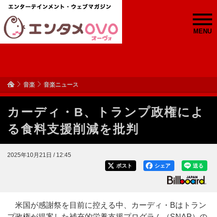
MENU
音楽
音楽ニュース
カーディ・B、トランプ政権によ
る食料支援削減を批判
2025年10月21日 / 12:45
ポスト
シェア
送る
米国が感謝祭を目前に控える中、カーディ・Bはトラン
プ政権が提案した補充的栄養支援プログラム（SNAP）の