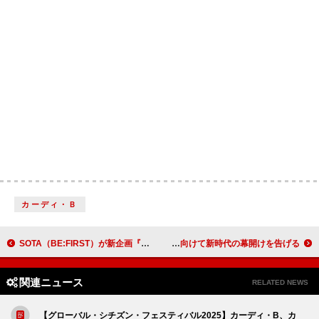
カーディ・Ｂ
SOTA（BE:FIRST）が新企画『HIGHLIGHT』初回に登場、SKY-HI楽曲でフリースタイルダンス
ドレイク、ニューAL『アイスマン』に向けて新時代の幕開けを告げる
関連ニュース
RELATED NEWS
【グローバル・シチズン・フェスティバル2025】カーディ・B、カ