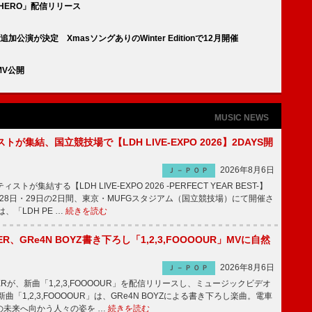
HERO」配信リリース
】追加公演が決定 XmasソングありのWinter Editionで12月開催
V公開
MUSIC NEWS
トが集結、国立競技場で【LDH LIVE-EXPO 2026】2DAYS開
2026年8月6日
Ｊ－ＰＯＰ
トが集結する【LDH LIVE-EXPO 2026 -PERFECT YEAR BEST-】
1月28日・29日の2日間、東京・MUFGスタジアム（国立競技場）にて開催さ
、「LDH PE …
続きを読む
PPER、GRe4N BOYZ書き下ろし「1,2,3,FOOOOUR」MVに自然
2026年8月6日
Ｊ－ＰＯＰ
PPERが、新曲「1,2,3,FOOOOUR」を配信リリースし、ミュージックビデオ
「1,2,3,FOOOOUR」は、GRe4N BOYZによる書き下ろし楽曲。電車
の未来へ向かう人々の姿を …
続きを読む