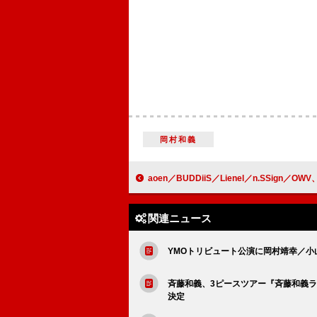
岡村和義
aoen／BUDDiiS／Lienel／n.SSign／OWV、音楽フェス【New Beginning Fe
関連ニュース
YMOトリビュート公演に岡村靖幸／
斉藤和義、3ピースツアー『斉藤和義ライブツ
決定