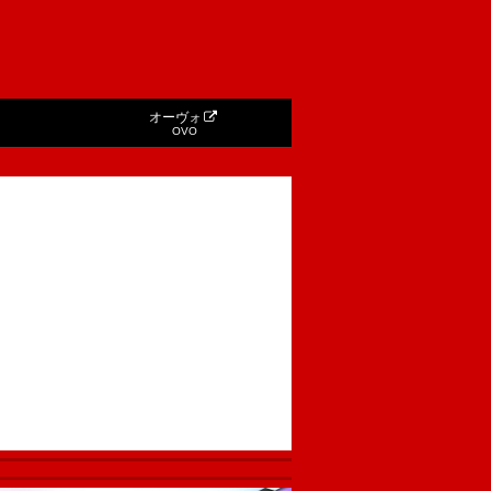
オーヴォ
OVO