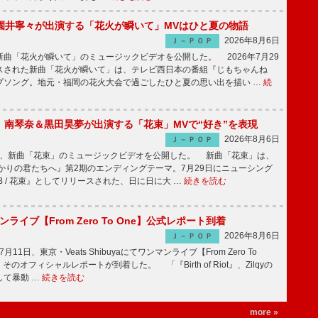
園井寧々が出演する「花火が瞬いて」MVはひと夏の物語
2026年8月6日
Ｊ－ＰＯＰ
曲「花火が瞬いて」のミュージックビデオを公開した。 2026年7月29
スされた新曲「花火が瞬いて」は、テレビ西日本の番組『じもちゃんね
プソング。地元・福岡の花火大会で過ごしたひと夏の思い出を描い …
続
ake、南琴奈＆黒田昊夢が出演する「花束」MVで“好き”を表現
2026年8月6日
Ｊ－ＰＯＰ
keが、新曲「花束」のミュージックビデオを公開した。 新曲「花束」は、
かりの君たちへ』第2期のエンディングテーマ。7月29日にニューシング
LB / 花束』としてリリースされた、日に日に大 …
続きを読む
マンライブ【From Zero To One】公式レポート到着
2026年8月6日
Ｊ－ＰＯＰ
7月11日、東京・Veats Shibuyaにてワンマンライブ【From Zero To
そのオフィシャルレポートが到着した。 「『Birth of Riot』、Zilqyの
して暴動 …
続きを読む
more »