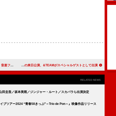
s 2026】に出演
ワンリパブリックの来日公演、&TEAMがスペシャルゲストとして出演
RELATED NEWS
小山田圭吾／坂本美雨／ジンジャー・ルート／スカパラら出演決定
アー2024 “青春58きっぷ”～Trio de Pon～』映像作品リリース