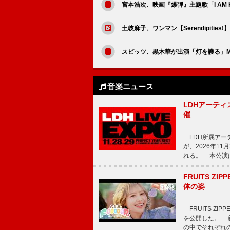
宮本浩次、映画『爆弾』主題歌「I AM 
土岐麻子、ワンマン【Serendipities!
スピッツ、黒木華が出演「灯を護る」M
音楽ニュース
LDHアーティス
催
LDH所属アーティス
が、2026年1
れる。 本公演は
FRUITS ZI
体の姿
FRUITS ZI
を公開した。 新曲
の中でそれぞれ