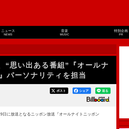
ニュース
音楽
特別企画
NEWS
MUSIC
PR
、“思い出ある番組”『オールナ
D』パーソナリティを担当
ポスト
シェア
送る
月29日に放送となるニッポン放送『オールナイトニッポン