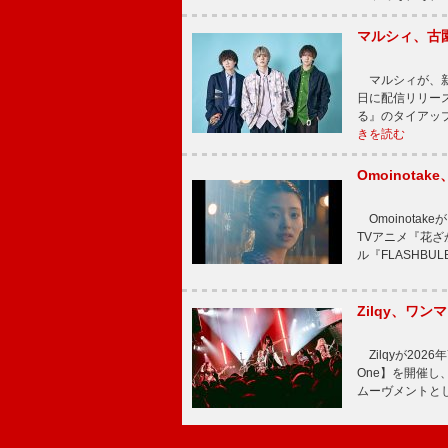
マルシィ、古
マルシィが、新
日に配信リリー
る』のタイアッ
きを読む
Omoinot
Omoinota
TVアニメ『花ざ
ル『FLASHBU
Zilqy、ワン
Zilqyが2026年
One】を開催し、
ムーヴメントと