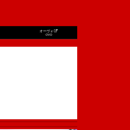
オーヴォ
OVO