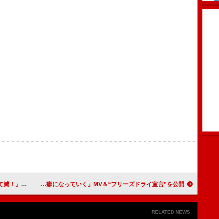
信リリース
ジェニーハイ、新曲「あの夏が癖になっていく」MV＆“フリーズドライ宣言”を公開
RELATED NEWS