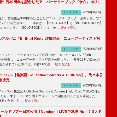
生活30周年を記念したアニバーサリーブック『余白』10/7に
2026年8月6日
Ｊ－ＰＯＰ
が、芸能生活30周年を記念したアニバーサリーブック『余白』を、ワニ
7日に発売される。 本書は、【SOLO BOOK】と【BUDDIES BOOK】
なっている。【SOLO BOOK】には、か …
続きを読む
tフルアルバム『Birth of Riot』詳細発表 ニューアーティスト写
2026年8月6日
Ｊ－ＰＯＰ
ク・ニューメタルバンドのZilqyが、1stフルアルバム『Birth of
発表を発表し、ニューアーティスト写真を公開した。 昨年12月のZilqyの
予告がされていた本作は、前作EPで産 …
続きを読む
ル【集楽座 Collective Sounds & Cultures】、代々木公
催決定
2026年8月6日
Ｊ－ＰＯＰ
【集楽座 Collective Sounds & Cultures】が、2026年10月24日、
にわたり、東京・代々木公園 野外ステージで開催されることが決定した。
職業や年齢、性 …
続きを読む
ワールドツアー日本公演【Number_i LIVE TOUR No.III】5大ド
禁