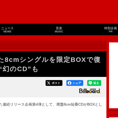
ニュース
音楽
特別企画
NEWS
MUSIC
PR
った8cmシングルを限定BOXで復
幻のCD”も
ポスト
シェア
送る
た連続リリース企画第4弾として、廃盤8cm短冊CDがBOXとし