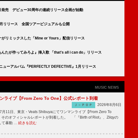
盤8月発売 デビュー30周年の連続リリース企画が始動
E』1月リリース 全国ツアービジュアルも公開
ミックスした「Mine or Yours」配信リリース
あんたが作ってみろよ』挿入歌 「that's all i can do」リリース
るニューアルバム『PERFECTLY DEFECTiVE』1月リリース
MUSIC NEWS
マンライブ【From Zero To One】公式レポート到着
2026年8月6日
Ｊ－ＰＯＰ
7月11日、東京・Veats Shibuyaにてワンマンライブ【From Zero To
そのオフィシャルレポートが到着した。 「『Birth of Riot』、Zilqyの
して暴動 …
続きを読む