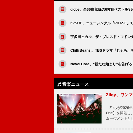
globe、全66曲収録の6枚組ベスト
IS:SUE、ニューシングル『PHAS
宇多田ヒカル、ザ・ブレスド・マドンナがリ
Chilli Beans.、TBSドラマ『じゃあ、
Novel Core、“新たな始まり”を告げ
音楽ニュース
Zilqy、ワン
Zilqyが2026年
One】を開催し、
ムーヴメントと