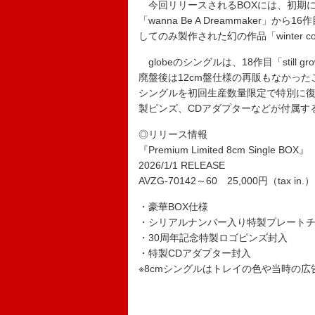
今回リリースされるBOXには、初期に発
「wanna Be A Dreammaker」から
してのみ製作された幻の作品「winter co
globeのシングルは、18作目「still 
廃盤後は12cm盤仕様の再販もなかっ
シングルを初回生産数量限定で特別に復
製ピンズ、CDアダプターなどが付属す
◎リリース情報
『Premium Limited 8cm Single BOX』
2026/1/1 RELEASE
AVZG-70142～60 25,000円（tax in.）
・豪華BOX仕様
・シリアルナンバー入り特製プレート
・30周年記念特製ロゴピンズ封入
・特製CDアダプター封入
※8cmシングルはトレイの色や当時の