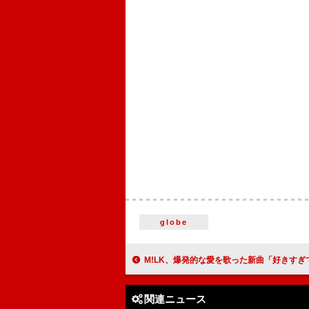
globe
M!LK、爆発的な愛を歌った新曲「好きすぎて滅！」配
関連ニュース