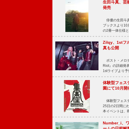
生田斗真、芸能
発売
俳優の生田斗真
ブックスより10月
の2冊一体仕様と
Zilqy、1s
真も公開
ポスト・メロディッ
Riot』の詳細
1stライブより
体験型フェスティバ
園にて10月開
体験型フェスティバル
25日の2日間
本イベントは、
Number_i、
ームの日程解