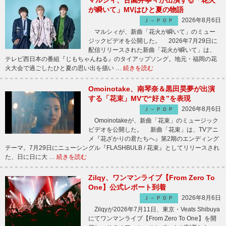
マルシィ、古園井寧々が出演する「花火
が瞬いて」MVはひと夏の物語
2026年8月6日
Ｊ－ＰＯＰ
マルシィが、新曲「花火が瞬いて」のミュー
ジックビデオを公開した。 2026年7月29日に
配信リリースされた新曲「花火が瞬いて」は、
テレビ西日本の番組『じもちゃんねる』のタイアップソング。地元・福岡の花
火大会で過ごしたひと夏の思い出を描い …
続きを読む
Omoinotake、南琴奈＆黒田昊夢が出演
する「花束」MVで“好き”を表現
2026年8月6日
Ｊ－ＰＯＰ
Omoinotakeが、新曲「花束」のミュージック
ビデオを公開した。 新曲「花束」は、TVアニ
メ『花ざかりの君たちへ』第2期のエンディング
テーマ。7月29日にニューシングル『FLASHBULB / 花束』としてリリースされ
た、日に日に大 …
続きを読む
Zilqy、ワンマンライブ【From Zero To
One】公式レポート到着
2026年8月6日
Ｊ－ＰＯＰ
Zilqyが2026年7月11日、東京・Veats Shibuya
にてワンマンライブ【From Zero To One】を開