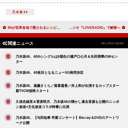
乃木坂46
INIが世界各地で愛されるレシピで料理対決、新冠番組『DELISH INI』Leminoにて独占配信決定
Aile The Shota、新曲「月見想」音源を自身のレギュラーラジオ『LOVERADIO』で解禁へ
関連ニュース
RELATED NEWS
乃木坂46、40thシングルは6期生の瀬戸口心月＆矢田萌華のWセン
ター
乃木坂46、40枚目となるニューSG発売決定
乃木坂46、遠藤さくら／賀喜遥香／井上和が出演するカップスター
新TVCM放映スタート
久保史緒里＆菅原咲月、乃木坂46の懐かし過去音源も公開のニッポ
ン放送×文化放送コラボ特番に出演
乃木坂46、【与田祐希 卒業コンサート】Blu-ray＆DVDのアートワ
ーク公開