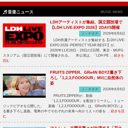
音楽ニュース
MUSIC NEWS
LDHアーティストが集結、国立競技場で
【LDH LIVE-EXPO 2026】2DAYS開催
2026年8月6日
Ｊ－ＰＯＰ
LDH所属アーティストが集結する【LDH LIVE-
EXPO 2026 -PERFECT YEAR BEST-】が、
2026年11月28日・29日の2日間、東京・MUFG
スタジアム（国立競技場）にて開催される。 本公演は、「LDH PE …
続きを
読む
FRUITS ZIPPER、GRe4N BOYZ書き下
ろし「1,2,3,FOOOOUR」MVに自然体の
姿
2026年8月6日
Ｊ－ＰＯＰ
FRUITS ZIPPERが、新曲
「1,2,3,FOOOOUR」を配信リリースし、ミュー
ジックビデオを公開した。 新曲「1,2,3,FOOOOUR」は、GRe4N BOYZによ
る書き下ろし楽曲。電車の中でそれぞれの未来へ向かう人々の姿を …
続きを読
む