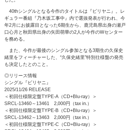
40thシングルとなる今作のタイトルは『ビリヤニ』。レ
ギュラー番組『乃木坂工事中』内で選抜発表が行われ、今
年2月にお披露目となった6期生から、鹿児島県出身の瀬戸
口心月と秋田県出身の矢田萌華の2人が今作のWセンター
を務める。
また、今作が最後のシングル参加となる3期生の久保史
緒里をフィーチャーした、“久保史緒里”特別仕様盤の発売
も決定したとのこと。
◎リリース情報
シングル『ビリヤニ』
2025/11/26 RELEASE
＜初回仕様限定盤TYPE-A（CD+Blu-ray）＞
SRCL-13460～13461 2,000円（tax in.）
＜初回仕様限定盤TYPE-B（CD+Blu-ray）＞
SRCL-13462～13463 2,000円（tax in.）
＜初回仕様限定盤TYPE-C（CD+Blu-ray）＞