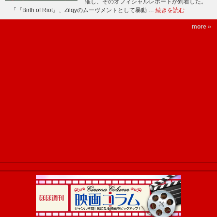
催し、そのオフィシャルレポートが到着した。
「『Birth of Riot』、Zilqyのムーヴメントとして暴動 …
続きを読む
more »