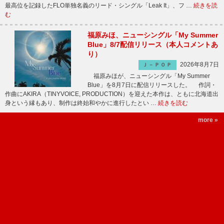
最高位を記録したFLO単独名義のリード・シングル「Leak It」、フ …
続きを読
む
福原みほ、ニューシングル「My Summer
Blue」8/7配信リリース（本人コメントあ
り）
2026年8月7日
Ｊ－ＰＯＰ
福原みほが、ニューシングル「My Summer
Blue」を8月7日に配信リリースした。 作詞・
作曲にAKIRA（TINYVOICE, PRODUCTION）を迎えた本作は、ともに北海道出
身という縁もあり、制作は終始和やかに進行したとい …
続きを読む
more »