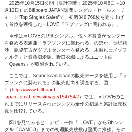
2025年10月15日公開（集計期間：2025年10月6日～10
月12日）のBillboard JAPAN週間シングル・セールス・チ
ャート“Top Singles Sales”で、初週346,768枚を売り上げ
て首位を獲得した＝LOVE『ラブソングに襲われる』。
今作は＝LOVEの19thシングル。佐々木舞香がセンター
を務める表題曲「ラブソングに襲われる」のほか、音嶋莉
沙、瀧脇笙古がダブルセンターを務める「木漏れ日メゾフ
ォルテ」と齋藤樹愛羅、野口衣織によるユニット曲
「Queens」が収録されている。
ここでは、SoundScanJapanの販売データを使用し『ラ
ブソングに襲われる』の販売動向を調査する。図
1（
https://www.billboard-
japan.com/d_news/image/154754/2
）では、＝LOVEのこ
れまでにリリースされたシングル全作の初週と累計販売枚
数を比較している。
図1を見てみると、デビュー作『=LOVE』から7thシン
グル『CAMEO』までの初週販売枚数は堅調に推移。その