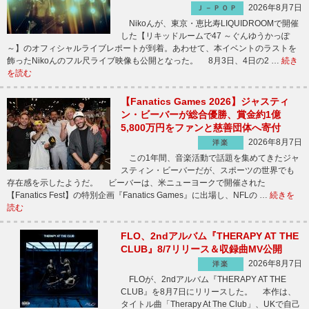
2026年8月7日
Ｊ－ＰＯＰ
Nikoんが、東京・恵比寿LIQUIDROOMで開催
した【リキッドルームで47 ～ぐんゆうかっぽ
～】のオフィシャルライブレポートが到着。あわせて、本イベントのラストを
飾ったNikoんのフル尺ライブ映像も公開となった。 8月3日、4日の2 …
続き
を読む
【Fanatics Games 2026】ジャスティ
ン・ビーバーが総合優勝、賞金約1億
5,800万円をファンと慈善団体へ寄付
2026年8月7日
洋楽
この1年間、音楽活動で話題を集めてきたジャ
スティン・ビーバーだが、スポーツの世界でも
存在感を示したようだ。 ビーバーは、米ニューヨークで開催された
【Fanatics Fest】の特別企画『Fanatics Games』に出場し、NFLの …
続きを
読む
FLO、2ndアルバム『THERAPY AT THE
CLUB』8/7リリース＆収録曲MV公開
2026年8月7日
洋楽
FLOが、2ndアルバム『THERAPY AT THE
CLUB』を8月7日にリリースした。 本作は、
タイトル曲「Therapy At The Club」、UKで自己