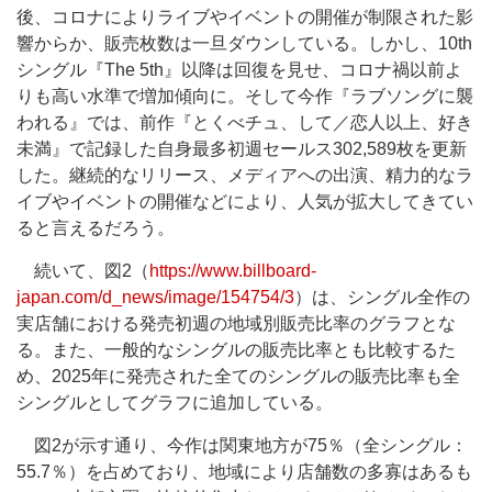
後、コロナによりライブやイベントの開催が制限された影
響からか、販売枚数は一旦ダウンしている。しかし、10th
シングル『The 5th』以降は回復を見せ、コロナ禍以前よ
りも高い水準で増加傾向に。そして今作『ラブソングに襲
われる』では、前作『とくべチュ、して／恋人以上、好き
未満』で記録した自身最多初週セールス302,589枚を更新
した。継続的なリリース、メディアへの出演、精力的なラ
イブやイベントの開催などにより、人気が拡大してきてい
ると言えるだろう。
続いて、図2（
https://www.billboard-
japan.com/d_news/image/154754/3
）は、シングル全作の
実店舗における発売初週の地域別販売比率のグラフとな
る。また、一般的なシングルの販売比率とも比較するた
め、2025年に発売された全てのシングルの販売比率も全
シングルとしてグラフに追加している。
図2が示す通り、今作は関東地方が75％（全シングル：
55.7％）を占めており、地域により店舗数の多寡はあるも