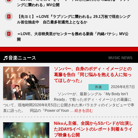
ングに襲われる」MV公開
【先ヨミ】＝LOVE『ラブソングに襲われる』29.1万枚で現在シング
ル首位独走中 自己最多初週売上となるか
＝LOVE、大谷映美里がセンターを務める新曲「内緒バナシ」MV公
開
音楽ニュース
MUSIC NEWS
ソンバー、自身のボディ・イメージとの
葛藤を告白「同じ悩みを抱える人に知っ
てほしかった」
2026年8月7日
洋楽
ソンバーが、最新シングル「My Body Isn’t
Ready」で歌ったボディ・イメージとの葛藤に
ついて、現地時間2026年8月5日に公開された米バラエティのインタビューで率
直に語った。 同誌の『Power of Youn …
続きを読む
Nikoん主催、全国から53バンドが出演し
た2DAYSイベントのレポート到着＆ライ
ブ映像も公開