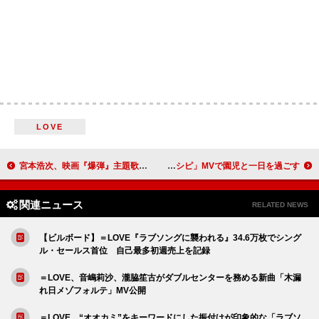
LOVE
宮本浩次、映画『爆弾』主題歌「I AM HERO」配信リリース
timelesz、新曲「レシピ」MVで園児と一日を過ごす
関連ニュース
RELATED NEWS
【ビルボード】＝LOVE『ラブソングに襲われる』34.6万枚でシング
ル・セールス首位 自己最多初週売上を記録
＝LOVE、音嶋莉沙、瀧脇笙古がダブルセンターを務める新曲「木漏
れ日メゾフォルテ」MV公開
＝LOVE、“オオカミ”をキーワードにした振付けが印象的な「ラブソ