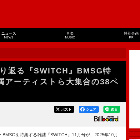
ニュース
音楽
特別企画
NEWS
MUSIC
PR
振り返る『SWITCH』BMSG特
ら所属アーティストら大集合の38ペ
ポスト
シェア
送る
BMSGを特集する雑誌『SWITCH』11月号が、2025年10月