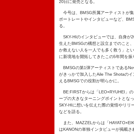
20日に発売となる。
今号は、BMSG所属アーティストが集結し
ポートレートやインタビューなど、BM
る。
SKY-HIのインタビューでは、自身
生えたBMSGの構想と設立までのこと
か救えない人を一人でも多く救う」と
に新境地を開拓してきたこの5年間を振
BMSGの第1弾アーティストであるNove
がきっかで加入したAile The Sho
えるBMSGでの役割が明らかに。
BE:FIRSTからは「LEO×RYUH
ープの大きなターニングポイントとなった
SKY-HIに想いを伝えた際の覚悟やリ
などを語る。
また、MAZZELからは「HAYATO×EIK
はKANONの単独インタビューが掲載さ