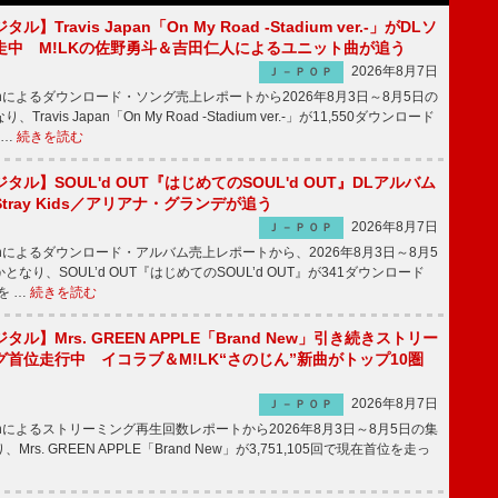
】Travis Japan「On My Road -Stadium ver.-」がDLソ
走中 M!LKの佐野勇斗＆吉田仁人によるユニット曲が追う
2026年8月7日
Ｊ－ＰＯＰ
apanによるダウンロード・ソング売上レポートから2026年8月3日～8月5日の
ravis Japan「On My Road -Stadium ver.-」が11,550ダウンロード
 …
続きを読む
ル】SOUL'd OUT『はじめてのSOUL'd OUT』DLアルバム
tray Kids／アリアナ・グランデが追う
2026年8月7日
Ｊ－ＰＯＰ
apanによるダウンロード・アルバム売上レポートから、2026年8月3日～8月5
なり、SOUL’d OUT『はじめてのSOUL’d OUT』が341ダウンロード
を …
続きを読む
ル】Mrs. GREEN APPLE「Brand New」引き続きストリー
首位走行中 イコラブ＆M!LK“さのじん”新曲がトップ10圏
2026年8月7日
Ｊ－ＰＯＰ
apanによるストリーミング再生回数レポートから2026年8月3日～8月5日の集
rs. GREEN APPLE「Brand New」が3,751,105回で現在首位を走っ