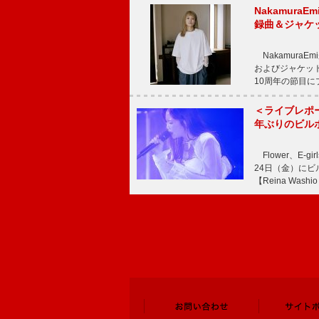
Nakamura
録曲＆ジャケ
NakamuraE
およびジャケッ
10周年の節目
＜ライブレポ
年ぶりのビル
Flower、E
24日（金）に
【Reina Washio 