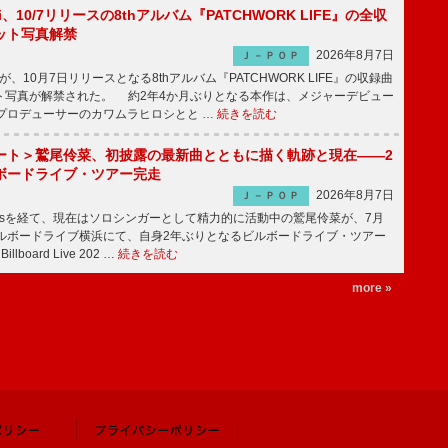
Emi、10/7リリースの8thアルバム『PATCHWORK LIFE』の全収
ット写真解禁
2026年8月7日
Ｊ－ＰＯＰ
miが、10月7日リリースとなる8thアルバム『PATCHWORK LIFE』の収録曲
ト写真が解禁された。 約2年4か月ぶりとなる本作は、メジャーデビュー
にプロデューサーのカワムラヒロシとと …
続きを読む
ート＞鷲尾伶菜、初披露の最新曲とともに描く軌跡と現在――2
ボードライブ・ツアー完走
2026年8月7日
Ｊ－ＰＯＰ
-girlsを経て、現在はソロシンガーとして精力的に活動中の鷲尾伶菜が、7月
ビルボードライブ横浜にて、自身2年ぶりとなるビルボードライブ・ツアー
Billboard Live 202 …
続きを読む
more »