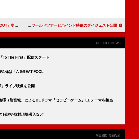
週の邦楽まとめニュース
BE:FIRST、ワールドツアービハインド映像のダイジェスト公開
RELATED NEWS
「To The First」配信スタート
1弾は「A GREAT FOOL」
RIT」ライブ映像を公開
×冨田侑暉（龍宮城）によるBLドラマ『セラピーゲーム』EDテーマを担当
ンス解説や取材現場潜入など
MUSIC NEWS