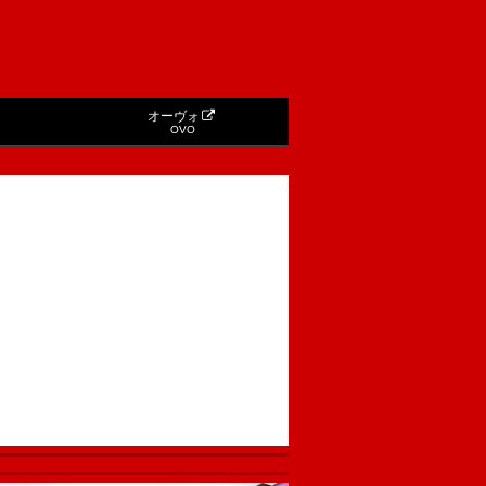
オーヴォ
OVO