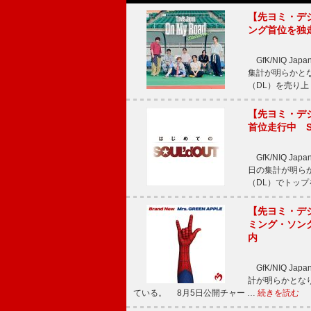
【先ヨミ・デジタル
ング首位を独
GfK/NIQ J
集計が明らかとなり、T
（DL）を売り上
【先ヨミ・デジタ
首位走行中 S
GfK/NIQ J
日の集計が明らかと
（DL）でトップ
【先ヨミ・デジタ
ミング・ソング
内
GfK/NIQ J
計が明らかとなり、M
ている。 8月5日公開チャー …
続きを読む