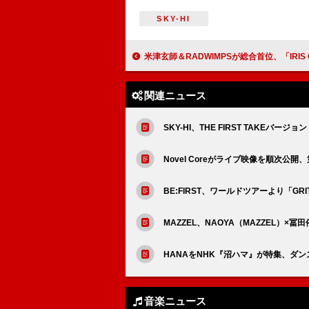
SKY-HI
米津玄師＆RADWIMPSが総合首位、「IRIS OUT」史上最速1億、ヒゲダンこけら落とし公演レポ：今
関連ニュース
SKY-HI、THE FIRST TAKEバージョン
Novel Coreがライブ映像を順次公開、第
BE:FIRST、ワールドツアーより「G
MAZZEL、NAOYA（MAZZEL）
HANAをNHK『沼ハマ』が特集、ダ
音楽ニュース