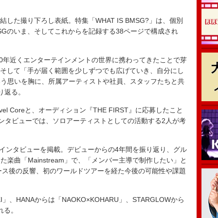
た撮り下ろし表紙。特集「WHAT IS BMSG?」は、個別
SGのいま、そしてこれからを記録する38ページで構成され
が20年近くエンターテインメントの世界に携わってきたことで芽
、そして「手が届く範囲を少しずつでも広げていき、自分にし
いう思いを胸に、所属アーティストや社員、スタッフたちと共
り返る。
l Coreと、オーディション『THE FIRST』に応募したこと
taのインタビューでは、ソロアーティストとしての活動する2人が考
EI」のインタビューを掲載。デビューからの4年間を振り返り、グル
楽曲「Mainstream」で、「メンバー主導で制作したい」と
リース後の反響、初のワールドツアーを経た今後の可能性や課題
I」、HANAからは「NAOKO×KOHARU」、STARGLOWから
れる。