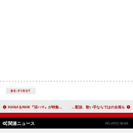
BE:FIRST
HANAをNHK『沼ハマ』が特集、ダンス解説や取材現場潜入など
Adoデビュー5周年記念の生配信、歌い手ならではの企画も
関連ニュース
RELATED NEWS