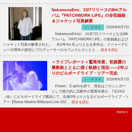
NakamuraEmi、10/7リリースの8thアル
バム『PATCHWORK LIFE』の全収録曲
＆ジャケット写真解禁
2026年8月7日
Ｊ－ＰＯＰ
NakamuraEmiが、10月7日リリースとなる8th
アルバム『PATCHWORK LIFE』の収録曲および
ジャケット写真が解禁された。 約2年4か月ぶりとなる本作は、メジャーデビ
ュー10周年の節目にプロデューサーのカワムラヒロシとと …
続きを読む
＜ライブレポート＞鷲尾伶菜、初披露の
最新曲とともに描く軌跡と現在――2年ぶ
りのビルボードライブ・ツアー完走
2026年8月7日
Ｊ－ＰＯＰ
Flower、E-girlsを経て、現在はソロシンガー
として精力的に活動中の鷲尾伶菜が、7月24日
（金）にビルボードライブ横浜にて、自身2年ぶりとなるビルボードライブ・ツ
アー【Reina Washio Billboard Live 202 …
続きを読む
more »