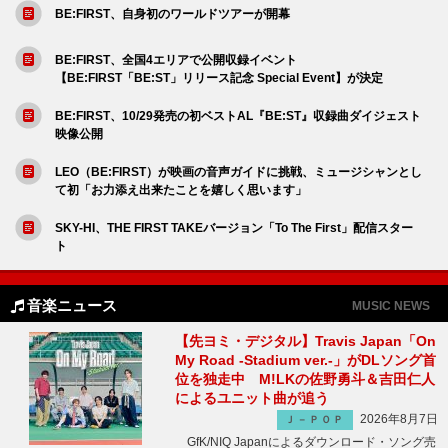
BE:FIRST、自身初のワールドツアーが開幕
BE:FIRST、全国4エリアで公開収録イベント
【BE:FIRST「BE:ST」リリース記念 Special Event】が決定
BE:FIRST、10/29発売の初ベストAL『BE:ST』収録曲ダイジェスト
映像公開
LEO（BE:FIRST）が映画の音声ガイドに挑戦、ミュージシャンとし
て初「お力添え出来たことを嬉しく思います」
SKY-HI、THE FIRST TAKEバージョン「To The First」配信スター
ト
音楽ニュース
MUSIC NEWS
【先ヨミ・デジタル】Travis Japan「On
My Road -Stadium ver.-」がDLソング首
位を独走中 M!LKの佐野勇斗＆吉田仁人
によるユニット曲が追う
2026年8月7日
Ｊ－ＰＯＰ
GfK/NIQ Japanによるダウンロード・ソング売