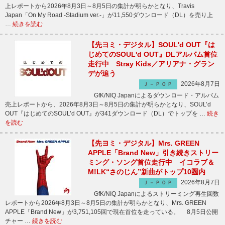
上レポートから2026年8月3日～8月5日の集計が明らかとなり、Travis
Japan「On My Road -Stadium ver.-」が11,550ダウンロード（DL）を売り上
…
続きを読む
【先ヨミ・デジタル】SOUL'd OUT『は
じめてのSOUL'd OUT』DLアルバム首位
走行中 Stray Kids／アリアナ・グラン
デが追う
2026年8月7日
Ｊ－ＰＯＰ
GfK/NIQ Japanによるダウンロード・アルバム
売上レポートから、2026年8月3日～8月5日の集計が明らかとなり、SOUL’d
OUT『はじめてのSOUL’d OUT』が341ダウンロード（DL）でトップを …
続き
を読む
【先ヨミ・デジタル】Mrs. GREEN
APPLE「Brand New」引き続きストリー
ミング・ソング首位走行中 イコラブ＆
M!LK“さのじん”新曲がトップ10圏内
2026年8月7日
Ｊ－ＰＯＰ
GfK/NIQ Japanによるストリーミング再生回数
レポートから2026年8月3日～8月5日の集計が明らかとなり、Mrs. GREEN
APPLE「Brand New」が3,751,105回で現在首位を走っている。 8月5日公開
チャー …
続きを読む