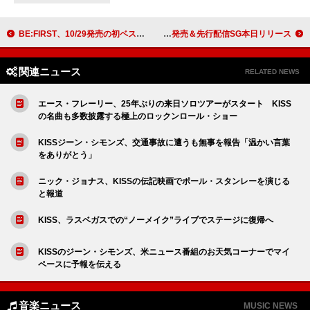
BE:FIRST、10/29発売の初ベストAL『BE:ST』収録曲ダイジェスト映像公開
チャーリー・プース、最新AL『ホワットエヴァーズ・クレヴァー！』来春発売＆先行配信SG本日リリース
関連ニュース
RELATED NEWS
エース・フレーリー、25年ぶりの来日ソロツアーがスタート KISS
の名曲も多数披露する極上のロックンロール・ショー
KISSジーン・シモンズ、交通事故に遭うも無事を報告「温かい言葉
をありがとう」
ニック・ジョナス、KISSの伝記映画でポール・スタンレーを演じる
と報道
KISS、ラスベガスでの“ノーメイク”ライブでステージに復帰へ
KISSのジーン・シモンズ、米ニュース番組のお天気コーナーでマイ
ペースに予報を伝える
音楽ニュース
MUSIC NEWS