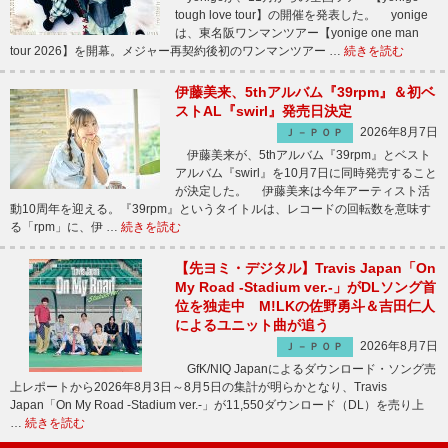
tough love tour】の開催を発表した。 yonige
は、東名阪ワンマンツアー【yonige one man
tour 2026】を開幕。メジャー再契約後初のワンマンツアー …
続きを読む
伊藤美来、5thアルバム『39rpm』＆初ベ
ストAL『swirl』発売日決定
2026年8月7日
Ｊ－ＰＯＰ
伊藤美来が、5thアルバム『39rpm』とベスト
アルバム『swirl』を10月7日に同時発売すること
が決定した。 伊藤美来は今年アーティスト活
動10周年を迎える。『39rpm』というタイトルは、レコードの回転数を意味す
る「rpm」に、伊 …
続きを読む
【先ヨミ・デジタル】Travis Japan「On
My Road -Stadium ver.-」がDLソング首
位を独走中 M!LKの佐野勇斗＆吉田仁人
によるユニット曲が追う
2026年8月7日
Ｊ－ＰＯＰ
GfK/NIQ Japanによるダウンロード・ソング売
上レポートから2026年8月3日～8月5日の集計が明らかとなり、Travis
Japan「On My Road -Stadium ver.-」が11,550ダウンロード（DL）を売り上
…
続きを読む