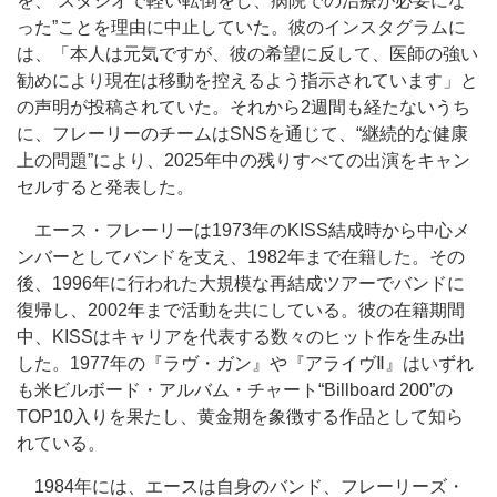
を、“スタジオで軽い転倒をし、病院での治療が必要にな
った”ことを理由に中止していた。彼のインスタグラムに
は、「本人は元気ですが、彼の希望に反して、医師の強い
勧めにより現在は移動を控えるよう指示されています」と
の声明が投稿されていた。それから2週間も経たないうち
に、フレーリーのチームはSNSを通じて、“継続的な健康
上の問題”により、2025年中の残りすべての出演をキャン
セルすると発表した。
エース・フレーリーは1973年のKISS結成時から中心メ
ンバーとしてバンドを支え、1982年まで在籍した。その
後、1996年に行われた大規模な再結成ツアーでバンドに
復帰し、2002年まで活動を共にしている。彼の在籍期間
中、KISSはキャリアを代表する数々のヒット作を生み出
した。1977年の『ラヴ・ガン』や『アライヴⅡ』はいずれ
も米ビルボード・アルバム・チャート“Billboard 200”の
TOP10入りを果たし、黄金期を象徴する作品として知ら
れている。
1984年には、エースは自身のバンド、フレーリーズ・