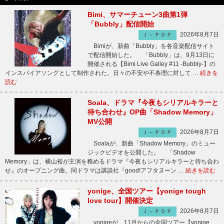
Bimi、サマーチューン3曲第1弾
「Bubbly」配信開始
2026年8月7日
Ｊ－ＰＯＰ
Bimiが、新曲「Bubbly」を各音楽配信サイト
で配信開始した。 「Bubbly」は、9月13日に
開催される【Bimi Live Galley #11 -Bubbly-】の
インスパイアソングとして制作された。日々の不安や不条理に対して …
続きを
読む
Soala、ドラマ『今夜もシリアルキラーと
待ち合わせ』OP曲「Shadow Memory」
MV公開
2026年8月7日
Ｊ－ＰＯＰ
Soalaが、新曲「Shadow Memory」のミュー
ジックビデオを公開した。 「Shadow
Memory」は、横山裕が主演を務めるドラマ『今夜もシリアルキラーと待ち合わ
せ』のオープニング曲。同ドラマは講談社『good!アフタヌーン …
続きを読む
yonige、全国ツアー【yonige tough
love tour】開催決定
2026年8月7日
Ｊ－ＰＯＰ
yonigeが、11月からの全国ツアー【yonige