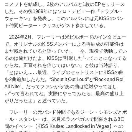
コメットを結成し、2枚のアルバムと1枚のEPをリリース
した。その後1989年にはソロ・デビュー作『トラブル・
ウォーキン』を発表し、このアルバムには元KISSのバン
ド仲間ピーター・クリスがゲスト参加している。
2024年2月、フレーリーは米ビルボードのインタビュー
で、オリジナルのKISSメンバーによる再結成の可能性は
まだ残されていると語っていた。「今、現役で活動してい
るのは俺だけだよ、KISSは“引退した”ってことになってる
からね。正直それを信じてはいない」と彼は当時語り、
「とはいえ……最近、ライブのセットリストにKISSの曲
を2曲追加したんだ。“Shout It Out Loud”と“Rock and Roll
All Nite”、だってファンから“あの曲は絶対やってほし
い”って言われてね。実際にやってみたら、最高の盛り上
がりだったよ」と述べていた。
フレーリーの元バンド仲間であるジーン・シモンズとポ
ール・スタンレーは、来月米ラスベガスで開催される3日
間のイベント【KISS Kruise: Landlocked in Vegas】への