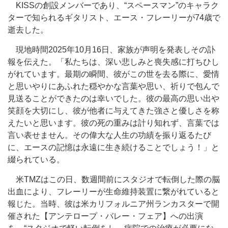
KISSの創設メンバーであり、“スペースマン”のキャラク
ターで知られるギタリスト、エース・フレーリーが74歳で
逝去した。
現地時間2025年10月16日、家族が声明を発表しその訃
報を伝えた。「私たちは、深い悲しみと喪失感に打ちひし
がれています。最期の瞬間、彼がこの世を去る際に、愛情
と思いやりにあふれた穏やかな言葉や思い、祈りで包んで
見送ることができたのは幸いでした。彼の最高の思い出や
笑顔を大切にし、彼が他者に与えてきた強さと優しさを称
えたいと思います。彼の死の重みは計り知れず、言葉では
言い表せません。その偉大な人生の功績を振り返るたび
に、エースの記憶は永遠に生き続けることでしょう！」と
綴られている。
米TMZはこの日、数週間前にスタジオで転倒した際の脳
出血により、フレーリーが生命維持装置に繋がれていると
報じた。当時、彼は米カリフォルニア州ランカスターで開
催された【アンテロープ・バレー・フェア】への出演