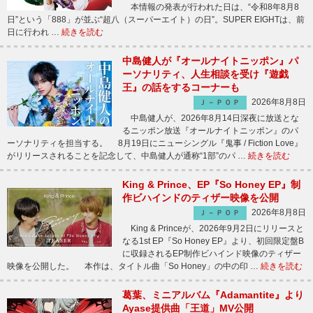
本情報の発表が行われた日は、“令和8年8月8
日”という「888」が並ぶ“超八（スーパーエイト）の日”。SUPER EIGHTは、前
日に行われ …
続きを読む
中島健人が『オールナイトニッポン』パ
ーソナリティ、人生相談を受け『遊戯
王』の話をするコーナーも
2026年8月8日
Ｊ－ＰＯＰ
中島健人が、2026年8月14日深夜に放送とな
るニッポン放送『オールナイトニッポン』のパ
ーソナリティを担当する。 8月19日にニューシングル『鬼事 / Fiction Love』
がリリースされることを記念して、中島健人が通称“1部”のパ …
続きを読む
King & Prince、EP『So Honey EP』制
作ビハインドのティザー映像を公開
2026年8月8日
Ｊ－ＰＯＰ
King & Princeが、2026年9月2日にリリースと
なる1st EP『So Honey EP』より、初回限定盤B
に収録されるEP制作ビハインド映像のティザー
映像を公開した。 本作は、タイトル曲「So Honey」の中の印 …
続きを読む
葛葉、ミニアルバム『Adamantite』より
Ayase提供曲「王道」MV公開