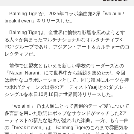
Balming Tigerが、2025年コラボ楽曲第2弾「wo ai ni /
break it even」をリリースした。
Balming Tigerは、全世界に愉快な影響を広めようとす
る人々が集まったマルチナショナルなオルタナティブK-
POPグループであり、アジアン・アート＆カルチャーのコ
レクティブだ。
前作では盟友ともいえる新しい学校のリーダーズとの
「Narani Narani」にて世界中から話題を集めたが、今回
は新たなコラボレーションとして、同じ韓国にルーツを持
つ米NYクィーンズ出身のアーティストYaejiとのダブル・
シングルを本日10月16日に世界同時リリースした。
「wo ai ni」では人類にとって普遍的テーマ“愛”について
多言語を用いた歌詞にボップなサウンドがマッチした2ア
ーティストの新たな魅力が溢れ出た楽曲。一方、もう一曲
の「break it even」は、Balming Tigerのこれまで雰囲気を