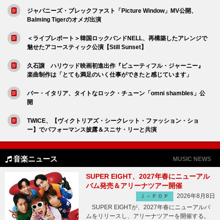
ジャパニーズ・ブレックファスト「Picture Window」MV公開、
Balming Tigerのオメガ出演
＜ライブレポート＞韓国ロックバンドNELL、再構築したアレンジで
魅せたアコースティック公演【Still Sunset】
久石譲 ハリウッド映画初進出作『ビューティフル・ジャーニー』
楽曲制作は「とても満足のいく仕事ができたと感じています」
バー・イタリア、タイトなロック・チューン「omni shambles」公
開
TWICE、【ヴィクトリアズ・シークレット・ファッション・ショ
ー】でパフォーマンス披露＆スニサ・リーと共演
音楽ニュース
MUSIC NEWS
SUPER EIGHT、2027年春にニューアル
バム発売＆アリーナツアー開催
2026年8月8日
Ｊ－ＰＯＰ
SUPER EIGHTが、2027年春にニューアルバ
ムをリリースし、アリーナツアーを開催する。