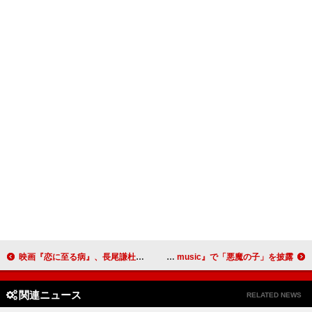
映画『恋に至る病』、長尾謙杜＆山田杏奈が撮影した“インスタントカメラ写真”＆特別映像も公開
ヒグチアイ、韓国発のYouTubeチャンネル『dingo music』で「悪魔の子」を披露
関連ニュース
RELATED NEWS