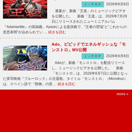
2026年8月8日
Ｊ－ＰＯＰ
葛葉が、新曲「王道」のミュージックビデオ
を公開した。 新曲「王道」は、2026年7月29
日にリリースされたニューミニアルバム
『Adamantite』の収録曲。Ayaseによる提供曲で、“王者の苦悩”と“これからの
意思表明”が込められてい …
続きを読む
Ado、ビビッドでエネルギッシュな「モ
ンストロ」MV公開
2026年8月8日
Ｊ－ＰＯＰ
Adoが、新曲「モンストロ」を配信リリース
し、ミュージックビデオを公開した。 新曲
「モンストロ」は、2026年8月7日に公開となっ
た実写映画『ブルーロック』の主題歌。タイトル「モンストロ」（Monstruo）
は、スペイン語で「怪物」の意 …
続きを読む
more »