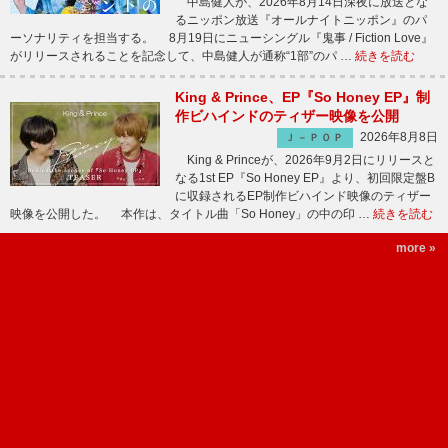
中島健人が、2026年8月14日深夜に放送とな
るニッポン放送『オールナイトニッポン』のパ
ーソナリティを担当する。 8月19日にニューシングル『鬼事 / Fiction Love』
がリリースされることを記念して、中島健人が通称“1部”のパ …
続きを読む
King & Prince、EP『So Honey EP』制
作ビハインドのティザー映像を公開
2026年8月8日
Ｊ－ＰＯＰ
King & Princeが、2026年9月2日にリリースと
なる1st EP『So Honey EP』より、初回限定盤B
に収録されるEP制作ビハインド映像のティザー
映像を公開した。 本作は、タイトル曲「So Honey」の中の印 …
続きを読む
more »