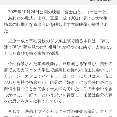
2025年10月24日公開の映画『富士山と、コーヒーと、
しあわせの数式』より、豆原一成（JO1）演じる大学生・
拓磨の転機となる出会いを映し出す本編映像が解禁され
た。
豆原一成と市毛良枝のダブル主演で贈る本作は、“夢に
迷う孫”と“夢を見つけた祖母”とが軽やかに紡ぐ、人生のふ
とした喜びを描く家族の物語。
今回解禁された本編映像は、豆原演じる拓磨が、自分の
夢であるカフェを大学生で起業した憧れの店主に会いにい
くシーン。カフェでバイトし、コーヒーにだけは人一倍こ
だわりを持つ拓磨だが、自分の「好き」にも自分自身にも
自信を持つことができず一人悩んでいた。この出会いをき
っかけに、「好き」という思いを肯定し、拓磨は自分の夢
への思いをさらに強くしていく。
そして、映画オフィシャルグッズの発売も決定。クリア