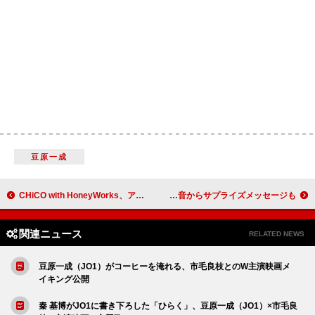
豆原一成
CHiCO with HoneyWorks、アニメ『キミと越えて恋になる』OPテーマ「くすぐったい。」先行配信開始＆MV公開
原因は自分にある。イベント撮影をかが屋加賀が担当、川谷絵音からサプライズメッセージも
関連ニュース
RELATED NEWS
豆原一成（JO1）がコーヒーを淹れる、市毛良枝とのW主演映画メ
イキング公開
秦 基博がJO1に書き下ろした「ひらく」、豆原一成（JO1）×市毛良