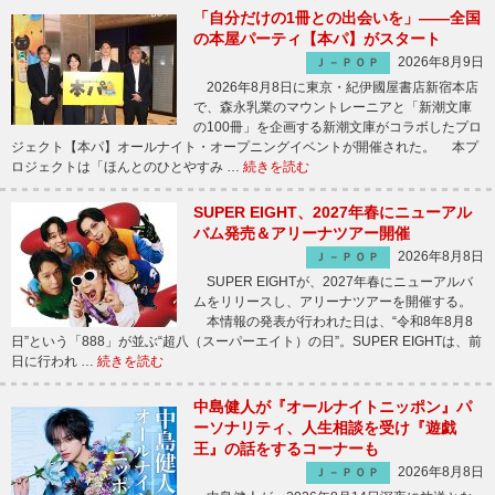
「自分だけの1冊との出会いを」――全国
の本屋パーティ【本パ】がスタート
2026年8月9日
Ｊ－ＰＯＰ
2026年8月8日に東京・紀伊國屋書店新宿本店
で、森永乳業のマウントレーニアと「新潮文庫
の100冊」を企画する新潮文庫がコラボしたプロ
ジェクト【本パ】オールナイト・オープニングイベントが開催された。 本プ
ロジェクトは「ほんとのひとやすみ …
続きを読む
SUPER EIGHT、2027年春にニューアル
バム発売＆アリーナツアー開催
2026年8月8日
Ｊ－ＰＯＰ
SUPER EIGHTが、2027年春にニューアルバ
ムをリリースし、アリーナツアーを開催する。
本情報の発表が行われた日は、“令和8年8月8
日”という「888」が並ぶ“超八（スーパーエイト）の日”。SUPER EIGHTは、前
日に行われ …
続きを読む
中島健人が『オールナイトニッポン』パ
ーソナリティ、人生相談を受け『遊戯
王』の話をするコーナーも
2026年8月8日
Ｊ－ＰＯＰ