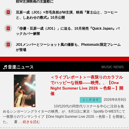
枝W主演映画の主題歌に
豆原一成（JO1）×市毛良枝がW主演、映画『富士山と、コーヒー
と、しあわせの数式』10月公開
「俳優・豆原一成（JO1）」に迫る、10月発売『Quick Japan』バ
ックカバー解禁
JO1メンバーとツーショット風の撮影も、Photomatic限定フレーム
が登場
音楽ニュース
MUSIC NEWS
＜ライブレポート＞一夜限りのカラフル
でハッピーな祝祭――映秀。、【One
Night Summer Live 2026 ～色祭～】開
催
2026年8月9日
Ｊ－ＰＯＰ
10代20代の同世代リスナーを中心に注目を集
めるシンガーソングライターの映秀。が、8月1日に東京・Spotify O-WESTにて
一夜限りのワンマンライブ【One Night Summer Live 2026 ～色祭～】を開催し
た。 夏 …
続きを読む