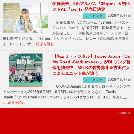
伊藤美来、5thアルバム『39rpm』＆初ベ
ストAL『swirl』発売日決定
2026年8月7日
Ｊ－ＰＯＰ
伊藤美来が、5thアルバム『39rpm』とベスト
アルバム『swirl』を10月7日に同時発売すること
が決定した。 伊藤美来は今年アーティスト活
動10周年を迎える。『39rpm』というタイトルは、レコードの回転数を意味す
る「rpm」に、伊 …
続きを読む
【先ヨミ・デジタル】Travis Japan「On
My Road -Stadium ver.-」がDLソング首
位を独走中 M!LKの佐野勇斗＆吉田仁人
によるユニット曲が追う
2026年8月7日
Ｊ－ＰＯＰ
GfK/NIQ Japanによるダウンロード・ソング売
上レポートから2026年8月3日～8月5日の集計が明らかとなり、Travis
Japan「On My Road -Stadium ver.-」が11,550ダウンロード（DL）を売り上
…
続きを読む
more »