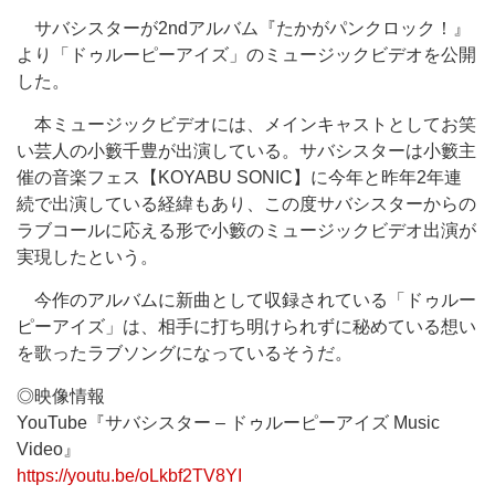
サバシスターが2ndアルバム『たかがパンクロック！』
より「ドゥルーピーアイズ」のミュージックビデオを公開
した。
本ミュージックビデオには、メインキャストとしてお笑
い芸人の小籔千豊が出演している。サバシスターは小籔主
催の音楽フェス【KOYABU SONIC】に今年と昨年2年連
続で出演している経緯もあり、この度サバシスターからの
ラブコールに応える形で小籔のミュージックビデオ出演が
実現したという。
今作のアルバムに新曲として収録されている「ドゥルー
ピーアイズ」は、相手に打ち明けられずに秘めている想い
を歌ったラブソングになっているそうだ。
◎映像情報
YouTube『サバシスター – ドゥルーピーアイズ Music
Video』
https://youtu.be/oLkbf2TV8YI