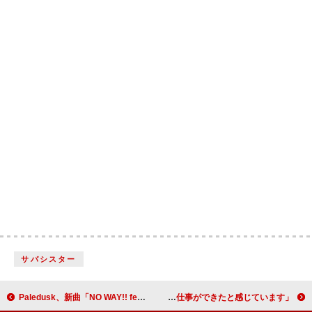
サバシスター
Paledusk、新曲「NO WAY!! feat. 粗品」MV公開
久石譲 ハリウッド映画初進出作『ビューティフル・ジャーニー』楽曲制作は「とても満足のいく仕事ができたと感じています」