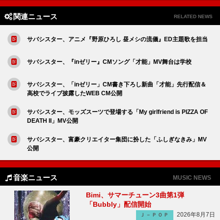
関連ニュース
RELATED NEWS
サバシスター、アニメ『野原ひろし 昼メシの流儀』ED主題歌を担当
サバシスター、『inゼリー』CMソング「才能」MV舞台は学校
サバシスター、「inゼリー」CM書き下ろし新曲「才能」先行配信＆
高校でライブ披露したWEB CM公開
サバシスター、モッズスーツで登場する「My girlfriend is PIZZA OF
DEATH II」MV公開
サバシスター、富豪クリエイター集団に扮した「ふしぎなきみ」MV
公開
音楽ニュース
MUSIC NEWS
Bimi、サマーチューン3曲第1弾
「Bubbly」配信開始
2026年8月7日
Ｊ－ＰＯＰ