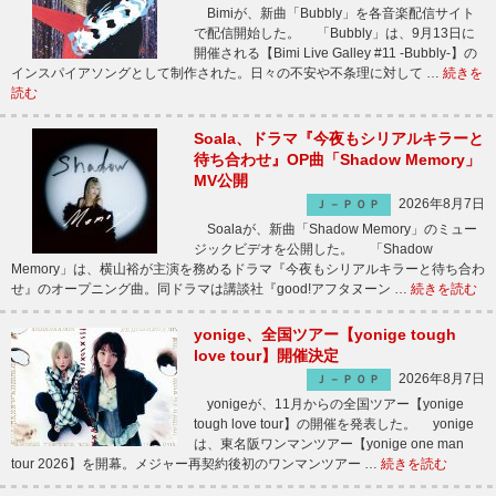
Bimiが、新曲「Bubbly」を各音楽配信サイト
で配信開始した。 「Bubbly」は、9月13日に
開催される【Bimi Live Galley #11 -Bubbly-】の
インスパイアソングとして制作された。日々の不安や不条理に対して …
続きを
読む
Soala、ドラマ『今夜もシリアルキラーと
待ち合わせ』OP曲「Shadow Memory」
MV公開
2026年8月7日
Ｊ－ＰＯＰ
Soalaが、新曲「Shadow Memory」のミュー
ジックビデオを公開した。 「Shadow
Memory」は、横山裕が主演を務めるドラマ『今夜もシリアルキラーと待ち合わ
せ』のオープニング曲。同ドラマは講談社『good!アフタヌーン …
続きを読む
yonige、全国ツアー【yonige tough
love tour】開催決定
2026年8月7日
Ｊ－ＰＯＰ
yonigeが、11月からの全国ツアー【yonige
tough love tour】の開催を発表した。 yonige
は、東名阪ワンマンツアー【yonige one man
tour 2026】を開幕。メジャー再契約後初のワンマンツアー …
続きを読む