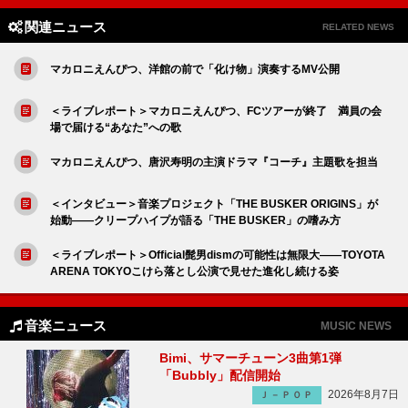
関連ニュース
RELATED NEWS
マカロニえんぴつ、洋館の前で「化け物」演奏するMV公開
＜ライブレポート＞マカロニえんぴつ、FCツアーが終了 満員の会
場で届ける“あなた”への歌
マカロニえんぴつ、唐沢寿明の主演ドラマ『コーチ』主題歌を担当
＜インタビュー＞音楽プロジェクト「THE BUSKER ORIGINS」が
始動――クリープハイプが語る「THE BUSKER」の嗜み方
＜ライブレポート＞Official髭男dismの可能性は無限大――TOYOTA
ARENA TOKYOこけら落とし公演で見せた進化し続ける姿
音楽ニュース
MUSIC NEWS
Bimi、サマーチューン3曲第1弾
「Bubbly」配信開始
2026年8月7日
Ｊ－ＰＯＰ