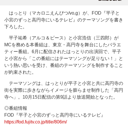
はっとり（マカロニえんぴつ/vo,g）が、FOD『平子と
小宮のずっと高円寺にいるテレビ』のテーマソングを書き
下ろした。
平子祐希（アルコ＆ピース）と小宮浩信（三四郎）が
MCを務める本番組は、東京・高円寺を舞台にしたバラエ
ティー番組。6月に配信されたはっとりの出演回で、平子
と小宮から「この番組にはテーマソングが足りない！」と
いう熱い思いを受け、番組のテーマソングを制作すること
が約束された。
テーマソングは、はっとりが平子と小宮と共に高円寺の
街を実際に歩きながらイメージを膨らませ制作した「高円
寺へ」。10月15日配信の第9話より放送開始となった。
◎番組情報
FOD『平子と小宮のずっと高円寺にいるテレビ』
https://fod.fujitv.co.jp/title/806m/