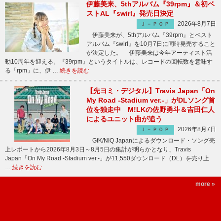
伊藤美来、5thアルバム『39rpm』＆初ベ
ストAL『swirl』発売日決定
2026年8月7日
Ｊ－ＰＯＰ
伊藤美来が、5thアルバム『39rpm』とベスト
アルバム『swirl』を10月7日に同時発売すること
が決定した。 伊藤美来は今年アーティスト活
動10周年を迎える。『39rpm』というタイトルは、レコードの回転数を意味す
る「rpm」に、伊 …
続きを読む
【先ヨミ・デジタル】Travis Japan「On
My Road -Stadium ver.-」がDLソング首
位を独走中 M!LKの佐野勇斗＆吉田仁人
によるユニット曲が追う
2026年8月7日
Ｊ－ＰＯＰ
GfK/NIQ Japanによるダウンロード・ソング売
上レポートから2026年8月3日～8月5日の集計が明らかとなり、Travis
Japan「On My Road -Stadium ver.-」が11,550ダウンロード（DL）を売り上
…
続きを読む
more »