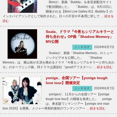
Bimiが、新曲「Bubbly」を各音楽配信サイト
で配信開始した。 「Bubbly」は、9月13日に
開催される【Bimi Live Galley #11 -Bubbly-】の
インスパイアソングとして制作された。日々の不安や不条理に対して …
続きを
読む
Soala、ドラマ『今夜もシリアルキラーと
待ち合わせ』OP曲「Shadow Memory」
MV公開
2026年8月7日
Ｊ－ＰＯＰ
Soalaが、新曲「Shadow Memory」のミュー
ジックビデオを公開した。 「Shadow
Memory」は、横山裕が主演を務めるドラマ『今夜もシリアルキラーと待ち合わ
せ』のオープニング曲。同ドラマは講談社『good!アフタヌーン …
続きを読む
yonige、全国ツアー【yonige tough
love tour】開催決定
2026年8月7日
Ｊ－ＰＯＰ
yonigeが、11月からの全国ツアー【yonige
tough love tour】の開催を発表した。 yonige
は、東名阪ワンマンツアー【yonige one man
tour 2026】を開幕。メジャー再契約後初のワンマンツアー …
続きを読む