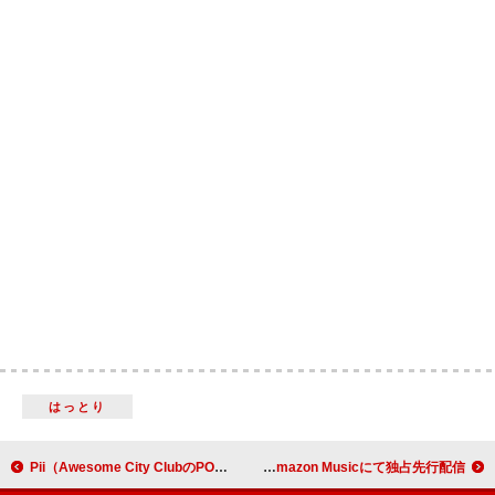
はっとり
Pii（Awesome City ClubのPORIN）、新曲「SPIRITUAL;」配信リリース
中森明菜／椎名林檎ら参加の松田聖子45周年記念トリビュートALをAmazon Musicにて独占先行配信