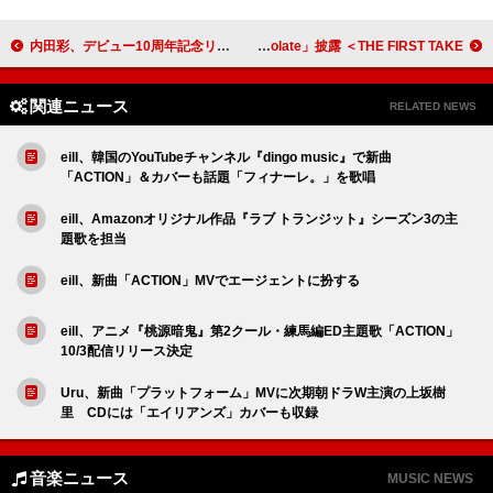
内田彩、デビュー10周年記念リミックスALより「Explosive Heart」を先行配信
ILLIT、アコースティックアレンジで「Almond Chocolate」披露 ＜THE FIRST TAKE＞
関連ニュース
RELATED NEWS
eill、韓国のYouTubeチャンネル『dingo music』で新曲
「ACTION」＆カバーも話題「フィナーレ。」を歌唱
eill、Amazonオリジナル作品『ラブ トランジット』シーズン3の主
題歌を担当
eill、新曲「ACTION」MVでエージェントに扮する
eill、アニメ『桃源暗鬼』第2クール・練馬編ED主題歌「ACTION」
10/3配信リリース決定
Uru、新曲「プラットフォーム」MVに次期朝ドラW主演の上坂樹
里 CDには「エイリアンズ」カバーも収録
音楽ニュース
MUSIC NEWS