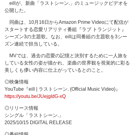
eillが、新曲「ラストシーン.」のミュージックビデオを
公開した。
同曲は、10月16日からAmazon Prime Videoにて配信が
スタートする恋愛リアリティ番組『ラブ トランジット』
シーズン3の主題歌。なお、eillは同番組の主題歌を3シー
ズン連続で担当している。
MVでは、過去の恋愛の記憶と決別するために一人旅を
している女性の姿が描かれ、楽曲の世界観を視覚的に彩る
美しくも儚い内容に仕上がっているとのこと。
◎映像情報
YouTube『eill | ラストシーン. (Official Music Video)』
https://youtu.be/JUejgIdG-xQ
◎リリース情報
シングル「ラストシーン.」
2025/10/15 DIGITAL RELEASE
◎番組情報