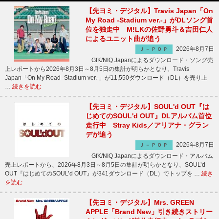
【先ヨミ・デジタル】Travis Japan「On
My Road -Stadium ver.-」がDLソング首
位を独走中 M!LKの佐野勇斗＆吉田仁人
によるユニット曲が追う
2026年8月7日
Ｊ－ＰＯＰ
GfK/NIQ Japanによるダウンロード・ソング売
上レポートから2026年8月3日～8月5日の集計が明らかとなり、Travis
Japan「On My Road -Stadium ver.-」が11,550ダウンロード（DL）を売り上
…
続きを読む
【先ヨミ・デジタル】SOUL'd OUT『は
じめてのSOUL'd OUT』DLアルバム首位
走行中 Stray Kids／アリアナ・グラン
デが追う
2026年8月7日
Ｊ－ＰＯＰ
GfK/NIQ Japanによるダウンロード・アルバム
売上レポートから、2026年8月3日～8月5日の集計が明らかとなり、SOUL’d
OUT『はじめてのSOUL’d OUT』が341ダウンロード（DL）でトップを …
続き
を読む
【先ヨミ・デジタル】Mrs. GREEN
APPLE「Brand New」引き続きストリー