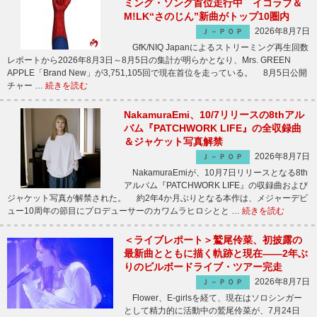
ミング・ソング首位走行中 イコラブ＆
M!LK“さのじん”新曲がトップ10圏内
2026年8月7日
Ｊ－ＰＯＰ
GfK/NIQ Japanによるストリーミング再生回数
レポートから2026年8月3日～8月5日の集計が明らかとなり、Mrs. GREEN
APPLE「Brand New」が3,751,105回で現在首位を走っている。 8月5日公開
チャー …
続きを読む
NakamuraEmi、10/7リリースの8thアル
バム『PATCHWORK LIFE』の全収録曲
＆ジャケット写真解禁
2026年8月7日
Ｊ－ＰＯＰ
NakamuraEmiが、10月7日リリースとなる8th
アルバム『PATCHWORK LIFE』の収録曲および
ジャケット写真が解禁された。 約2年4か月ぶりとなる本作は、メジャーデビ
ュー10周年の節目にプロデューサーのカワムラヒロシとと …
続きを読む
＜ライブレポート＞鷲尾伶菜、初披露の
最新曲とともに描く軌跡と現在――2年ぶ
りのビルボードライブ・ツアー完走
2026年8月7日
Ｊ－ＰＯＰ
Flower、E-girlsを経て、現在はソロシンガー
として精力的に活動中の鷲尾伶菜が、7月24日