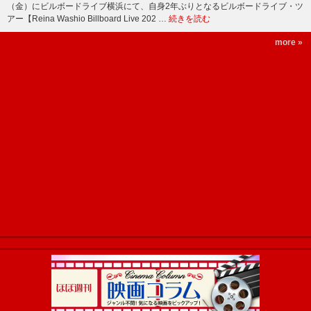
（金）にビルボードライブ横浜にて、自身2年ぶりとなるビルボードライブ・ツ
アー【Reina Washio Billboard Live 202 …
続きを読む
more »