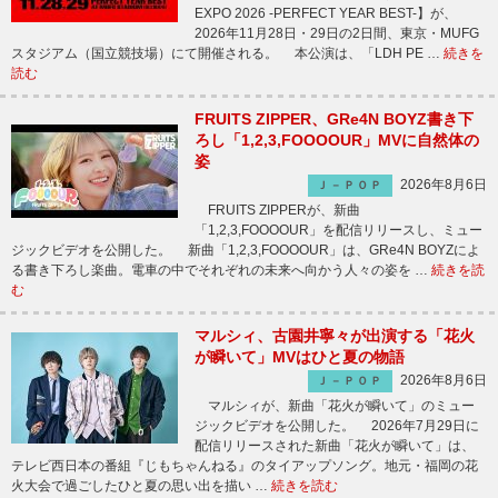
EXPO 2026 -PERFECT YEAR BEST-】が、
2026年11月28日・29日の2日間、東京・MUFG
スタジアム（国立競技場）にて開催される。 本公演は、「LDH PE …
続きを
読む
FRUITS ZIPPER、GRe4N BOYZ書き下
ろし「1,2,3,FOOOOUR」MVに自然体の
姿
2026年8月6日
Ｊ－ＰＯＰ
FRUITS ZIPPERが、新曲
「1,2,3,FOOOOUR」を配信リリースし、ミュー
ジックビデオを公開した。 新曲「1,2,3,FOOOOUR」は、GRe4N BOYZによ
る書き下ろし楽曲。電車の中でそれぞれの未来へ向かう人々の姿を …
続きを読
む
マルシィ、古園井寧々が出演する「花火
が瞬いて」MVはひと夏の物語
2026年8月6日
Ｊ－ＰＯＰ
マルシィが、新曲「花火が瞬いて」のミュー
ジックビデオを公開した。 2026年7月29日に
配信リリースされた新曲「花火が瞬いて」は、
テレビ西日本の番組『じもちゃんねる』のタイアップソング。地元・福岡の花
火大会で過ごしたひと夏の思い出を描い …
続きを読む