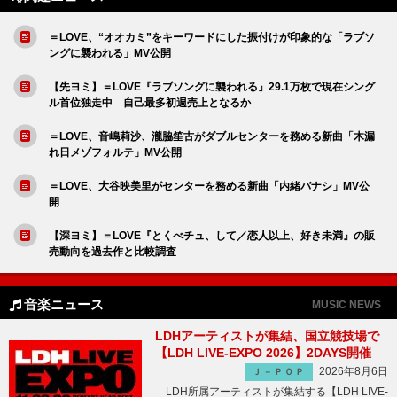
＝LOVE、“オオカミ”をキーワードにした振付けが印象的な「ラブソ
ングに襲われる」MV公開
【先ヨミ】＝LOVE『ラブソングに襲われる』29.1万枚で現在シング
ル首位独走中 自己最多初週売上となるか
＝LOVE、音嶋莉沙、瀧脇笙古がダブルセンターを務める新曲「木漏
れ日メゾフォルテ」MV公開
＝LOVE、大谷映美里がセンターを務める新曲「内緒バナシ」MV公
開
【深ヨミ】＝LOVE『とくべチュ、して／恋人以上、好き未満』の販
売動向を過去作と比較調査
音楽ニュース
MUSIC NEWS
LDHアーティストが集結、国立競技場で
【LDH LIVE-EXPO 2026】2DAYS開催
2026年8月6日
Ｊ－ＰＯＰ
LDH所属アーティストが集結する【LDH LIVE-