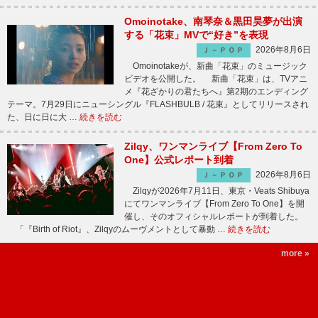
Omoinotake、南琴奈＆黒田昊夢が出演
する「花束」MVで“好き”を表現
2026年8月6日
Ｊ－ＰＯＰ
Omoinotakeが、新曲「花束」のミュージック
ビデオを公開した。 新曲「花束」は、TVアニ
メ『花ざかりの君たちへ』第2期のエンディング
テーマ。7月29日にニューシングル『FLASHBULB / 花束』としてリリースされ
た、日に日に大 …
続きを読む
Zilqy、ワンマンライブ【From Zero To
One】公式レポート到着
2026年8月6日
Ｊ－ＰＯＰ
Zilqyが2026年7月11日、東京・Veats Shibuya
にてワンマンライブ【From Zero To One】を開
催し、そのオフィシャルレポートが到着した。
「『Birth of Riot』、Zilqyのムーヴメントとして暴動 …
続きを読む
more »