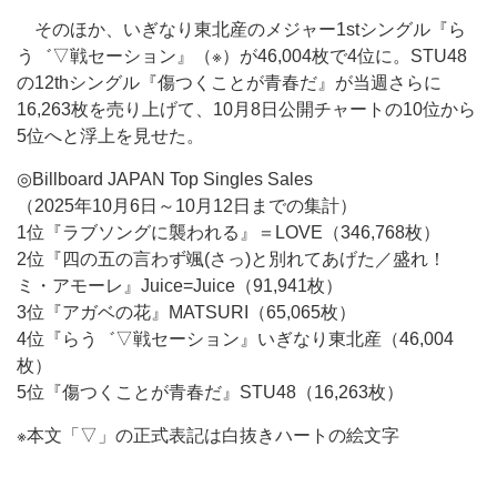
そのほか、いぎなり東北産のメジャー1stシングル『ら
う゛▽戦セーション』（※）が46,004枚で4位に。STU48
の12thシングル『傷つくことが青春だ』が当週さらに
16,263枚を売り上げて、10月8日公開チャートの10位から
5位へと浮上を見せた。
◎Billboard JAPAN Top Singles Sales
（2025年10月6日～10月12日までの集計）
1位『ラブソングに襲われる』＝LOVE（346,768枚）
2位『四の五の言わず颯(さっ)と別れてあげた／盛れ！
ミ・アモーレ』Juice=Juice（91,941枚）
3位『アガベの花』MATSURI（65,065枚）
4位『らう゛▽戦セーション』いぎなり東北産（46,004
枚）
5位『傷つくことが青春だ』STU48（16,263枚）
※本文「▽」の正式表記は白抜きハートの絵文字