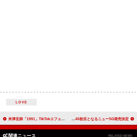
LOVE
米津玄師「1991」TikTokエフェクトが登場
乃木坂46、40枚目となるニューSG発売決定
関連ニュース
RELATED NEWS