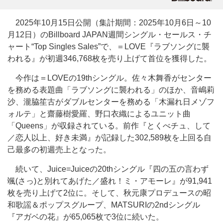
2025年10月15日公開（集計期間：2025年10月6日～10
月12日）のBillboard JAPAN週間シングル・セールス・チ
ャート“Top Singles Sales”で、＝LOVE『ラブソングに襲
われる』が初週346,768枚を売り上げて首位を獲得した。
今作は＝LOVEの19thシングル。佐々木舞香がセンター
を務める表題曲「ラブソングに襲われる」のほか、音嶋莉
沙、瀧脇笙古がダブルセンターを務める「木漏れ日メゾフ
ォルテ」と齋藤樹愛羅、野口衣織によるユニット曲
「Queens」が収録されている。前作『とくべチュ、して
／恋人以上、好き未満』が記録した302,589枚を上回る自
己最多の初週売上となった。
続いて、Juice=Juiceの20thシングル『四の五の言わず
颯(さっ)と別れてあげた／盛れ！ミ・アモーレ』が91,941
枚を売り上げて2位に。そして、秋元康プロデュースの昭
和歌謡＆ポップスグループ、MATSURIの2ndシングル
『アガベの花』が65,065枚で3位に続いた。