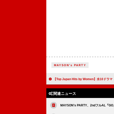
MAYSON's PARTY
【Top Japan Hits by Women】水10ドラマ『もしがく』主題歌「劇上」など
関連ニュース
MAYSON's PARTY、2ndフルAL