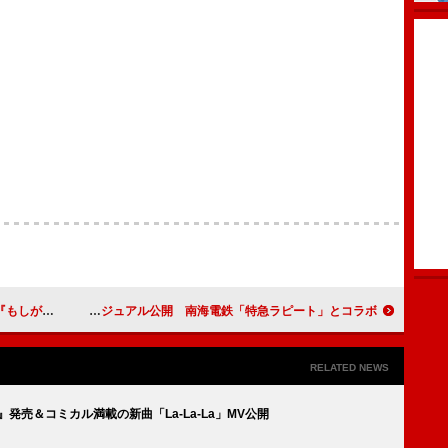
初登場でリストイン
INI、ホリデームード漂う新ビジュアル公開 南海電鉄「特急ラピート」とコラボ
RELATED NEWS
『GO』発売＆コミカル満載の新曲「La-La-La」MV公開