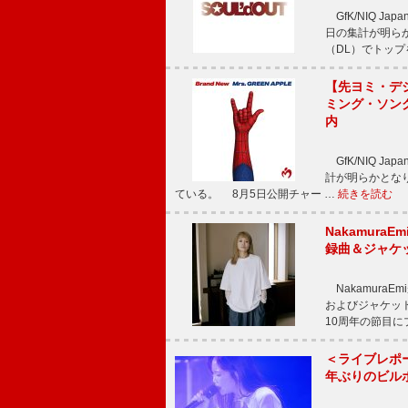
GfK/NIQ J
日の集計が明らかと
（DL）でトップ
【先ヨミ・デジタ
ミング・ソング
内
GfK/NIQ J
計が明らかとなり、M
ている。 8月5日公開チャー …
続きを読む
Nakamura
録曲＆ジャケ
NakamuraE
およびジャケッ
10周年の節目
＜ライブレポ
年ぶりのビル