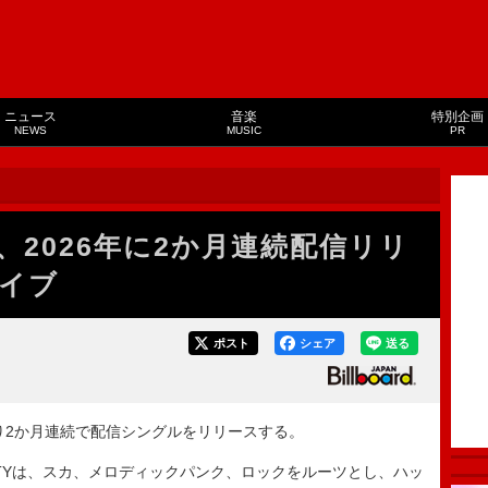
ニュース
音楽
特別企画
NEWS
MUSIC
PR
TY、2026年に2か月連続配信リリ
イブ
ポスト
シェア
送る
1月より2か月連続で配信シングルをリリースする。
PARTYは、スカ、メロディックパンク、ロックをルーツとし、ハッ