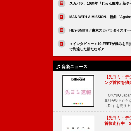
スカパラ、10周年『じゅん散歩』新テ
MAN WITH A MISSION、新曲「Agains
HEY-SMITH／東京スカパラダイスオー
＜インタビュー＞10-FEETが極み
で到達した新たなギア
音楽ニュース
【先ヨミ・デジタル
ング首位を独
GfK/NIQ J
集計が明らかとなり、T
（DL）を売り上
【先ヨミ・デジタ
首位走行中 S