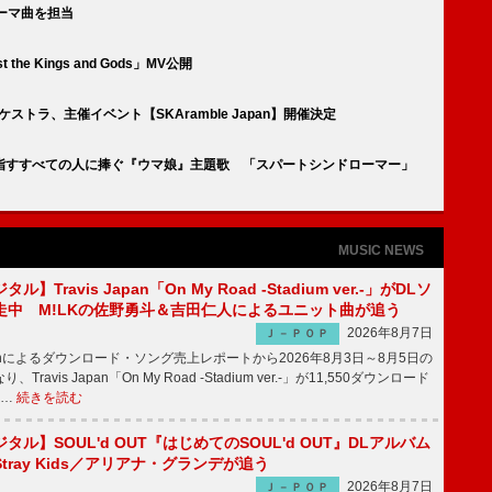
ーマ曲を担当
t the Kings and Gods」MV公開
ケストラ、主催イベント【SKAramble Japan】開催決定
を目指すすべての人に捧ぐ『ウマ娘』主題歌 「スパートシンドローマー」
MUSIC NEWS
】Travis Japan「On My Road -Stadium ver.-」がDLソ
走中 M!LKの佐野勇斗＆吉田仁人によるユニット曲が追う
2026年8月7日
Ｊ－ＰＯＰ
apanによるダウンロード・ソング売上レポートから2026年8月3日～8月5日の
ravis Japan「On My Road -Stadium ver.-」が11,550ダウンロード
 …
続きを読む
ル】SOUL'd OUT『はじめてのSOUL'd OUT』DLアルバム
tray Kids／アリアナ・グランデが追う
2026年8月7日
Ｊ－ＰＯＰ