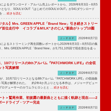
apanによるダウンロード・アルバム売上レポートから、2026年8月3日～8月5
なり、SOUL’d OUT『はじめてのSOUL’d OUT』が341ダウンロード
を …
続きを読む
ル】Mrs. GREEN APPLE「Brand New」引き続きストリー
首位走行中 イコラブ＆M!LK“さのじん”新曲がトップ10圏
2026年8月7日
Ｊ－ＰＯＰ
apanによるストリーミング再生回数レポートから2026年8月3日～8月5日の集
rs. GREEN APPLE「Brand New」が3,751,105回で現在首位を走っ
Emi、10/7リリースの8thアルバム『PATCHWORK LIFE』の全収
ット写真解禁
2026年8月7日
Ｊ－ＰＯＰ
miが、10月7日リリースとなる8thアルバム『PATCHWORK LIFE』の収録曲
ト写真が解禁された。 約2年4か月ぶりとなる本作は、メジャーデビュー
にプロデューサーのカワムラヒロシとと …
続きを読む
ート＞鷲尾伶菜、初披露の最新曲とともに描く軌跡と現在――2
ボードライブ・ツアー完走
2026年8月7日
Ｊ－ＰＯＰ