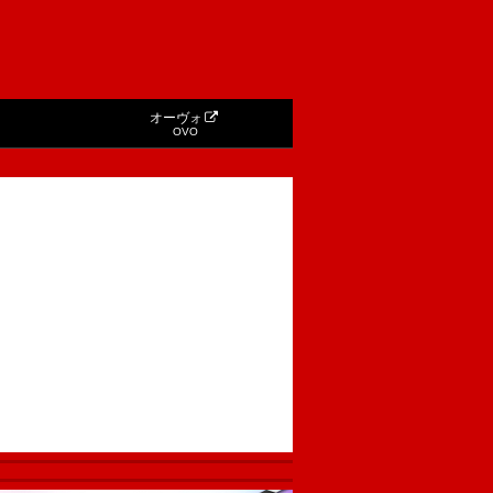
オーヴォ
OVO