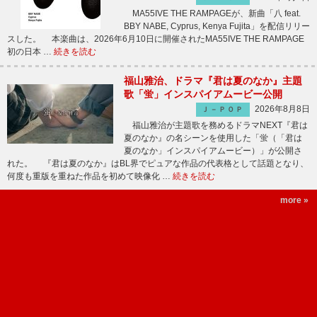
MA55IVE THE RAMPAGEが、新曲「八 feat.
BBY NABE, Cyprus, Kenya Fujita」を配信リリー
スした。 本楽曲は、2026年6月10日に開催されたMA55IVE THE RAMPAGE
初の日本 …
続きを読む
福山雅治、ドラマ『君は夏のなか』主題
歌「蛍」インスパイアムービー公開
2026年8月8日
Ｊ－ＰＯＰ
福山雅治が主題歌を務めるドラマNEXT『君は
夏のなか』の名シーンを使用した「蛍（「君は
夏のなか」インスパイアムービー）」が公開さ
れた。 『君は夏のなか』はBL界でピュアな作品の代表格として話題となり、
何度も重版を重ねた作品を初めて映像化 …
続きを読む
more »