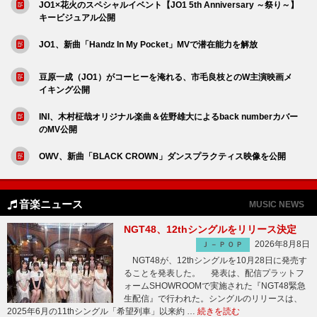
JO1×花火のスペシャルイベント【JO1 5th Anniversary ～祭り～】
キービジュアル公開
JO1、新曲「Handz In My Pocket」MVで潜在能力を解放
豆原一成（JO1）がコーヒーを淹れる、市毛良枝とのW主演映画メ
イキング公開
INI、木村柾哉オリジナル楽曲＆佐野雄大によるback numberカバー
のMV公開
OWV、新曲「BLACK CROWN」ダンスプラクティス映像を公開
音楽ニュース
MUSIC NEWS
NGT48、12thシングルをリリース決定
2026年8月8日
Ｊ－ＰＯＰ
NGT48が、12thシングルを10月28日に発売す
ることを発表した。 発表は、配信プラットフ
ォームSHOWROOMで実施された『NGT48緊急
生配信』で行われた。シングルのリリースは、
2025年6月の11thシングル「希望列車」以来約 …
続きを読む