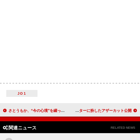
JO1
さとうもか、“今の心境”を綴ったバラード曲「今を抱きしめて」配信リリース決定
平手友梨奈、アニメ『渡くんの××が崩壊寸前』キャラクターに扮したアザーカット公開
関連ニュース
RELATED NEWS