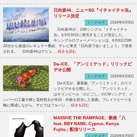
日向坂46、ニューSG『イチャイチャ虫』
リリース決定
2026年8月8日
Ｊ－ＰＯＰ
日向坂46が、18thシングル『イチャイチャ
虫』を9月30日に発売することが決定した。
今シングルのフォーメーションは、8月9日25時
20分から放送のレギュラー番組、テレビ東京『日向坂で会いましょう』で発表
される。 日向坂46はデビュ …
続きを読む
Da-iCE、「アンリミテッド」リリックビ
デオ公開
2026年8月8日
Ｊ－ＰＯＰ
Da-iCEが、最新曲「アンリミテッド」のリリ
ックビデオを公開した。 「アンリミテッド」
はキリンビール「のどごし」のCMソングで、メ
ンバーの工藤大輝と花村想太が作詞・作曲を担当した楽曲。ブレイクビーツを
軸に構成しながら、サビではフルバン …
続きを読む
MA55IVE THE RAMPAGE、新曲「八
feat. BBY NABE, Cyprus, Kenya
Fujita」配信リリース
2026年8月8日
Ｊ－ＰＯＰ