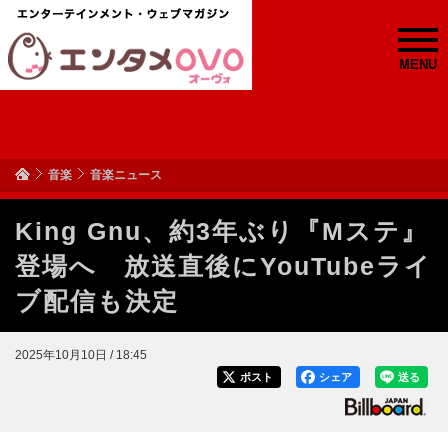
MENU
音楽
音楽ニュース
King Gnu、約3年ぶり『Mステ』
登場へ 放送直後にYouTubeライ
ブ配信も決定
2025年10月10日 / 18:45
ポスト
シェア
送る