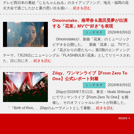
テレビ西日本の番組『じもちゃんねる』のタイアップソング。地元・福岡の花
火大会で過ごしたひと夏の思い出を描い …
続きを読む
Omoinotake、南琴奈＆黒田昊夢が出演
する「花束」MVで“好き”を表現
2026年8月6日
Ｊ－ＰＯＰ
Omoinotakeが、新曲「花束」のミュージック
ビデオを公開した。 新曲「花束」は、TVアニ
メ『花ざかりの君たちへ』第2期のエンディング
テーマ。7月29日にニューシングル『FLASHBULB / 花束』としてリリースされ
た、日に日に大 …
続きを読む
Zilqy、ワンマンライブ【From Zero To
One】公式レポート到着
2026年8月6日
Ｊ－ＰＯＰ
Zilqyが2026年7月11日、東京・Veats Shibuya
にてワンマンライブ【From Zero To One】を開
催し、そのオフィシャルレポートが到着した。
「『Birth of Riot』、Zilqyのムーヴメントとして暴動 …
続きを読む
more »