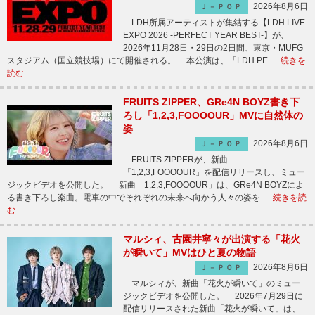
2026年8月6日
Ｊ－ＰＯＰ
LDH所属アーティストが集結する【LDH LIVE-
EXPO 2026 -PERFECT YEAR BEST-】が、
2026年11月28日・29日の2日間、東京・MUFG
スタジアム（国立競技場）にて開催される。 本公演は、「LDH PE …
続きを
読む
FRUITS ZIPPER、GRe4N BOYZ書き下
ろし「1,2,3,FOOOOUR」MVに自然体の
姿
2026年8月6日
Ｊ－ＰＯＰ
FRUITS ZIPPERが、新曲
「1,2,3,FOOOOUR」を配信リリースし、ミュー
ジックビデオを公開した。 新曲「1,2,3,FOOOOUR」は、GRe4N BOYZによ
る書き下ろし楽曲。電車の中でそれぞれの未来へ向かう人々の姿を …
続きを読
む
マルシィ、古園井寧々が出演する「花火
が瞬いて」MVはひと夏の物語
2026年8月6日
Ｊ－ＰＯＰ
マルシィが、新曲「花火が瞬いて」のミュー
ジックビデオを公開した。 2026年7月29日に
配信リリースされた新曲「花火が瞬いて」は、