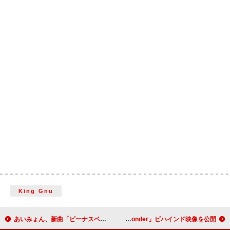
King Gnu
あいみょん、新曲「ビーナスベルト」サビ部分を公開
BE:FIRST、ダンスパフォーマンス撮影風景を収めた「Stare In Wonder」ビハインド映像を公開