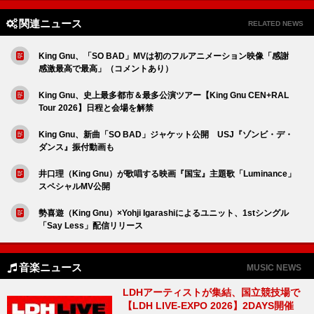
関連ニュース
RELATED NEWS
King Gnu、「SO BAD」MVは初のフルアニメーション映像「感謝
感激最高で最高」（コメントあり）
King Gnu、史上最多都市＆最多公演ツアー【King Gnu CEN+RAL
Tour 2026】日程と会場を解禁
King Gnu、新曲「SO BAD」ジャケット公開 USJ『ゾンビ・デ・
ダンス』振付動画も
井口理（King Gnu）が歌唱する映画『国宝』主題歌「Luminance」
スペシャルMV公開
勢喜遊（King Gnu）×Yohji Igarashiによるユニット、1stシングル
「Say Less」配信リリース
音楽ニュース
MUSIC NEWS
LDHアーティストが集結、国立競技場で
【LDH LIVE-EXPO 2026】2DAYS開催