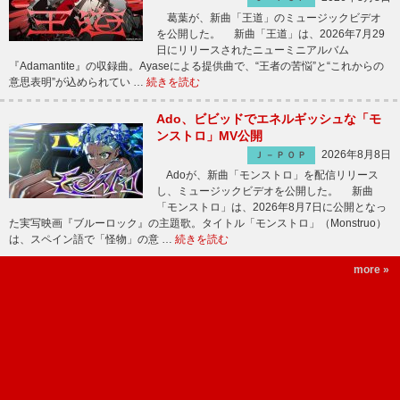
葛葉が、新曲「王道」のミュージックビデオ
を公開した。 新曲「王道」は、2026年7月29
日にリリースされたニューミニアルバム
『Adamantite』の収録曲。Ayaseによる提供曲で、“王者の苦悩”と“これからの
意思表明”が込められてい …
続きを読む
Ado、ビビッドでエネルギッシュな「モ
ンストロ」MV公開
2026年8月8日
Ｊ－ＰＯＰ
Adoが、新曲「モンストロ」を配信リリース
し、ミュージックビデオを公開した。 新曲
「モンストロ」は、2026年8月7日に公開となっ
た実写映画『ブルーロック』の主題歌。タイトル「モンストロ」（Monstruo）
は、スペイン語で「怪物」の意 …
続きを読む
more »