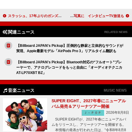
スラッシュ、17年ぶりのガンズ・アンド・ローゼズ新作アルバムは“もうすぐ”と予告
米津玄師、実写映画『秒速5センチメートル』主題歌「1991」ジャケットは初の写真に インタビューTV放送も
関連ニュース
RELATED NEWS
【Billboard JAPAN's Pickup】圧倒的な静寂と立体的なサウンドが
実現、Apple最新モデル「AirPods Pro 3」リアルタイム翻訳も
【Billboard JAPAN's Pickup】Bluetooth対応の“フルオート”プレ
ーヤーで、アナログレコードをもっと自由に「オーディオテクニカ
AT-LP70XBT BZ」
音楽ニュース
MUSIC NEWS
SUPER EIGHT、2027年春にニューアル
バム発売＆アリーナツアー開催
2026年8月8日
Ｊ－ＰＯＰ
SUPER EIGHTが、2027年春にニューアルバ
ムをリリースし、アリーナツアーを開催する。
本情報の発表が行われた日は、“令和8年8月8