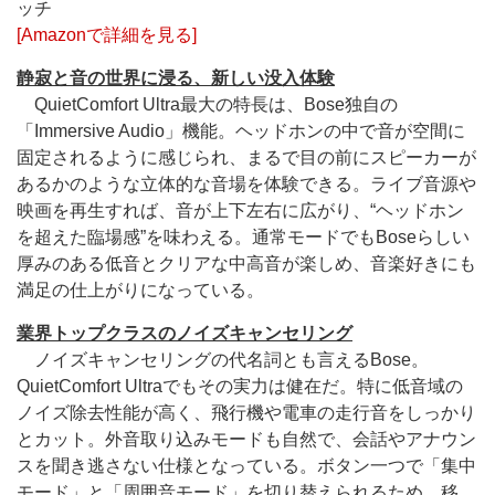
ッチ
[Amazonで詳細を見る]
静寂と音の世界に浸る、新しい没入体験
QuietComfort Ultra最大の特長は、Bose独自の
「Immersive Audio」機能。ヘッドホンの中で音が空間に
固定されるように感じられ、まるで目の前にスピーカーが
あるかのような立体的な音場を体験できる。ライブ音源や
映画を再生すれば、音が上下左右に広がり、“ヘッドホン
を超えた臨場感”を味わえる。通常モードでもBoseらしい
厚みのある低音とクリアな中高音が楽しめ、音楽好きにも
満足の仕上がりになっている。
業界トップクラスのノイズキャンセリング
ノイズキャンセリングの代名詞とも言えるBose。
QuietComfort Ultraでもその実力は健在だ。特に低音域の
ノイズ除去性能が高く、飛行機や電車の走行音をしっかり
とカット。外音取り込みモードも自然で、会話やアナウン
スを聞き逃さない仕様となっている。ボタン一つで「集中
モード」と「周囲音モード」を切り替えられるため、移