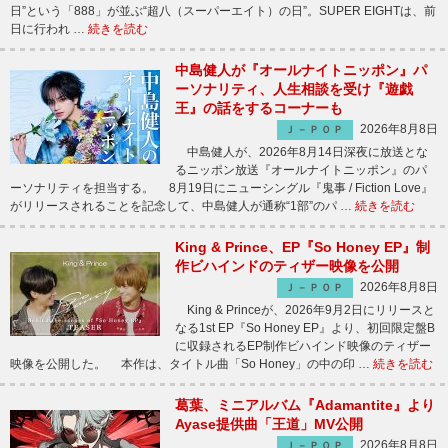
日”という「888」が並ぶ“超八（スーパーエイト）の日”。SUPER EIGHTは、前
日に行われ …
続きを読む
中島健人が『オールナイトニッポン』パ
ーソナリティ、人生相談を受け『遊戯
王』の話をするコーナーも
2026年8月8日
Ｊ－ＰＯＰ
中島健人が、2026年8月14日深夜に放送とな
るニッポン放送『オールナイトニッポン』のパ
ーソナリティを担当する。 8月19日にニューシングル『鬼事 / Fiction Love』
がリリースされることを記念して、中島健人が通称“1部”のパ …
続きを読む
King & Prince、EP『So Honey EP』制
作ビハインドのティザー映像を公開
2026年8月8日
Ｊ－ＰＯＰ
King & Princeが、2026年9月2日にリリースと
なる1st EP『So Honey EP』より、初回限定盤B
に収録されるEP制作ビハインド映像のティザー
映像を公開した。 本作は、タイトル曲「So Honey」の中の印 …
続きを読む
葛葉、ミニアルバム『Adamantite』より
Ayase提供曲「王道」MV公開
2026年8月8日
Ｊ－ＰＯＰ