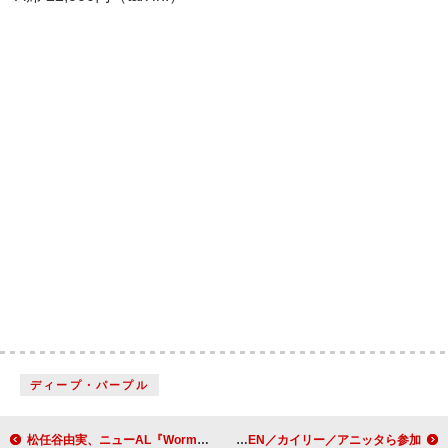
ディープ・パープル
松任谷由実、ニューAL『Wormhole / Yumi AraI』を象徴する重要なナンバー「DARK MOON」配信＆MV公開
ピンクパンサレス、リミックス作品『ファンシー・サム・モア？』配信 SEVENTEEN／カイリー／アニッタら参加