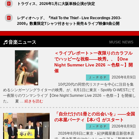
トラヴィス、2026年1月に大阪単独公演が決定
レディオヘッド、『Hail To the Thief - Live Recordings 2003-
2009』数量限定Tシャツ付きセット発売＆ライブ映像9曲公開
音楽ニュース
MUSIC NEWS
＜ライブレポート＞一夜限りのカラフル
でハッピーな祝祭――映秀。、【One
Night Summer Live 2026 ～色祭～】開
催
2026年8月9日
Ｊ－ＰＯＰ
10代20代の同世代リスナーを中心に注目を集
めるシンガーソングライターの映秀。が、8月1日に東京・Spotify O-WESTにて
一夜限りのワンマンライブ【One Night Summer Live 2026 ～色祭～】を開催し
た。 夏 …
続きを読む
「自分だけの1冊との出会いを」――全国
の本屋パーティ【本パ】がスタート
2026年8月9日
Ｊ－ＰＯＰ
2026年8月8日に東京・紀伊國屋書店新宿本店