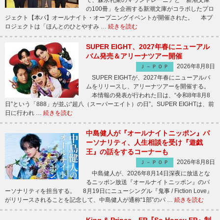
で、森永乳業のマウントレーニアと「新潮文庫
の100冊」を企画する新潮文庫がコラボしたプロ
ジェクト【本パ】オールナイト・オープニングイベントが開催された。 本プ
ロジェクトは「ほんとのひとやすみ …
続きを読む
SUPER EIGHT、2027年春にニューアル
バム発売＆アリーナツアー開催
2026年8月8日
Ｊ－ＰＯＰ
SUPER EIGHTが、2027年春にニューアルバ
ムをリリースし、アリーナツアーを開催する。
本情報の発表が行われた日は、“令和8年8月8
日”という「888」が並ぶ“超八（スーパーエイト）の日”。SUPER EIGHTは、前
日に行われ …
続きを読む
中島健人が『オールナイトニッポン』パ
ーソナリティ、人生相談を受け『遊戯
王』の話をするコーナーも
2026年8月8日
Ｊ－ＰＯＰ
中島健人が、2026年8月14日深夜に放送とな
るニッポン放送『オールナイトニッポン』のパ
ーソナリティを担当する。 8月19日にニューシングル『鬼事 / Fiction Love』
がリリースされることを記念して、中島健人が通称“1部”のパ …
続きを読む