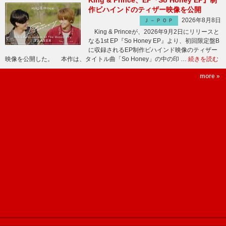
King & Prince、EP『So Honey EP』制
作ビハインドのティザー映像を公開
2026年8月8日
Ｊ－ＰＯＰ
King & Princeが、2026年9月2日にリリースと
なる1st EP『So Honey EP』より、初回限定盤B
に収録されるEP制作ビハインド映像のティザー
映像を公開した。 本作は、タイトル曲「So Honey」の中の印 …
続きを読む
more »