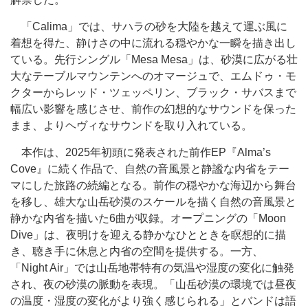
「Calima」では、サハラの砂を大陸を越えて運ぶ風に
着想を得た、静けさの中に流れる穏やかな一瞬を描き出し
ている。先行シングル「Mesa Mesa」は、砂漠に広がる壮
大なテーブルマウンテンへのオマージュで、エムドゥ・モ
クターからレッド・ツェッペリン、ブラック・サバスまで
幅広い影響を感じさせ、前作の幻想的なサウンドを保った
まま、よりヘヴィなサウンドを取り入れている。
本作は、2025年初頭に発表された前作EP『Alma’s
Cove』に続く作品で、自然の音風景と静謐な内省をテー
マにした旅路の続編となる。前作の穏やかな海辺から舞台
を移し、雄大な山岳砂漠のスケールを描く自然の音風景と
静かな内省を描いた6曲が収録。オープニングの「Moon
Dive」は、夜明けを迎える静かなひとときを瞑想的に描
き、聴き手に休息と内省の空間を提供する。一方、
「Night Air」では山岳地帯特有の気温や湿度の変化に触発
され、夜の砂漠の脈動を表現。「山岳砂漠の環境では昼夜
の温度・湿度の変化がより強く感じられる」とバンドは語