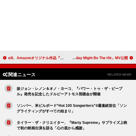
eill、Amazonオリジナル作品『ラブ トランジット』シーズン3の主題歌を担当
ソーリー、新曲「Today Might Be The Hit」MV公開
関連ニュース
RELATED NEWS
故ジョン・レノン＆オノ・ヨーコ、『パワー・トゥ・ザ・ピープ
ル』発売を記念したドルビーアトモス視聴会が開催
ソンバー、米ビルボード“Hot 100 Songwriters”4週連続首位「ソン
グライティングがすべての始まり」
タイラー・ザ・クリエイター、『Marty Supreme』サプライズ上映
で初の映画出演を語る「心の底から感謝」