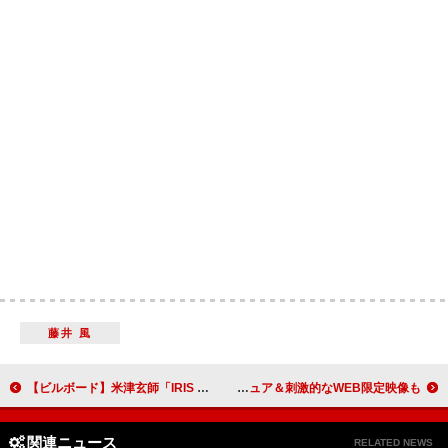
藤井 風
【ビルボード】米津玄師「IRIS OUT」6冠キープ 「JANE DOE」が上昇
長尾謙杜×山田杏奈、映画『恋に至る病』ファイナルビジュアル解禁 ピュア＆刺激的なWEB限定映像も
関連ニュース
RELATED NEWS