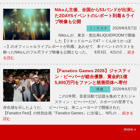
Nikoん主催、全国から53バンドが出演し
た2DAYSイベントのレポート到着＆ライ
ブ映像も公開
2026年8月7日
Ｊ－ＰＯＰ
Nikoんが、東京・恵比寿LIQUIDROOMで開催
した【リキッドルームで47 ～ぐんゆうかっぽ
～】のオフィシャルライブレポートが到着。あわせて、本イベントのラストを
飾ったNikoんのフル尺ライブ映像も公開となった。 8月3日、4日の2 …
続き
を読む
【Fanatics Games 2026】ジャスティ
ン・ビーバーが総合優勝、賞金約1億
5,800万円をファンと慈善団体へ寄付
2026年8月7日
洋楽
この1年間、音楽活動で話題を集めてきたジャ
スティン・ビーバーだが、スポーツの世界でも
存在感を示したようだ。 ビーバーは、米ニューヨークで開催された
【Fanatics Fest】の特別企画『Fanatics Games』に出場し、NFLの …
続きを
読む
more »