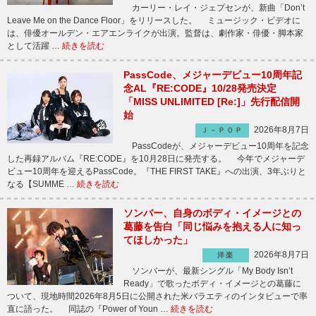
カーリー・レイ・ジェプセンが、新曲「Don’t
Leave Me on the Dance Floor」をリリースした。 ミュージック・ビデオに
は、俳優オールデン・エアエンライクが出演。監督は、劇作家・俳優・脚本家
として活躍 …
続きを読む
PassCode、メジャーデビュー10周年記
念AL『RE:CODE』10/28発売決定
「MISS UNLIMITED [Re:]」先行配信開
始
2026年8月7日
Ｊ－ＰＯＰ
PassCodeが、メジャーデビュー10周年を記念
した再録アルバム『RE:CODE』を10月28日に発売する。 今年でメジャーデ
ビュー10周年を迎えるPassCode。『THE FIRST TAKE』への出演、3年ぶりと
なる【SUMME …
続きを読む
ソンバー、自身のボディ・イメージとの
葛藤を告白「同じ悩みを抱える人に知っ
てほしかった」
2026年8月7日
洋楽
ソンバーが、最新シングル「My Body Isn’t
Ready」で歌ったボディ・イメージとの葛藤に
ついて、現地時間2026年8月5日に公開された米バラエティのインタビューで率
直に語った。 同誌の『Power of Youn …
続きを読む