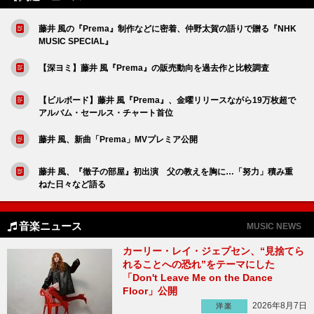
藤井 風の『Prema』制作などに密着、仲野太賀の語りで贈る『NHK
MUSIC SPECIAL』
【深ヨミ】藤井 風『Prema』の販売動向を過去作と比較調査
【ビルボード】藤井 風『Prema』、金曜リリースながら19万枚超で
アルバム・セールス・チャート首位
藤井 風、新曲「Prema」MVプレミア公開
藤井 風、『徹子の部屋』初出演 父の教えを胸に…「努力」積み重
ねた日々など語る
音楽ニュース
MUSIC NEWS
カーリー・レイ・ジェプセン、“見捨てら
れることへの恐れ”をテーマにした
「Don't Leave Me on the Dance
Floor」公開
2026年8月7日
洋楽