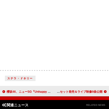
ステラ・ドネリー
櫻坂46、ニューSG『Unhappy birthday構文』ジャケット公開
レディオヘッド、『Hail To the Thief – Live Recordings 2003-2009』数量限定Tシャツ付きセット発売＆ライブ映像9曲公開
関連ニュース
RELATED NEWS