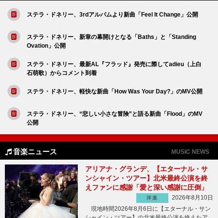
ステラ・ドネリー、3rdアルバムより新曲「Feel It Change」公開
ステラ・ドネリー、新章の幕開けとなる「Baths」と「Standing
Ovation」公開
ステラ・ドネリー、最新AL『フラッド』発売に際してadieu（上白
石萌歌）からコメント到着
ステラ・ドネリー、軽快な新曲「How Was Your Day?」のMV公開
ステラ・ドネリー、“悲しい小さな冒険”と語る新曲「Flood」のMV
公開
音楽ニュース
MUSIC NEWS
アリアナ・グランデ、【エターナル・サ
ンシャイン・ツアー】北米最終公演を終
えファンに感謝「愛と深い感謝に圧倒」
2026年8月10日
洋楽
現地時間2026年8月6日に【エターナル・サン
シャイン・ツアー】の北米最終公演を終えたア