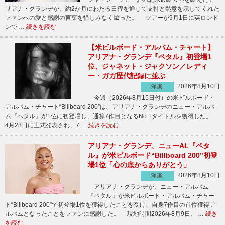
リアナ・グランデが、約2か月にわたる日程を通じて支持と熱意を示してくれた
ファンへの愛と感謝の言葉を惜しみなく綴った。 ツアーが9月1日に英ロンド
ンで …
続きを読む
【米ビルボード・アルバム・チャート】
アリアナ・グランデ『ペタル』初登場1
位、ジャネット・ジャクソン／レディ
ー・ガガ歴代記録に並ぶ
2026年8月10日
洋楽
今週（2026年8月15日付）の米ビルボード・
アルバム・チャート“Billboard 200”は、アリアナ・グランデのニュー・アルバ
ム『ペタル』が1位に初登場し、通算7作目となるNo.1タイトルを獲得した。
4月28日に正式発表され、7 …
続きを読む
アリアナ・グランデ、ニューAL『ペタ
ル』が米ビルボード“Billboard 200”初登
場1位「心の底からありがとう」
2026年8月10日
洋楽
アリアナ・グランデが、ニュー・アルバム
『ペタル』が米ビルボード・アルバム・チャー
ト“Billboard 200”で初登場1位を獲得したことを受け、自身7作目の首位獲得ア
ルバムとなったことをファンに感謝した。 現地時間2026年8月9日、 …
続き
を読む