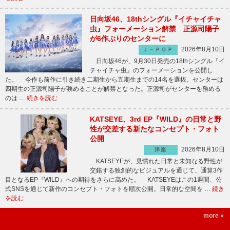
日向坂46、18thシングル『イチャイチャ
虫』フォーメーション解禁 正源司陽子
が6作ぶりのセンターに
2026年8月10日
Ｊ－ＰＯＰ
日向坂46が、9月30日発売の18thシングル『イ
チャイチャ虫』のフォーメーションを公開し
た。 今作も前作に引き続き二期生から五期生までの14名を選抜。センターは
四期生の正源司陽子が務めることが解禁となった。正源司がセンターを務める
のは …
続きを読む
KATSEYE、3rd EP『WILD』の日常と野
性が交差する新たなコンセプト・フォト
公開
2026年8月10日
洋楽
KATSEYEが、見慣れた日常と未知なる野性が
交錯する独創的なビジュアルを通じて、通算3作
目となるEP『WILD』への期待をさらに高めた。 KATSEYEはこの1週間、公
式SNSを通じて新作のコンセプト・フォトを順次公開。日常的な空間を …
続き
を読む
more »