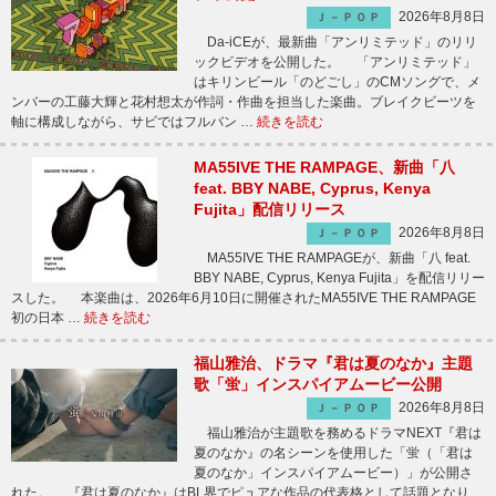
2026年8月8日
Ｊ－ＰＯＰ
Da-iCEが、最新曲「アンリミテッド」のリリ
ックビデオを公開した。 「アンリミテッド」
はキリンビール「のどごし」のCMソングで、メ
ンバーの工藤大輝と花村想太が作詞・作曲を担当した楽曲。ブレイクビーツを
軸に構成しながら、サビではフルバン …
続きを読む
MA55IVE THE RAMPAGE、新曲「八
feat. BBY NABE, Cyprus, Kenya
Fujita」配信リリース
2026年8月8日
Ｊ－ＰＯＰ
MA55IVE THE RAMPAGEが、新曲「八 feat.
BBY NABE, Cyprus, Kenya Fujita」を配信リリー
スした。 本楽曲は、2026年6月10日に開催されたMA55IVE THE RAMPAGE
初の日本 …
続きを読む
福山雅治、ドラマ『君は夏のなか』主題
歌「蛍」インスパイアムービー公開
2026年8月8日
Ｊ－ＰＯＰ
福山雅治が主題歌を務めるドラマNEXT『君は
夏のなか』の名シーンを使用した「蛍（「君は
夏のなか」インスパイアムービー）」が公開さ
れた。 『君は夏のなか』はBL界でピュアな作品の代表格として話題となり、