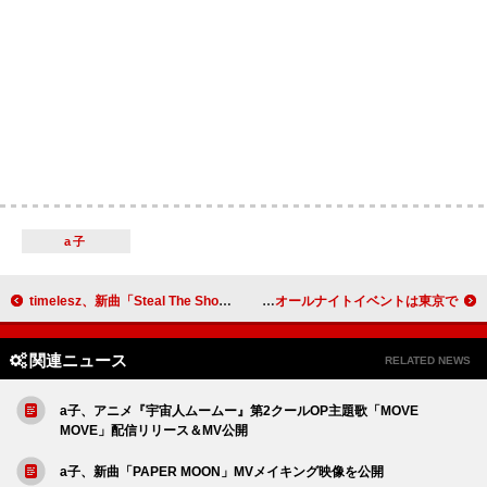
a子
timelesz、新曲「Steal The Show」MVで“観る人の心を奪いにいく”
THE ORAL CIGARETTES山中拓也主宰「DREAMLAND」、2度目のオールナイトイベントは東京で
関連ニュース
RELATED NEWS
a子、アニメ『宇宙人ムームー』第2クールOP主題歌「MOVE
MOVE」配信リリース＆MV公開
a子、新曲「PAPER MOON」MVメイキング映像を公開