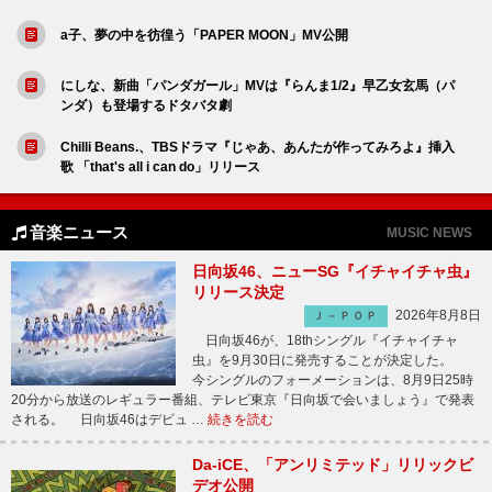
a子、夢の中を彷徨う「PAPER MOON」MV公開
にしな、新曲「パンダガール」MVは『らんま1/2』早乙女玄馬（パ
ンダ）も登場するドタバタ劇
Chilli Beans.、TBSドラマ『じゃあ、あんたが作ってみろよ』挿入
歌 「that's all i can do」リリース
音楽ニュース
MUSIC NEWS
日向坂46、ニューSG『イチャイチャ虫』
リリース決定
2026年8月8日
Ｊ－ＰＯＰ
日向坂46が、18thシングル『イチャイチャ
虫』を9月30日に発売することが決定した。
今シングルのフォーメーションは、8月9日25時
20分から放送のレギュラー番組、テレビ東京『日向坂で会いましょう』で発表
される。 日向坂46はデビュ …
続きを読む
Da-iCE、「アンリミテッド」リリックビ
デオ公開