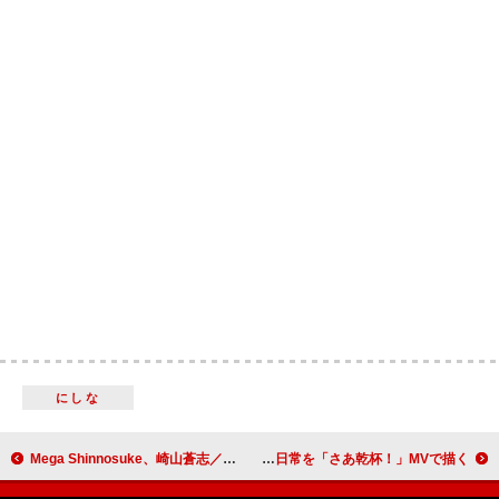
にしな
Mega Shinnosuke、崎山蒼志／オカモトレイジ／小林私／えびちゅうメンバーらと「ごはん食べヨ」MVでごはん
がらり、オリジナルキャラクター“ビールくん”の日常を「さあ乾杯！」MVで描く