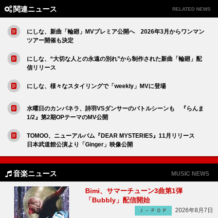
関連ニュース
RELATED NEWS
にしな、新曲「輪廻」MVプレミア公開へ 2026年3月からワンマン
ツアー開催も決定
にしな、“大切な人との永遠の別れ”から制作された新曲「輪廻」配
信リリース
にしな、様々なスタイリングで「weekly」MVに登場
水曜日のカンパネラ、詩羽VSダンサーのバトルシーンも 『らんま
1/2』第2期OPテーマのMV公開
TOMOO、ニューアルバム『DEAR MYSTERIES』11月リリース
日本武道館公演より「Ginger」映像公開
音楽ニュース
MUSIC NEWS
Bimi、サマーチューン3曲第1弾
「Bubbly」配信開始
2026年8月7日
Ｊ－ＰＯＰ