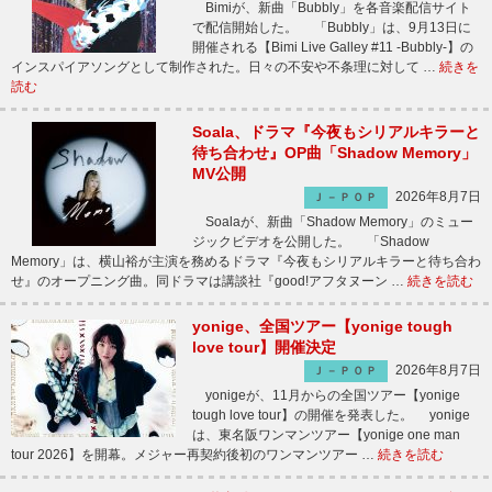
Bimiが、新曲「Bubbly」を各音楽配信サイト
で配信開始した。 「Bubbly」は、9月13日に
開催される【Bimi Live Galley #11 -Bubbly-】の
インスパイアソングとして制作された。日々の不安や不条理に対して …
続きを
読む
Soala、ドラマ『今夜もシリアルキラーと
待ち合わせ』OP曲「Shadow Memory」
MV公開
2026年8月7日
Ｊ－ＰＯＰ
Soalaが、新曲「Shadow Memory」のミュー
ジックビデオを公開した。 「Shadow
Memory」は、横山裕が主演を務めるドラマ『今夜もシリアルキラーと待ち合わ
せ』のオープニング曲。同ドラマは講談社『good!アフタヌーン …
続きを読む
yonige、全国ツアー【yonige tough
love tour】開催決定
2026年8月7日
Ｊ－ＰＯＰ
yonigeが、11月からの全国ツアー【yonige
tough love tour】の開催を発表した。 yonige
は、東名阪ワンマンツアー【yonige one man
tour 2026】を開幕。メジャー再契約後初のワンマンツアー …
続きを読む