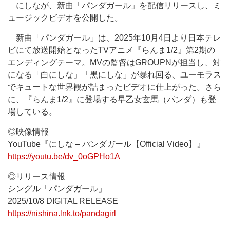
にしなが、新曲「パンダガール」を配信リリースし、ミ
ュージックビデオを公開した。
新曲「パンダガール」は、2025年10月4日より日本テレ
ビにて放送開始となったTVアニメ『らんま1/2』第2期の
エンディングテーマ。MVの監督はGROUPNが担当し、対
になる「白にしな」「黒にしな」が暴れ回る、ユーモラス
でキュートな世界観が詰まったビデオに仕上がった。さら
に、『らんま1/2』に登場する早乙女玄馬（パンダ）も登
場している。
◎映像情報
YouTube『にしな – パンダガール【Official Video】』
https://youtu.be/dv_0oGPHo1A
◎リリース情報
シングル「パンダガール」
2025/10/8 DIGITAL RELEASE
https://nishina.lnk.to/pandagirl