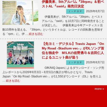
伊藤美来、5thアルバム『39rpm』＆初ベ
ストAL『swirl』発売日決定
2026年8月7日
Ｊ－ＰＯＰ
伊藤美来が、5thアルバム『39rpm』とベスト
アルバム『swirl』を10月7日に同時発売すること
が決定した。 伊藤美来は今年アーティスト活
動10周年を迎える。『39rpm』というタイトルは、レコードの回転数を意味す
る「rpm」に、伊 …
続きを読む
【先ヨミ・デジタル】Travis Japan「On
My Road -Stadium ver.-」がDLソング首
位を独走中 M!LKの佐野勇斗＆吉田仁人
によるユニット曲が追う
2026年8月7日
Ｊ－ＰＯＰ
GfK/NIQ Japanによるダウンロード・ソング売
上レポートから2026年8月3日～8月5日の集計が明らかとなり、Travis
Japan「On My Road -Stadium ver.-」が11,550ダウンロード（DL）を売り上
…
続きを読む
more »