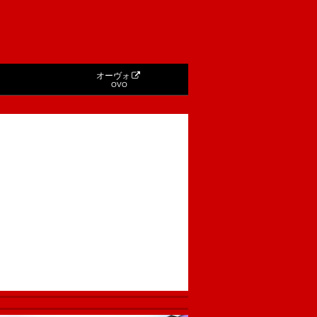
オーヴォ
OVO