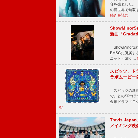
容を発表した。
の異世界で無双
続きを読む
ShowMinorS
新曲「Grada
ShowMinor
BMSGに所属するAi
ニット・Sho …
スピッツ、ド
ラボムービー
スピッツの新曲
で』とのSPコ
金曜ドラマ『Ｔシ
む
Travis Jap
メイキング映