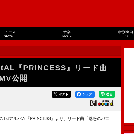
ニュース
音楽
特別企画
NEWS
MUSIC
PR
AL『PRINCESS』リード曲
MV公開
ポスト
シェア
送る
1stアルバム『PRINCESS』より、リード曲「魅惑のバニ
。