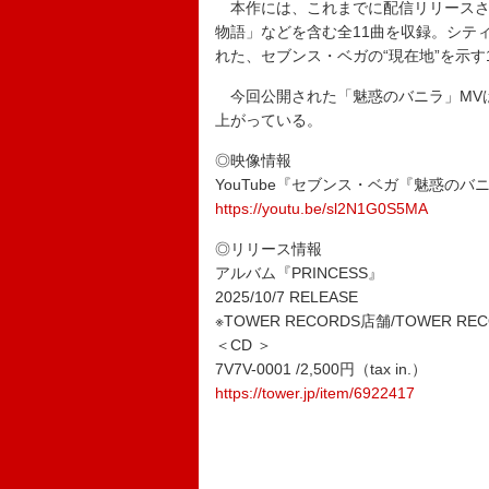
本作には、これまでに配信リリースされて
物語」などを含む全11曲を収録。シテ
れた、セブンス・ベガの“現在地”を示す
今回公開された「魅惑のバニラ」MV
上がっている。
◎映像情報
YouTube『セブンス・ベガ『魅惑のバニラ』
https://youtu.be/sl2N1G0S5MA
◎リリース情報
アルバム『PRINCESS』
2025/10/7 RELEASE
※TOWER RECORDS店舗/TOWER RE
＜CD ＞
7V7V-0001 /2,500円（tax in.）
https://tower.jp/item/6922417