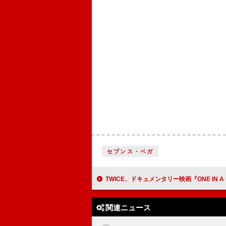
セブンス・ベガ
TWICE、ドキュメンタリー映画『ONE IN A MILL10N』シーンカット一挙解禁＆“入
関連ニュース