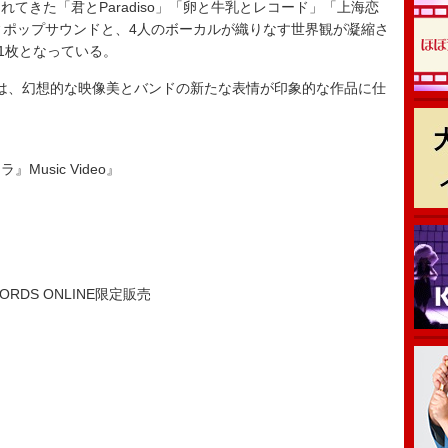
きた「君とParadiso」「卵と牛乳とレコード」「上海恋
ィポップサウンドと、4人のボーカルが織りなす世界観が凝縮さ
1枚となっている。
は、幻想的な映像美とバンドの新たな表情が印象的な作品に仕
Music Video』
CORDS ONLINE限定販売