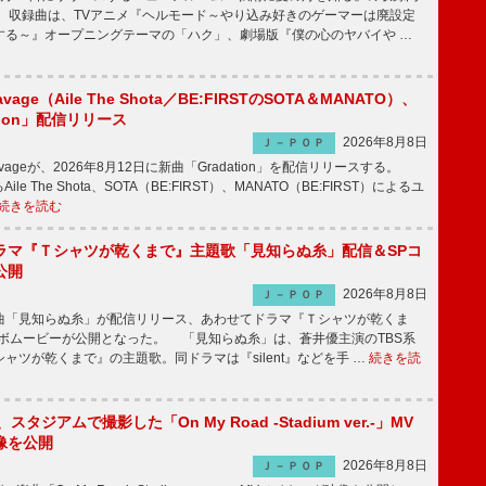
 収録曲は、TVアニメ『ヘルモード～やり込み好きのゲーマーは廃設定
する～』オープニングテーマの「ハク」、劇場版『僕の心のヤバイや …
avage（Aile The Shota／BE:FIRSTのSOTA＆MANATO）、
tion」配信リリース
2026年8月8日
Ｊ－ＰＯＰ
Savageが、2026年8月12日に新曲「Gradation」を配信リリースする。
le The Shota、SOTA（BE:FIRST）、MANATO（BE:FIRST）によるユ
続きを読む
ラマ『Ｔシャツが乾くまで』主題歌「見知らぬ糸」配信＆SPコ
公開
2026年8月8日
Ｊ－ＰＯＰ
「見知らぬ糸」が配信リリース、あわせてドラマ『Ｔシャツが乾くま
ラボムービーが公開となった。 「見知らぬ糸」は、蒼井優主演のTBS系
ャツが乾くまで』の主題歌。同ドラマは『silent』などを手 …
続きを読
an、スタジアムで撮影した「On My Road -Stadium ver.-」MV
像を公開
2026年8月8日
Ｊ－ＰＯＰ