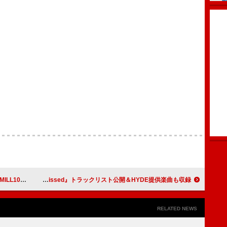
プレ”第1弾決定
TOMORROW X TOGETHER、日本3rdアルバム『Starkissed』トラックリスト公開＆HYDE提供楽曲も収録
RELATED NEWS