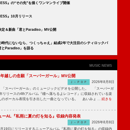
CESS』の“その先”を描くワンマンライブ開催
CESS』10月リリース
＆新曲「君とParadiso」MV公開
の時代にないなら、つくっちゃえ」結成2年で大注目のシティロックバ
aradiso」を語る
MUSIC NEWS
6年越しの念願「スーパーガール」MV公開
2026年8月8日
Ｊ－ＰＯＰ
「スーパーガール」のミュージックビデオを公開した。 「スーパーガ
2年リリースの4thアルバム『瞳へ落ちるよレコード』に収録されている楽
んのボーカル表現を引き出した一曲となっている。 あいみょ …
続きを
ューAL『私雨に夏の灯を知る』収録内容発表
2026年8月8日
Ｊ－ＰＯＰ
月19日にリリースするニューアルバム『私雨に夏の灯を知る』の収録内