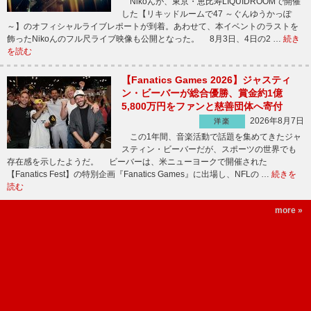
Nikoんが、東京・恵比寿LIQUIDROOMで開催
した【リキッドルームで47 ～ぐんゆうかっぽ
～】のオフィシャルライブレポートが到着。あわせて、本イベントのラストを
飾ったNikoんのフル尺ライブ映像も公開となった。 8月3日、4日の2 …
続き
を読む
【Fanatics Games 2026】ジャスティ
ン・ビーバーが総合優勝、賞金約1億
5,800万円をファンと慈善団体へ寄付
2026年8月7日
洋楽
この1年間、音楽活動で話題を集めてきたジャ
スティン・ビーバーだが、スポーツの世界でも
存在感を示したようだ。 ビーバーは、米ニューヨークで開催された
【Fanatics Fest】の特別企画『Fanatics Games』に出場し、NFLの …
続きを
読む
more »