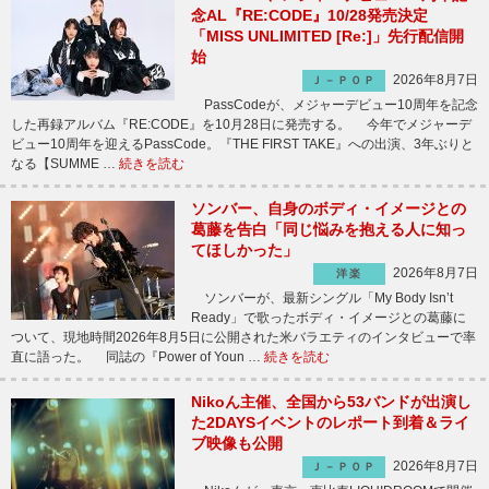
念AL『RE:CODE』10/28発売決定
「MISS UNLIMITED [Re:]」先行配信開
始
2026年8月7日
Ｊ－ＰＯＰ
PassCodeが、メジャーデビュー10周年を記念
した再録アルバム『RE:CODE』を10月28日に発売する。 今年でメジャーデ
ビュー10周年を迎えるPassCode。『THE FIRST TAKE』への出演、3年ぶりと
なる【SUMME …
続きを読む
ソンバー、自身のボディ・イメージとの
葛藤を告白「同じ悩みを抱える人に知っ
てほしかった」
2026年8月7日
洋楽
ソンバーが、最新シングル「My Body Isn’t
Ready」で歌ったボディ・イメージとの葛藤に
ついて、現地時間2026年8月5日に公開された米バラエティのインタビューで率
直に語った。 同誌の『Power of Youn …
続きを読む
Nikoん主催、全国から53バンドが出演し
た2DAYSイベントのレポート到着＆ライ
ブ映像も公開
2026年8月7日
Ｊ－ＰＯＰ