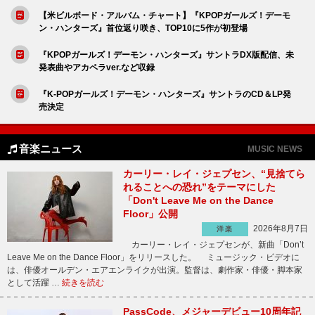
【米ビルボード・アルバム・チャート】『KPOPガールズ！デーモ
ン・ハンターズ』首位返り咲き、TOP10に5作が初登場
『KPOPガールズ！デーモン・ハンターズ』サントラDX版配信、未
発表曲やアカペラver.など収録
『K-POPガールズ！デーモン・ハンターズ』サントラのCD＆LP発
売決定
音楽ニュース
MUSIC NEWS
カーリー・レイ・ジェプセン、“見捨てら
れることへの恐れ”をテーマにした
「Don't Leave Me on the Dance
Floor」公開
2026年8月7日
洋楽
カーリー・レイ・ジェプセンが、新曲「Don’t
Leave Me on the Dance Floor」をリリースした。 ミュージック・ビデオに
は、俳優オールデン・エアエンライクが出演。監督は、劇作家・俳優・脚本家
として活躍 …
続きを読む
PassCode、メジャーデビュー10周年記