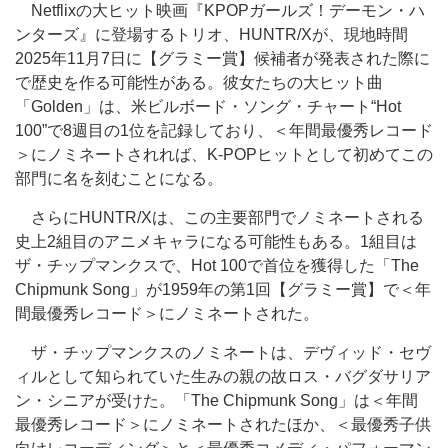
Netflixの大ヒット映画『KPOPガールズ！デーモン・ハ
ンターズ』に登場するトリオ、HUNTR/Xが、現地時間
2025年11月7日に【グラミー賞】候補者が発表された際に
で歴史を作る可能性がある。彼女たちの大ヒット曲
「Golden」は、米ビルボード・ソング・チャート“Hot
100”で8週目の1位を記録しており、＜年間最優秀レコード
＞にノミネートされれば、K-POPヒットとして初めてこの
部門に名を刻むことになる。
さらにHUNTR/Xは、この主要部門でノミネートされる
史上2組目のアニメキャラになる可能性もある。1組目は
ザ・チップマンクスで、Hot 100で首位を獲得した「The
Chipmunk Song」が1959年の第1回【グラミー賞】で＜年
間最優秀レコード＞にノミネートされた。
ザ・チップマンクスのノミネートは、デヴィッド・セヴ
ィルとして知られていた生みの親の故ロス・バグダサリア
ン・シニアが受けた。「The Chipmunk Song」は＜年間
最優秀レコード＞にノミネートされたほか、＜最優秀子供