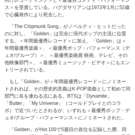
向けレコーディング＞と＜最優秀コメディ・パフォーマン
ス＞を受賞している。バグダサリアンは1972年1月に52歳
で心臓発作により死去した。
「The Chipmunk Song」がノベルティ・ヒットだった
のに対し、「Golden」は完全に現代ポップの主流に位置
する。＜年間最優秀レコード＞に加え、「Golden」は＜
年間最優秀楽曲＞、＜最優秀ポップ・パフォーマンス（デ
ュオ/グループ）＞、＜最優秀楽曲賞 映画、テレビ、その
他映像部門＞、＜最優秀ミュージック・ビデオ＞にもエン
トリーされている。
もし「Golden」が＜年間最優秀レコード＞にノミネー
トされれば、その歴史的意義はK-POP楽曲として初めて同
部門に名を連ねる点にある。BTSは「Dynamite」
「Butter」「My Universe」（コールドプレイとのコラ
ボ）で近づいたとされるが、いずれも＜最優秀ポップ・デ
ュオ/グループ・パフォーマンス＞にノミネートされた。
「Golden」がHot 100で5週目の首位を記録した際、同