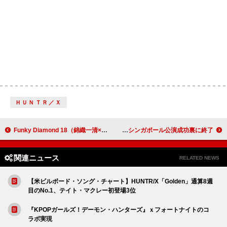
ＨＵＮＴＲ／Ｘ
Funky Diamond 18（錦織一清×パパイヤ鈴木）、10/8生放送『ラジオビバリー昼ズ』にゲスト出演
ENHYPEN、ワールドツアー【WALK THE LINE】で64万6千人の観客を動員 シンガポール公演成功裏に終了
関連ニュース
RELATED NEWS
【米ビルボード・ソング・チャート】HUNTR/X「Golden」通算8週
目のNo.1、テイト・マクレー初登場3位
『KPOPガールズ！デーモン・ハンターズ』ｘフォートナイトのコ
ラボ実現