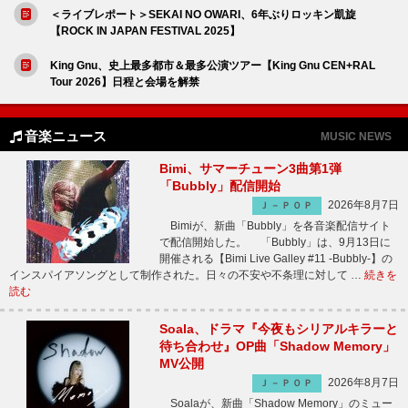
＜ライブレポート＞SEKAI NO OWARI、6年ぶりロッキン凱旋
【ROCK IN JAPAN FESTIVAL 2025】
King Gnu、史上最多都市＆最多公演ツアー【King Gnu CEN+RAL
Tour 2026】日程と会場を解禁
音楽ニュース
MUSIC NEWS
Bimi、サマーチューン3曲第1弾
「Bubbly」配信開始
2026年8月7日
Ｊ－ＰＯＰ
Bimiが、新曲「Bubbly」を各音楽配信サイト
で配信開始した。 「Bubbly」は、9月13日に
開催される【Bimi Live Galley #11 -Bubbly-】の
インスパイアソングとして制作された。日々の不安や不条理に対して …
続きを
読む
Soala、ドラマ『今夜もシリアルキラーと
待ち合わせ』OP曲「Shadow Memory」
MV公開
2026年8月7日
Ｊ－ＰＯＰ
Soalaが、新曲「Shadow Memory」のミュー