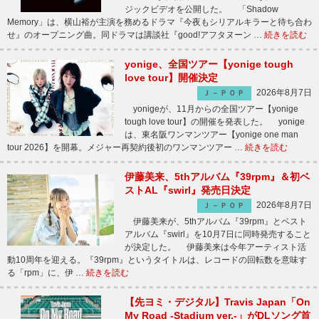
ジックビデオを公開した。 「Shadow
Memory」は、横山裕が主演を務めるドラマ『今夜もシリアルキラーと待ち合わ
せ』のオープニング曲。同ドラマは講談社『good!アフタヌーン …
続きを読む
yonige、全国ツアー【yonige tough
love tour】開催決定
2026年8月7日
Ｊ－ＰＯＰ
yonigeが、11月からの全国ツアー【yonige
tough love tour】の開催を発表した。 yonige
は、東名阪ワンマンツアー【yonige one man
tour 2026】を開幕。メジャー再契約後初のワンマンツアー …
続きを読む
伊藤美来、5thアルバム『39rpm』＆初ベ
ストAL『swirl』発売日決定
2026年8月7日
Ｊ－ＰＯＰ
伊藤美来が、5thアルバム『39rpm』とベスト
アルバム『swirl』を10月7日に同時発売すること
が決定した。 伊藤美来は今年アーティスト活
動10周年を迎える。『39rpm』というタイトルは、レコードの回転数を意味す
る「rpm」に、伊 …
続きを読む
【先ヨミ・デジタル】Travis Japan「On
My Road -Stadium ver.-」がDLソング首