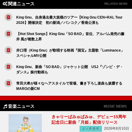
関連ニュース
RELATED NEWS
King Gnu、自身過去最大規模のツアー【King Gnu CEN+RAL Tour
2026】開催決定 初の新潟／バンコク／香港公演も
【Hot Shot Songs】King Gnu「SO BAD」首位、アルバム発売の藤
井 風が複数上昇
井口理（King Gnu）が歌唱する映画『国宝』主題歌「Luminance」
スペシャルMV公開
King Gnu、新曲「SO BAD」ジャケット公開 USJ『ゾンビ・デ・
ダンス』振付動画も
常田大希が様々なヘアスタイルで登場、書き下ろし楽曲も披露する
MAROの新CM
音楽ニュース
MUSIC NEWS
きゃりーぱみゅぱみゅ、デビュー15周年
記念日に新曲「月姫」配信リリース
2026年8月10日
Ｊ－ＰＯＰ