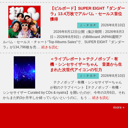
【ビルボード】SUPER EIGHT『ダンダー
ラ』13.4万枚でアルバム・セールス首位
獲得
2026年8月10日
Ｊ－ＰＯＰ
2026年8月12日公開（集計期間：2026年8月3
日～2026年8月9日）のBillboard JAPAN週間ア
ルバム・セールス・チャート“Top Albums Sales”で、SUPER EIGHT『ダンダー
ラ』が134,796枚を売 …
続きを読む
＜ライブレポート＞テクノポップ・有
機・シンセサイザーちゃん 音楽から生
まれた次世代アイコンの引力
2026年8月10日
Ｊ－ＰＯＰ
テクノポップ・有機・シンセサイザーちゃん
が初のクラブイベント【テクノポップ・有機・
シンセサイザー Curated by CDs & nyalra】を開いたのが、今年の3月6日。それ
からまだ約3か月半しか経っていないというのに、もう …
続きを読む
more »