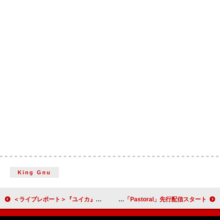
King Gnu
＜ライブレポート＞『ユイカ』が放つ愛の矢や光が意味するもの 初の全国Zeppツアー【Tsukimisou】東京公演
Aimer、アニメ『羅小黒戦記』日本語吹替版の主題歌「Pastoral」先行配信スタート