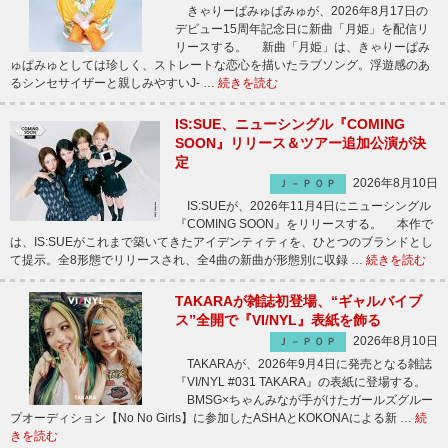
きゃりーぱみゅぱみゅが、2026年8月17日の
デビュー15周年記念日に新曲「月姫」を配信リ
リースする。 新曲「月姫」は、きゃりーぱみ
ゅぱみゅとしては珍しく、ストレートな恋心を描いたラブソング。浮遊感のあ
るシンセサイザーと親しみやすいJ- …
続きを読む
IS:SUE、ニューシングル『COMING
SOON』リリース＆ツアー追加公演が決
定
2026年8月10日
Ｊ－ＰＯＰ
IS:SUEが、2026年11月4日にニューシングル
『COMING SOON』をリリースする。 本作で
は、IS:SUEがこれまで築いてきたアイデンティティを、ひとつのブランドとし
て提示。全8形態でリリースされ、全4曲の新曲が形態別に収録 …
続きを読む
TAKARAが雑誌初登場、“ギャルバイブ
ス”全開で『VI/NYL』表紙を飾る
2026年8月10日
Ｊ－ＰＯＰ
TAKARAが、2026年9月4日に発売となる雑誌
『VI/NYL #031 TAKARA』の表紙に登場する。
BMSG×ちゃんみなが手がけたガールズグルー
プオーディション【No No Girls】に参加したASHAとKOKONAによる新 …
続
きを読む