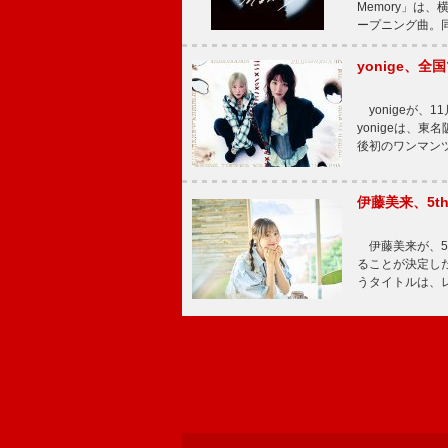
Memory」は
ープニング曲。同
yonige、全国
yonigeが、11
yonigeは、東名
後初のワンマン
伊藤美来、5t
伊藤美来が、5t
ることが決定した
うタイトルは、レ