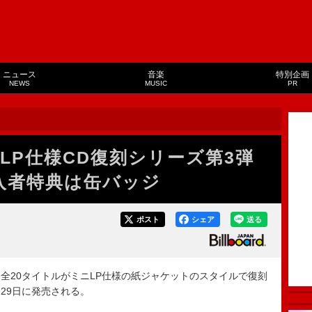
ニュース
音楽
特別企画
NEWS
MUSIC
PR
LP仕様CD復刻シリーズ第3弾
購入者特典は缶バッジ
ポスト
シェア
送る
20タイトルがミニLP仕様の紙ジャケットのスタイルで復刻
月29日に発売される。