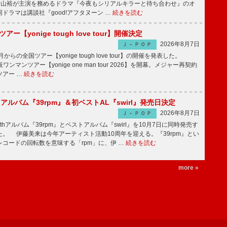
、横山裕が主演を務めるドラマ『今夜もシリアルキラーと待ち合わせ』のオ
ドラマは講談社『good!アフタヌーン …
続きを読む
ツアー【yonige tough love tour】開催決定
2026年8月7日
Ｊ－ＰＯＰ
月からの全国ツアー【yonige tough love tour】の開催を発表した。
阪ワンマンツアー【yonige one man tour 2026】を開幕。メジャー再契約
ツアー …
続きを読む
hアルバム『39rpm』＆初ベストAL『swirl』発売日決定
2026年8月7日
Ｊ－ＰＯＰ
hアルバム『39rpm』とベストアルバム『swirl』を10月7日に同時発売す
。 伊藤美来は今年アーティスト活動10周年を迎える。『39rpm』とい
コードの回転数を意味する「rpm」に、伊 …
続きを読む
more »