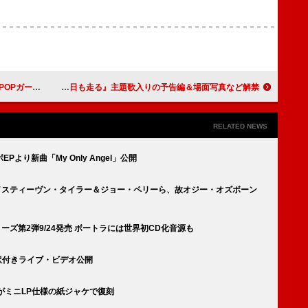
P１０に5作が初登場
みやぞんの映画初主演作、『星野先生は今日も走る』主題歌入りの予告編＆場面写真など解禁
RELATED NEWS
り新曲「My Only Angel」公開
ラッド／スティーヴン・タイラー＆ジョー・ペリーら、故オジー・オズボーン
ーズ第2弾9/24発売 ボートラには世界初CD化音源も
和訳付きライブ・ビデオ公開
がミニLP仕様の紙ジャケで復刻