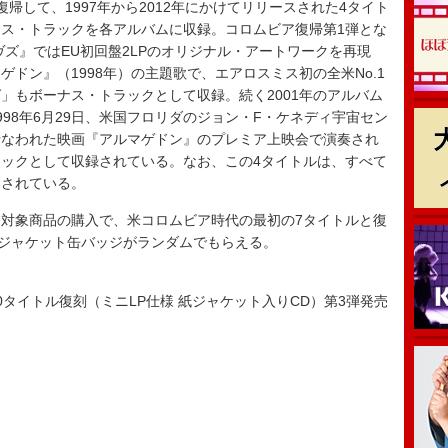
して、1997年から2012年にかけてリリースされた4タイト
ス・トラックを各アルバムに収録。コロムビア復帰第1弾とな
ヴズ』ではEU初回盤2LPのオリジナル・アートワークを再現
ドン』（1998年）の主題歌で、エアロスミス初の全米No.1
」もボーナス・トラックとして収録。続く2001年のアルバム
98年6月29日、米国フロリダのジョン・F・ケネディ宇宙セン
行なわれた映画『アルマゲドン』のプレミア上映会で演奏され
ックとして収録されている。なお、この4タイトルは、すべて
用されている。
対象商品の購入で、米コロムビア時代の最初の7タイトルと復
・ジャケット缶バッジがランダムでもらえる。
タイトル復刻（ミニLP仕様 紙ジャケット入りCD）第3弾発売