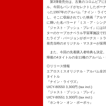
第3弾発売分は、古巣のコロムビアに復帰
ル。今回もバンドがセレクトしたボーナ
った1997年のアルバム『ナイン・ライ
し、そこに収録されていた映画『アルマゲ
に輝いた名バラード「ミス・ア・シング
『ジャスト・プッシュ・プレイ』には19
ターのケープカナベラル宇宙軍施設で
たライブ・バージョンがボーナス・トラ
発売当時のオリジナル・マスターが採
また、今回の先着購入者特典も決定。
帰後の4タイトルの全11種のアルバム
◎リリース情報
エアロスミスオリジナル・アルバム全20
タイトル
『ナイン・ライヴズ』
UICY-80550 3,300円 (tax incl.)
『ジャスト・プッシュ・プレイ』
UICY-80551 3,300円 (tax incl.)
『ホンキン・オン・ボーボゥ』