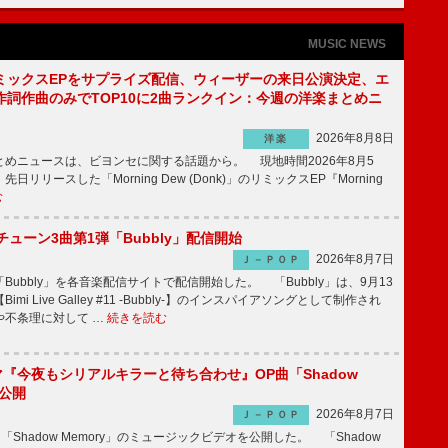
MUSIC NEWS
ミックスEPをサプライズ配信、ウィーザーの来日公演決定、エ
作詞作曲のみでTOP10に2曲ランクイン：今週の洋楽まとめニ
2026年8月8日
洋楽
めニュースは、ビヨンセに関する話題から。 現地時間2026年8月5
日リリースした「Morning Dew (Donk)」のリミックスEP『Morning
む
ーチューン3曲第1弾「Bubbly」配信開始
2026年8月7日
Ｊ－ＰＯＰ
Bubbly」を各音楽配信サイトで配信開始した。 「Bubbly」は、9月13
mi Live Galley #11 -Bubbly-】のインスパイアソングとして制作され
や不条理に対して …
続きを読む
ラマ『今夜もシリアルキラーと待ち合わせ』OP曲「Shadow
V公開
2026年8月7日
Ｊ－ＰＯＰ
「Shadow Memory」のミュージックビデオを公開した。 「Shadow