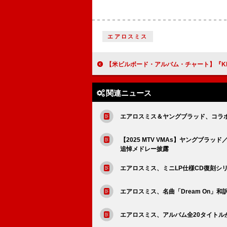
エアロスミス
【米ビルボード・アルバム・チャート】『KPOPガールズ！デーモン・ハンターズ』首位返り咲き、TO
関連ニュース
エアロスミス＆ヤングブラッド、コラボEPよ
【2025 MTV VMAs】ヤングブ
追悼メドレー披露
エアロスミス、ミニLP仕様CD復刻シリ
エアロスミス、名曲「Dream On」
エアロスミス、アルバム全20タイトル