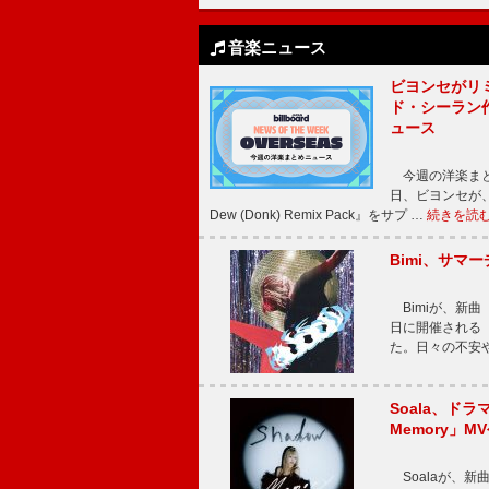
音楽ニュース
ビヨンセがリ
ド・シーラン
ュース
今週の洋楽まと
日、ビヨンセが、先
Dew (Donk) Remix Pack』をサプ …
続きを読
Bimi、サマ
Bimiが、新曲「
日に開催される【Bi
た。日々の不安
Soala、ド
Memory」M
Soalaが、新曲