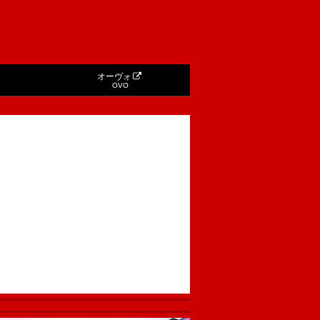
オーヴォ
OVO