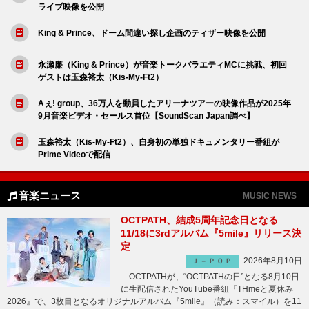
ライブ映像を公開
King & Prince、ドーム間違い探し企画のティザー映像を公開
永瀬廉（King & Prince）が音楽トークバラエティMCに挑戦、初回
ゲストは玉森裕太（Kis-My-Ft2）
Aぇ! group、36万人を動員したアリーナツアーの映像作品が2025年
9月音楽ビデオ・セールス首位【SoundScan Japan調べ】
玉森裕太（Kis-My-Ft2）、自身初の単独ドキュメンタリー番組が
Prime Videoで配信
音楽ニュース
MUSIC NEWS
OCTPATH、結成5周年記念日となる
11/18に3rdアルバム『5mile』リリース決
定
2026年8月10日
Ｊ－ＰＯＰ
OCTPATHが、“OCTPATHの日”となる8月10日
に生配信されたYouTube番組『THmeと夏休み
2026』で、3枚目となるオリジナルアルバム『5mile』（読み：スマイル）を11