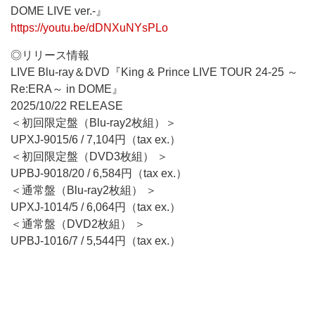
DOME LIVE ver.-』
https://youtu.be/dDNXuNYsPLo
◎リリース情報
LIVE Blu-ray＆DVD『King & Prince LIVE TOUR 24-25 ～
Re:ERA～ in DOME』
2025/10/22 RELEASE
＜初回限定盤（Blu-ray2枚組）＞
UPXJ-9015/6 / 7,104円（tax ex.）
＜初回限定盤（DVD3枚組） ＞
UPBJ-9018/20 / 6,584円（tax ex.）
＜通常盤（Blu-ray2枚組） ＞
UPXJ-1014/5 / 6,064円（tax ex.）
＜通常盤（DVD2枚組） ＞
UPBJ-1016/7 / 5,544円（tax ex.）