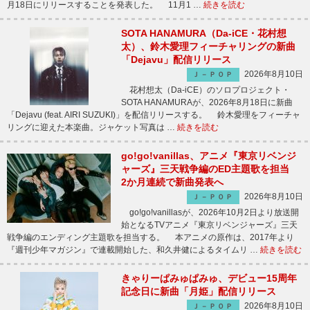
月18日にリリースすることを発表した。 11月1 …
続きを読む
SOTA HANAMURA（Da-iCE・花村想
太）、鈴木愛理フィーチャリングの新曲
「Dejavu」配信リリース
2026年8月10日
Ｊ－ＰＯＰ
花村想太（Da-iCE）のソロプロジェクト・
SOTA HANAMURAが、2026年8月18日に新曲
「Dejavu (feat. AIRI SUZUKI)」を配信リリースする。 鈴木愛理をフィーチャ
リングに迎えた本楽曲。ジャケット写真は …
続きを読む
go!go!vanillas、アニメ『東京リベンジ
ャーズ』三天戦争編のED主題歌を担当
2か月連続で新曲発表へ
2026年8月10日
Ｊ－ＰＯＰ
go!go!vanillasが、2026年10月2日より放送開
始となるTVアニメ『東京リベンジャーズ』三天
戦争編のエンディング主題歌を担当する。 本アニメの原作は、2017年より
『週刊少年マガジン』で連載開始した、和久井健によるタイムリ …
続きを読む
きゃりーぱみゅぱみゅ、デビュー15周年
記念日に新曲「月姫」配信リリース
2026年8月10日
Ｊ－ＰＯＰ