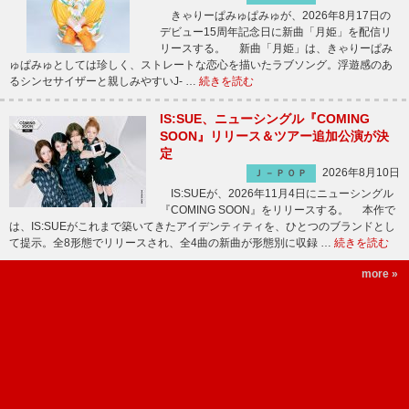
きゃりーぱみゅぱみゅが、2026年8月17日の
デビュー15周年記念日に新曲「月姫」を配信リ
リースする。 新曲「月姫」は、きゃりーぱみ
ゅぱみゅとしては珍しく、ストレートな恋心を描いたラブソング。浮遊感のあ
るシンセサイザーと親しみやすいJ- …
続きを読む
IS:SUE、ニューシングル『COMING
SOON』リリース＆ツアー追加公演が決
定
2026年8月10日
Ｊ－ＰＯＰ
IS:SUEが、2026年11月4日にニューシングル
『COMING SOON』をリリースする。 本作で
は、IS:SUEがこれまで築いてきたアイデンティティを、ひとつのブランドとし
て提示。全8形態でリリースされ、全4曲の新曲が形態別に収録 …
続きを読む
more »