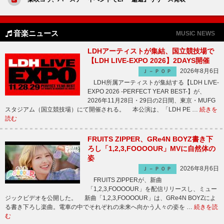
音楽ニュース
MUSIC NEWS
LDHアーティストが集結、国立競技場で
【LDH LIVE-EXPO 2026】2DAYS開催
2026年8月6日
Ｊ－ＰＯＰ
LDH所属アーティストが集結する【LDH LIVE-
EXPO 2026 -PERFECT YEAR BEST-】が、
2026年11月28日・29日の2日間、東京・MUFG
スタジアム（国立競技場）にて開催される。 本公演は、「LDH PE …
続きを
読む
FRUITS ZIPPER、GRe4N BOYZ書き下
ろし「1,2,3,FOOOOUR」MVに自然体の
姿
2026年8月6日
Ｊ－ＰＯＰ
FRUITS ZIPPERが、新曲
「1,2,3,FOOOOUR」を配信リリースし、ミュー
ジックビデオを公開した。 新曲「1,2,3,FOOOOUR」は、GRe4N BOYZによ
る書き下ろし楽曲。電車の中でそれぞれの未来へ向かう人々の姿を …
続きを読
む