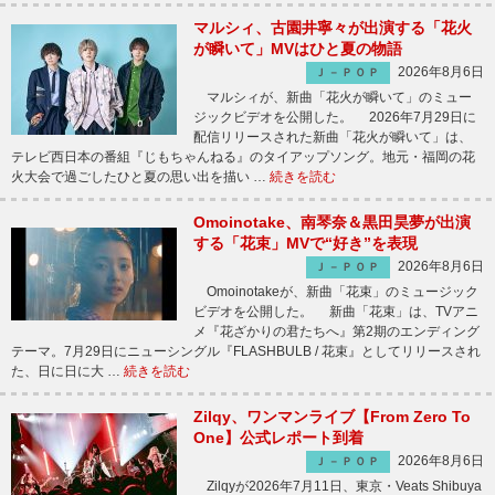
マルシィ、古園井寧々が出演する「花火
が瞬いて」MVはひと夏の物語
2026年8月6日
Ｊ－ＰＯＰ
マルシィが、新曲「花火が瞬いて」のミュー
ジックビデオを公開した。 2026年7月29日に
配信リリースされた新曲「花火が瞬いて」は、
テレビ西日本の番組『じもちゃんねる』のタイアップソング。地元・福岡の花
火大会で過ごしたひと夏の思い出を描い …
続きを読む
Omoinotake、南琴奈＆黒田昊夢が出演
する「花束」MVで“好き”を表現
2026年8月6日
Ｊ－ＰＯＰ
Omoinotakeが、新曲「花束」のミュージック
ビデオを公開した。 新曲「花束」は、TVアニ
メ『花ざかりの君たちへ』第2期のエンディング
テーマ。7月29日にニューシングル『FLASHBULB / 花束』としてリリースされ
た、日に日に大 …
続きを読む
Zilqy、ワンマンライブ【From Zero To
One】公式レポート到着
2026年8月6日
Ｊ－ＰＯＰ
Zilqyが2026年7月11日、東京・Veats Shibuya