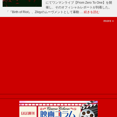
にてワンマンライブ【From Zero To One】を開
催し、そのオフィシャルレポートが到着した。
「『Birth of Riot』、Zilqyのムーヴメントとして暴動 …
続きを読む
more »