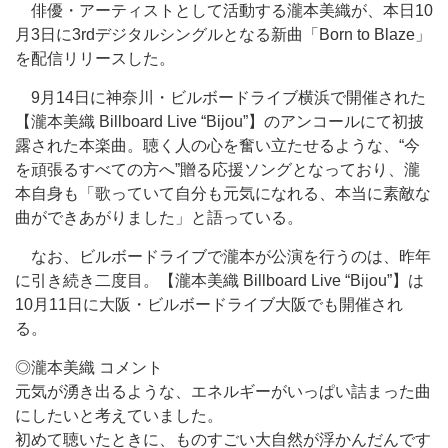
俳優・アーティストとして活動する瀧本美織が、本日10
月3日に3rdデジタルシングルとなる新曲「Born to Blaze」
を配信リリースした。
9月14日に神奈川・ビルボードライブ横浜で開催された
【瀧本美織 Billboard Live “Bijou”】のアンコールにて初披
露された本楽曲。聴く人の心を奮い立たせるような、“今
を頑張るすべての方へ”贈る応援ソングとなっており、瀧
本自身も「歌っていて自分も元気になれる、本当に素敵な
曲ができあがりました」と語っている。
なお、ビルボードライブで瀧本が公演を行うのは、昨年
に引き続き二度目。【瀧本美織 Billboard Live “Bijou”】は
10月11日に大阪・ビルボードライブ大阪でも開催され
る。
◎瀧本美織 コメント
元気が湧き出るような、エネルギーがいっぱい詰まった曲
にしたいと考えていました。
初めて聴いたときに、ものすごい大自然が浮かんだんです