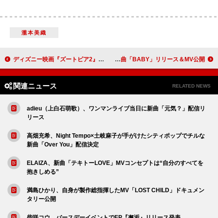
瀧本美織
ディズニー映画『ズートピア2』よりシャキーラが歌う劇中歌「Zoo」10/10配信、エド・シーランが作曲＆作詞
LEX、新曲「BABY」リリース＆MV公開
関連ニュース
RELATED NEWS
adieu（上白石萌歌）、ワンマンライブ当日に新曲「元気？」配信リ
リース
高畑充希、Night Tempo×土岐麻子が手がけたシティポップでチルな
新曲「Over You」配信決定
ELAIZA、新曲「テキトーLOVE」MVコンセプトは“自分のすべてを
抱きしめる”
満島ひかり、自身が製作総指揮したMV「LOST CHILD」ドキュメン
タリー公開
柴咲コウ、バースデーイベントでEP『邂逅』リリース発表