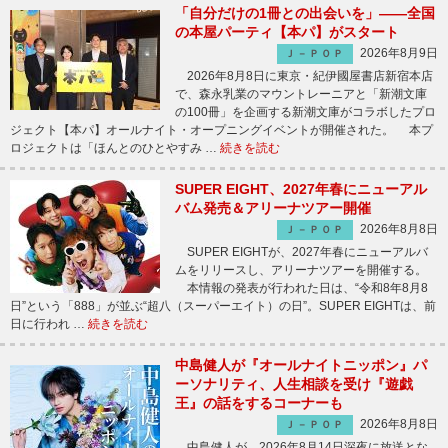
「自分だけの1冊との出会いを」――全国
の本屋パーティ【本パ】がスタート
2026年8月9日
Ｊ－ＰＯＰ
2026年8月8日に東京・紀伊國屋書店新宿本店
で、森永乳業のマウントレーニアと「新潮文庫
の100冊」を企画する新潮文庫がコラボしたプロ
ジェクト【本パ】オールナイト・オープニングイベントが開催された。 本プ
ロジェクトは「ほんとのひとやすみ …
続きを読む
SUPER EIGHT、2027年春にニューアル
バム発売＆アリーナツアー開催
2026年8月8日
Ｊ－ＰＯＰ
SUPER EIGHTが、2027年春にニューアルバ
ムをリリースし、アリーナツアーを開催する。
本情報の発表が行われた日は、“令和8年8月8
日”という「888」が並ぶ“超八（スーパーエイト）の日”。SUPER EIGHTは、前
日に行われ …
続きを読む
中島健人が『オールナイトニッポン』パ
ーソナリティ、人生相談を受け『遊戯
王』の話をするコーナーも
2026年8月8日
Ｊ－ＰＯＰ
中島健人が、2026年8月14日深夜に放送とな