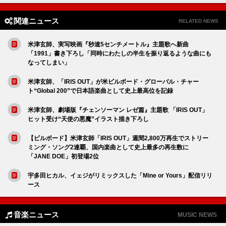
関連ニュース
RELATED NEWS
米津玄師、実写映画『秒速5センチメートル』主題歌へ新曲
「1991」書き下ろし「同時にわたしの半生を振り返るような曲にも
なってしまい」
米津玄師、「IRIS OUT」が米ビルボード・グローバル・チャー
ト“Global 200”で日本語楽曲として史上最高位を記録
米津玄師、劇場版『チェンソーマン レゼ篇』主題歌 「IRIS OUT」
ヒット受け“天使の悪魔”イラスト描き下ろし
【ビルボード】米津玄師「IRIS OUT」週間2,800万再生でストリー
ミング・ソング2連覇、国内楽曲として史上最多の再生数に
「JANE DOE」初登場2位
宇多田ヒカル、イェジがリミックスした「Mine or Yours」配信リリ
ース
音楽ニュース
MUSIC NEWS