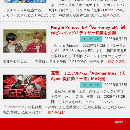
るニッポン放送『オールナイトニッポン』のパ
ーソナリティを担当する。 8月19日にニューシングル『鬼事 / Fiction Love』
がリリースされることを記念して、中島健人が通称“1部”のパ …
続きを読む
King & Prince、EP『So Honey EP』制
作ビハインドのティザー映像を公開
2026年8月8日
Ｊ－ＰＯＰ
King & Princeが、2026年9月2日にリリースと
なる1st EP『So Honey EP』より、初回限定盤B
に収録されるEP制作ビハインド映像のティザー
映像を公開した。 本作は、タイトル曲「So Honey」の中の印 …
続きを読む
葛葉、ミニアルバム『Adamantite』より
Ayase提供曲「王道」MV公開
2026年8月8日
Ｊ－ＰＯＰ
葛葉が、新曲「王道」のミュージックビデオ
を公開した。 新曲「王道」は、2026年7月29
日にリリースされたニューミニアルバム
『Adamantite』の収録曲。Ayaseによる提供曲で、“王者の苦悩”と“これからの
意思表明”が込められてい …
続きを読む
more »