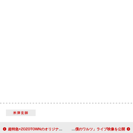
米津玄師
超特急×ZOZOTOWNのオリジナルアイテム受注販売へ
King & Prince、LaLa arena TOKYO-BAY公演より「僕のワルツ」ライブ映像を公開