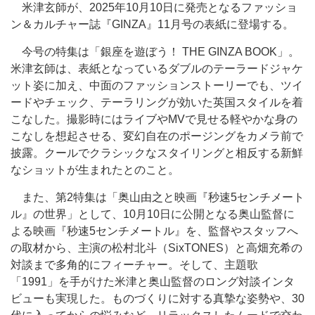
米津玄師が、2025年10月10日に発売となるファッショ
ン＆カルチャー誌『GINZA』11月号の表紙に登場する。
今号の特集は「銀座を遊ぼう！ THE GINZA BOOK」。
米津玄師は、表紙となっているダブルのテーラードジャケ
ット姿に加え、中面のファッションストーリーでも、ツイ
ードやチェック、テーラリングが効いた英国スタイルを着
こなした。撮影時にはライブやMVで見せる軽やかな身の
こなしを想起させる、変幻自在のポージングをカメラ前で
披露。クールでクラシックなスタイリングと相反する新鮮
なショットが生まれたとのこと。
また、第2特集は「奥山由之と映画『秒速5センチメート
ル』の世界」として、10月10日に公開となる奥山監督に
よる映画『秒速5センチメートル』を、監督やスタッフへ
の取材から、主演の松村北斗（SixTONES）と高畑充希の
対談まで多角的にフィーチャー。そして、主題歌
「1991」を手がけた米津と奥山監督のロング対談インタ
ビューも実現した。ものづくりに対する真摯な姿勢や、30