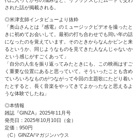
代に入ってからの悩みなど、リラックスしたムードで交わ
された話が掲載される。
◎米津玄師インタビューより抜粋
「奥山さんとは『感電』のミュージックビデオを撮ったと
きに初めてお会いして。最初の打ち合わせでも同い年の話
になったのを覚えています。そのときからなんかピンと来
るというか、同じようなものを見てきた人なんじゃないか
という感じがすごくあって」
「自分の人生を振り返ってみたときにも、この映画はすご
く重要な位置にあると思っていて。そういったことも含め
ていろいろなものがつながって今回の主題歌にたどり着い
たとすると、長く音楽をやってきてよかったなと思えるよ
うな体験でしたね」
◎本情報
雑誌『GINZA』2025年11月号
発売日：2025年10月10日（金）
定価：950円
（C）GINZA/マガジンハウス