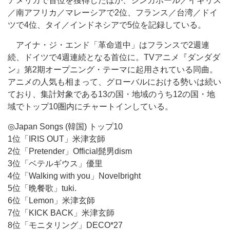
アメリカで首位を獲得したほか、シンガポール／イギリス
／南アフリカ／マレーシアで2位、フランス／台湾／ドイ
ツで4位、タイ／インドネシアで5位を記録している。
アイナ・ジ・エンド「革命道中」はフランスで2週連
続、ドイツで4週連続となる首位に。TVアニメ『ダンダダ
ン』第2期オープニング・テーマに起用されている同曲。
アニメの人気も相まって、グローバルにおける勢いは続い
ており、集計対象である13の国・地域のうち12の国・地
域でトップ10圏内にチャートインしている。
◎Japan Songs (韓国) トップ10
1位「IRIS OUT」米津玄師
2位「Pretender」Official髭男dism
3位「ベテルギウス」優里
4位「Walking with you」Novelbright
5位「晩餐歌」tuki.
6位「Lemon」米津玄師
7位「KICK BACK」米津玄師
8位「モニタリング」DECO*27