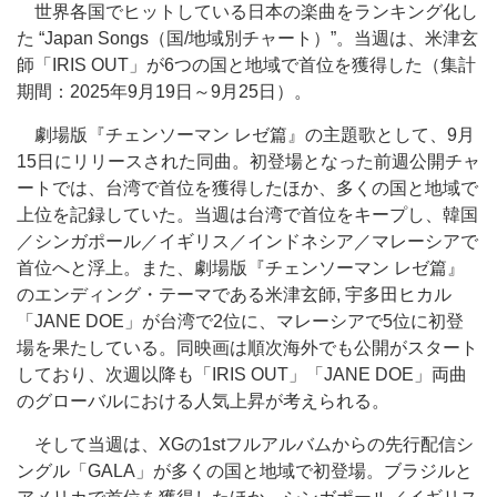
世界各国でヒットしている日本の楽曲をランキング化し
た “Japan Songs（国/地域別チャート）”。当週は、米津玄
師「IRIS OUT」が6つの国と地域で首位を獲得した（集計
期間：2025年9月19日～9月25日）。
劇場版『チェンソーマン レゼ篇』の主題歌として、9月
15日にリリースされた同曲。初登場となった前週公開チャ
ートでは、台湾で首位を獲得したほか、多くの国と地域で
上位を記録していた。当週は台湾で首位をキープし、韓国
／シンガポール／イギリス／インドネシア／マレーシアで
首位へと浮上。また、劇場版『チェンソーマン レゼ篇』
のエンディング・テーマである米津玄師, 宇多田ヒカル
「JANE DOE」が台湾で2位に、マレーシアで5位に初登
場を果たしている。同映画は順次海外でも公開がスタート
しており、次週以降も「IRIS OUT」「JANE DOE」両曲
のグローバルにおける人気上昇が考えられる。
そして当週は、XGの1stフルアルバムからの先行配信シ
ングル「GALA」が多くの国と地域で初登場。ブラジルと