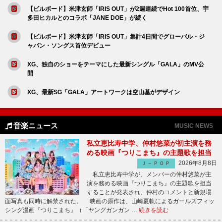
【ビルボード】米津玄師「IRIS OUT」が2週連続でHot 100首位、宇
多田ヒカルとのコラボ「JANE DOE」が続く
【ビルボード】米津玄師「IRIS OUT」集計4日間でグローバル・ジ
ャパン・ソングス首位デビュー
XG、独自のショーをテーマにした最新シングル「GALA」のMV公
開
XG、最新SG「GALA」アートワークは空山基がデザイン
音楽ニュース
MUSIC NEWS
私立恵比寿中学、仲村悠菜が初主演を務
める映画『つりこまち』の主題歌を担当
2026年8月8日
Ｊ－ＰＯＰ
私立恵比寿中学が、メンバーの仲村悠菜が主
演を務める映画『つりこまち』の主題歌を担当
することが発表され、仲村のコメントと新規場
面写真も同時に解禁された。 映画の原作は、山崎夏軌によるガールズフィッ
シング漫画『つりこまち』（「ヤングガンガン …
続きを読む