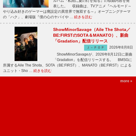
ルバム『私雨に夏の灯を知る』の収録内容を発
表した。 収録曲は、TVアニメ『ヘルモード～
やり込み好きのゲーマーは廃設定の異世界で無双する～』オープニングテーマ
の「ハク」、劇場版『僕の心のヤバイや …
続きを読む
ShowMinorSavage（Aile The Shota／
BE:FIRSTのSOTA＆MANATO）、新曲
「Gradation」配信リリース
2026年8月8日
Ｊ－ＰＯＰ
ShowMinorSavageが、2026年8月12日に新曲
「Gradation」を配信リリースする。 BMSGに
所属するAile The Shota、SOTA（BE:FIRST）、MANATO（BE:FIRST）による
ユニット・Sho …
続きを読む
more »