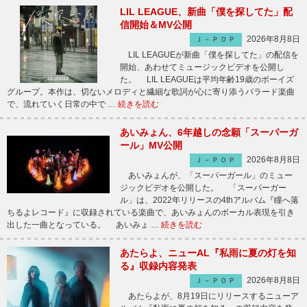
LIL LEAGUE、新曲「僕を探してた」配
信開始＆MV公開
2026年8月8日
Ｊ－ＰＯＰ
LIL LEAGUEが新曲「僕を探してた」の配信を
開始、あわせてミュージックビデオを公開し
た。 LIL LEAGUEは平均年齢19歳のボーイズ
グループ。本作は、切ないメロディと繊細な歌詞が心に寄り添うバラード楽曲
で、流れていく日常の中で …
続きを読む
あいみょん、6年越しの念願「スーパーガ
ール」MV公開
2026年8月8日
Ｊ－ＰＯＰ
あいみょんが、「スーパーガール」のミュー
ジックビデオを公開した。 「スーパーガー
ル」は、2022年リリースの4thアルバム『瞳へ落
ちるよレコード』に収録されている楽曲で、あいみょんのボーカル表現を引き
出した一曲となっている。 あいみょ …
続きを読む
あたらよ、ニューAL『私雨に夏の灯を知
る』収録内容発表
2026年8月8日
Ｊ－ＰＯＰ
あたらよが、8月19日にリリースするニューア