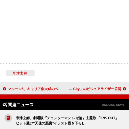
米津玄師
マルーン5、キャリア集大成のベスト盤『シングルス・コレクション』日本限定発売
ブライト・アイズ、内省的でメランコリックな「Victory City」のビジュアライザー公開
関連ニュース
RELATED NEWS
米津玄師、劇場版『チェンソーマン レゼ篇』主題歌 「IRIS OUT」
ヒット受け“天使の悪魔”イラスト描き下ろし