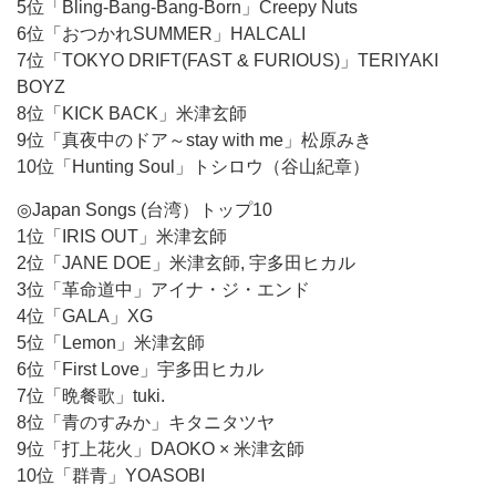
5位「Bling-Bang-Bang-Born」Creepy Nuts
6位「おつかれSUMMER」HALCALI
7位「TOKYO DRIFT(FAST & FURIOUS)」TERIYAKI
BOYZ
8位「KICK BACK」米津玄師
9位「真夜中のドア～stay with me」松原みき
10位「Hunting Soul」トシロウ（谷山紀章）
◎Japan Songs (台湾）トップ10
1位「IRIS OUT」米津玄師
2位「JANE DOE」米津玄師, 宇多田ヒカル
3位「革命道中」アイナ・ジ・エンド
4位「GALA」XG
5位「Lemon」米津玄師
6位「First Love」宇多田ヒカル
7位「晩餐歌」tuki.
8位「青のすみか」キタニタツヤ
9位「打上花火」DAOKO × 米津玄師
10位「群青」YOASOBI